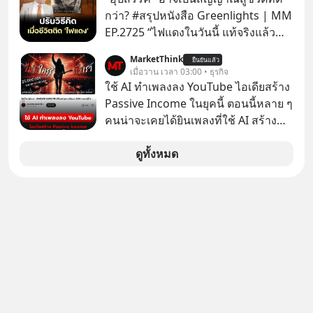
เขาถึงขั้นต้องเขียนจดหมายเปิดผนึก
WealthX ช่วยคัดกองทุนเด่นให้ได้
กว่า? #สรุปหนังสือ Greenlights | MM
ขอร้องคนทั้งอินเทอร์เน็ตให้ช่วยหยุดยั้ง
EP.2725 “ไฟแดงในวันนี้ แท้จริงแล้ว
ดีลนี้! เกิดอะไรขึ้นหลังจากการควบรวม
อาจเป็นสัญญาณไฟเขียวที่ยังไม่ถึงเวลา
กิจการครั้งประวัติศาสตร์? ยักษ์ใหญ่
MarketThink
ยืนยันแล้ว
เปลี่ยนสี” McConaughey ดาราดาวรุ่ง
เมื่อวาน เวลา 03:00 • ธุรกิจ
ตั้งใจซื้อไปพัฒนาต่อ หรือแค่ซื้อไป “ฆ่า”
ในยุคหนึ่ง เคยปฏิเสธเงินค่าตัวหนังรอม
ใช้ AI ทำเพลงลง YouTube ไอเดียสร้าง
ให้พ้นทางกันแน่? และทำไมจุดจบของ
คอมที่สูงถึง 14.5 ล้านดอลลาร์ (หรือ
Passive Income ในยุคนี้ ตอนนี้หลาย ๆ
เรื่องนี้ ถึงเป็นการฆาตกรรมแบบสโลว์
ราว 500 ล้านบาท) เพียงเพราะเขาไม่
คนน่าจะเคยได้ยินเพลงที่ใช้ AI สร้าง
โมชันที่ไม่มีแม้แต่ศพให้เห็น? เลือกฟัง
อยากขังตัวเองไว้ในกล่องเดิมๆ ผลที่
ผ่านหูกันมาบ้าง เช่น เพลง “ไม่มีใคร
กันได้เลยนะครับ อย่าลืมกด Follow
ตามมาคือ โทรศัพท์ของเขากลายเป็น
รู้ตัวเรา” จากช่องชื่อว่า UNHEARD
ดูทั้งหมด
ติดตาม PodCast ช่อง Geek Forever’s
ความเงียบสนิทนานถึง 14 เดือนเต็ม แต่
MUSIC ที่ตอนนี้มียอดรับชมกว่า 26
Podcast ของผมกันด้วยนะครับ 🎧 ฟัง
ความเงียบและ "ไฟแดง" ในวันนั้นกลับ
ล้านครั้งแล้ว
ผ่าน Spotify : https://bit.ly/4g4SW17
กลายเป็นการถอยหลังเพื่อตั้งหลัก จนส่ง
🎧 ฟังผ่าน Apple Podcast :
ให้เขาก้าวขึ้นไปยืนถือรางวัลออสการ์
https://bit.ly/4cw7rdh 🎧 ฟังผ่าน
ในบทบาทที่เปลี่ยนชีวิตเขาไปตลอดกาล
Podbean : https://bit.ly/4hVgqrY 🎧
ใน MM EP. นี้ เราจะมาร่วมถอดรหัส
ฟังผ่าน Youtube :
และปรับวิธีคิดกันว่า Greenlight (ไฟ
https://youtu.be/Jj3neoUL72g The
เขียว) จะสร้างมันขึ้นมาล่วงหน้าด้วย
original article appeared here
วินัยและความพร้อมได้อย่างไร?
https://www.tharadhol.com/geek-