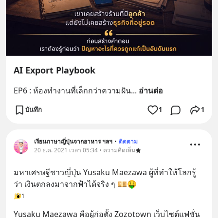
AI Export Playbook
EP6 : ห้องทำงานที่เล็กกว่าความฝัน
... 
อ่านต่อ
บันทึก
1
1
เรียนภาษาญี่ปุ่นจากอาหาร ฯลฯ
•
ติดตาม
20 ธ.ค. 2021 เวลา 05:34 • ความคิดเห็น
มหาเศรษฐีชาวญี่ปุ่น Yusaku Maezawa ผู้ที่ทำให้โลกรู้
ว่า เงินตกลงมาจากฟ้าได้จริง ๆ 💴🤑
1
Yusaku Maezawa คือผู้ก่อตั้ง Zozotown เว็บไซต์แฟชั่น