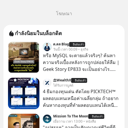
โฆษณา
กำลังนิยมในบล็อกดิต
ด.ดล Blog
ยืนยันแล้ว
วันนี้ เวลา 00:09 • ธุรกิจ
หรือ MySQL จะตายแล้วจริงๆ? ค้นหา
ความจริงเบื้องหลังการถูกปล่อยให้ลืม |
Geek Story EP833 จะเป็นอย่างไร..
เมื่อซอฟต์แวร์ฟรีที่หล่อเลี้ยงเว็บไซต์
WealthX
ยืนยันแล้ว
กว่าครึ่งโลก ถูกมหาเศรษฐีคู่แข่งทุ่มเงิน
ได้รับการบูสต์
ซื้อกิจการไป? นี่คือเรื่องจริงของ
4 ธีมกองทุนเด่น คัดโดย PICKTECH™
MySQL ฐานข้อมูลระดับตำนานที่
ผลตอบแทนเหนือค่าเฉลี่ยกลุ่ม ถ้าอยาก
โปรแกรมเมอร์คนหนึ่งใช้เวลา 27 ปี
ค้นหากองทุนที่ทำผลตอบแทนได้เหนือ
ปลุกปั้นและตั้งชื่อตามลูกสาวของตัวเอง
กว่าค่าเฉลี่ยกลุ่ม โดยที่ไม่ต้องมานั่ง
Mission To The Moon
เมื่อรู้ว่าผลงานชิ้นเอกกำลังจะตกไปอยู่
ยืนยันแล้ว
ค้นหาข้อมูลและวิเคราะห์เองให้เสีย
เมื่อวาน เวลา 13:00 • หนังสือ
ในมือของอาณาจักรที่จ้องจะทำลายมัน
เวลา แค่ใช้ PICKTECH™ บนแอป
"อุปสรรค" อาจเป็นสัญญาณสู่ชีวิตที่ดี