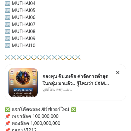
🆙 MUTHAI04
🆙 MUTHAI05
🆙 MUTHAI06
🆙 MUTHAI07
🆙 MUTHAI08
🆙 MUTHAI09
🆙 MUTHAI10
⚔️⚔️⚔️⚔️⚔️⚔️⚔️⚔️⚔️⚔️⚔️⚔️⚔️
กองทุน ชิปเอเชีย ค่าจัดการต่ำสุด
ในกลุ่ม มาแล้ว.. รู้ไหมว่า CXMT
บูสต์โดย ลงทุนแมน
อยู่ดี ๆ ขึ้นมาเป็นบริษัทอันดับ 1 ใน
จีนแซงหน้า Tencent ขณะ
เดียวกัน TSMC เป็นบริษัทอันดับ 1
❎ แจกโค๊ตฉลองเซิร์ฟเวอร์ใหม่ ❎
ในไต้หวันมานานแล้ว
📌 เพชรล๊อค 100,000,000
📌 ทองล๊อค 1,000,000,000
📌 กล่อง VIP12