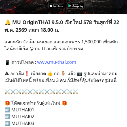
🔔 MU OriginTHAI 9.5.0 เปิดใหม่ S78 วันศุกร์ที่ 22
พ.ค. 2569 เวลา 18.00 น.
แจกหนัก จัดเต็ม คนเยอะ และแจกเพชร 1,500,000 เพียงทัก
ไลน์หาจีเอ็ม @mu-thai เพื่อร่วมกิจกรรม
📱 ดาวน์โหลด : 
www.mu-thai.com
⚠️ อย่าลืม❗️ เพียงกด 👍 กด 🪑 แล้ว 📷 รูปและนำมาคอม
เม้นต์ใต้โพสนี้ พร้อมเพื่อน 3 คน ก็มีสิทธิ์ลุ้นรับบัตรทรูมันนี่
⚔️⚔️⚔️⚔️⚔️⚔️⚔️⚔️⚔️⚔️⚔️⚔️⚔️
🎁 โค๊ตแจกสำหรับผู้เล่นใหม่ 🎁
🆙 MUTHAI01
🆙 MUTHAI02
🆙 MUTHAI03