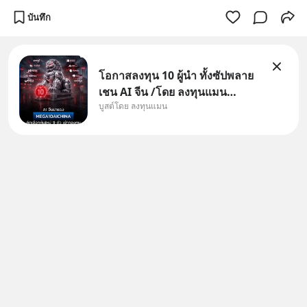
บันทึก
โอกาสลงทุน 10 ผู้นำ ทั้งซัปพลาย
เชน AI จีน /โดย ลงทุนแมน
บูสต์โดย ลงทุนแมน
✅ลงทุนตรง คัด 10 ผู้นำเน้น ๆ ใน
ธีม AI จีน ✅คัดเลือกหุ้นใหม่ 9 ตัว
เข้ากองทุน ✅ร่วมเป็นเจ้าของผู้นำ
AI จีน ตั้งแต่โรงงานผลิตชิป หน่วย
ความจำ โมเดล