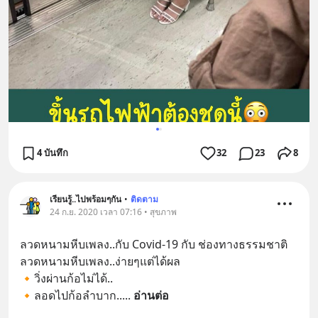
4 บันทึก
32
23
8
เรียนรู้..ไปพร้อมๆกัน
•
ติดตาม
24 ก.ย. 2020 เวลา 07:16 • สุขภาพ
ลวดหนามหีบเพลง..กับ Covid-19 กับ ช่องทางธรรมชาติ 
ลวดหนามหีบเพลง..ง่ายๆแต่ได้ผล
🔸วิ่งผ่านก้อไม่ได้..
🔸ลอดไปก้อลำบาก..
... 
อ่านต่อ