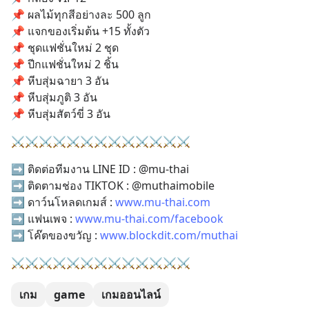
📌 ผลไม้ทุกสีอย่างละ 500 ลูก
📌 แจกของเริ่มต้น +15 ทั้งตัว
📌 ชุดแฟชั่นใหม่ 2 ชุด
📌 ปีกแฟชั่นใหม่ 2 ชิ้น
📌 หีบสุ่มฉายา 3 อัน
📌 หีบสุ่มภูติ 3 อัน
📌 หีบสุ่มสัตว์ขี่ 3 อัน
⚔️⚔️⚔️⚔️⚔️⚔️⚔️⚔️⚔️⚔️⚔️⚔️⚔️
➡️ ติดต่อทีมงาน LINE ID : @mu-thai
➡️ ติดตามช่อง TIKTOK : @muthaimobile
➡️ ดาว์นโหลดเกมส์ : 
www.mu-thai.com
➡️ แฟนเพจ : 
www.mu-thai.com/facebook
➡️ โค๊ตของขวัญ : 
www.blockdit.com/muthai
⚔️⚔️⚔️⚔️⚔️⚔️⚔️⚔️⚔️⚔️⚔️⚔️⚔️
เกม
game
เกมออนไลน์