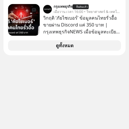
ไพ่ในคาสิโน ปริมาณยูเรเนียมในระเบิด
กรุงเทพธุรกิจ
ยืนยันแล้ว
นิวเคลียร์ อัลกอริทึมของ Google ที่ใช้
เมื่อวาน เวลา 16:00 • วิทยาศาสตร์ & เทคโนโลยี
โค่นล้มแชมป์เก่าอย่าง Yahoo และ
วิกฤติ ‘ภัยไซเบอร์’ ข้อมูลคนไทยรั่วอื้อ
ความฉลาดของ AI ในปัจจุบัน มีอะไรที่
ขายผ่าน Discord แค่ 350 บาท |
เหมือนกัน? เชื่อหรือไม่ว่า สิ่งเปลี่ยนโลก
กรุงเทพธุรกิจNEWS เมื่อข้อมูลทะเบียน
ทั้งหมดนี้ ล้วนมีจุดเริ่มต้นมาจาก “การ
รถ จากกรมการขนส่งทางบกหลุดไปอยู่
ทะเลาะกัน” ของนักคณิตศาสตร์ชาว
ในมือมิจฉาชีพ และถูกขายในตลาดมืด
ดูทั้งหมด
รัสเซียสองคนเมื่อกว่าร้อยปีก่อน! จาก
ด้วยราคา 350 บาท รัฐบาลทำยังไงต่อ?
สมการที่เคยถูกมองว่าไร้สาระและไม่มี
ประโยชน์ สู่รากฐานของเทคโนโลยี
ระดับล้านล้านดอลลาร์ จุดกำเนิดของ
สมการนี้เกิดขึ้นได้อย่างไร และมันเข้า
มาพลิกโฉมหน้าประวัติศาสตร์
มนุษยชาติจนถึงยุค AI ได้อย่างไร EP นี้
เราจะมาเจาะลึกเบื้องหลังความลับนี้ไป
พร้อมกันครับ เลือกฟังกันได้เลยนะครับ
อย่าลืมกด Follow ติดตาม PodCast
ช่อง Geek Forever’s Podcast ของผม
กันด้วยนะครับ 🎧 ฟังผ่าน Spotify :