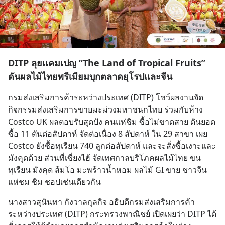
DITP ลุยแคมเปญ “The Land of Tropical Fruits”
ดันผลไม้ไทยพรีเมียมบุกตลาดยุโรปและจีน
กรมส่งเสริมการค้าระหว่างประเทศ (DITP) โชว์ผลงานจัด
กิจกรรมส่งเสริมการขายมะม่วงมหาชนกไทย ร่วมกับห้าง 
Costco UK ผลตอบรับสุดปัง คนแห่ชิม ซื้อไม่ขาดสาย ดันยอด
ซื้อ 11 ตันต่อสัปดาห์ จัดต่อเนื่อง 8 สัปดาห์ ใน 29 สาขา เผย 
Costco ยังซื้อทุเรียน 740 ลูกต่อสัปดาห์ และจะสั่งซื้อเงาะและ
มังคุดด้วย ส่วนที่เซี่ยงไฮ้ จัดเทศกาลบริโภคผลไม้ไทย ขน
ทุเรียน มังคุด ส้มโอ มะพร้าวน้ำหอม ผลไม้ GI ขาย ชาวจีน
แห่ชม ชิม ชอปเช่นเดียวกัน
นางสาวสุนันทา กังวาลกุลกิจ อธิบดีกรมส่งเสริมการค้า
ระหว่างประเทศ (DITP) กระทรวงพาณิชย์ เปิดเผยว่า DITP ได้