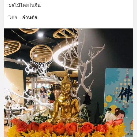
ผลไม้ไทยในจีน
โดย
... 
อ่านต่อ