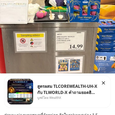
สูตรผสม TLCOREWEALTH-UH-X
กับ TLWORLD-X คำถามยอดฮิตที่
บูสต์โดย WealthX
คนใช้ WealthX ถามเข้ามา
ส่วนมะม่วงมหาชนกที่จำหน่าย จัดในรูปแบบกล่อง 1.5 