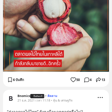
6 บันทึก
50
4
13
Bnomics
•
ติดตาม
ยืนยันแล้ว
21 ธ.ค. 2021 เวลา 11:18 • หุ้น & เศรษฐกิจ
“ส่งออกผลไม้ไทย” ยังคงมีอนาคตอยู่หรือไม่?