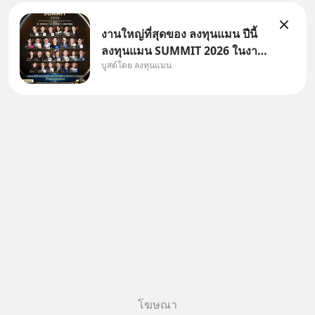
งานใหญ่ที่สุดของ ลงทุนแมน ปีนี้
ลงทุนแมน SUMMIT 2026 ในงาน
บูสต์โดย ลงทุนแมน
นี้จะมีเจ้าของธุรกิจ Dr.PONG,
หมึกกรุบ, Srichand, Jones’
Salad, LA GLACE, Fastwork,
MizuMi, KARMART, อิชิตัน มา
แชร์ความรู้การสร้างธุรกิจ
โฆษณา