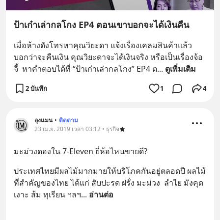
ป้าเก๋าเล่ากลโกง EP4 ตอนเขาบอกจะได้เงินคืน
เมื่อห้างดังโทรหาคุณวิยะดา แจ้งเรื่องเคลมสินค้าแล้ว
บอกว่าจะคืนเงิน คุณวิยะดาจะได้เงินจริง หรือเป็นเรื่องจ้อ
จี้  หาคำตอบได้ที่ “ป้าเก๋าเล่ากลโกง” EP4 ต
... 
ดูเพิ่มเติม
2 บันทึก
1
4
ลุงแมน
•
ติดตาม
23 เม.ย. 2019 เวลา 03:12 • ธุรกิจ
มะม่วงดองใน 7-Eleven ยี่ห้อไหนขายดี?
ประเทศไทยมีผลไม้มากมายให้บริโภคกันอยู่ตลอดปี ผลไม้
ที่สำคัญของไทย ได้แก่ สับปะรด ฝรั่ง มะม่วง  ลำไย มังคุด 
เงาะ ส้ม ทุเรียน ฯลฯ
... 
อ่านต่อ