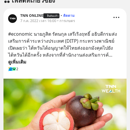
โพสต์ที่เกี่ยวข้อง
บรรเทาความเครียด ลดความวิตกกังวล
เพิ่มการผ่อนคลาย ซึ่งช่วยให้การนอน
หลับมีประสิทธิภาพมากยิ่งขึ้น 📍 สนใจ
TNN ONLINE
•
ติดตาม
ยืนยันแล้ว
สั่งซื้อสินค้า Diip CBD 💬 LINE :
7 ก.ค. 2022 เวลา 16:00 • การเกษตร
@diipgeek 🔗 หรือกดลิงก์
#economic นายภูสิต รัตนกุล เสรีเริงฤทธิ์ อธิบดีกรมส่ง
https://lin.ee/U91Fzyz
เสริมการค้าระหว่างประเทศ (DITP) กระทรวงพาณิชย์ 
เปิดเผยว่า ไต้หวันได้อนุญาตให้ไทยส่งออกมังคุดไปยัง
ไต้หวันได้อีกครั้ง หลังจากที่สำนักงานส่งเสริมการค้
... 
ดูเพิ่มเติม
2