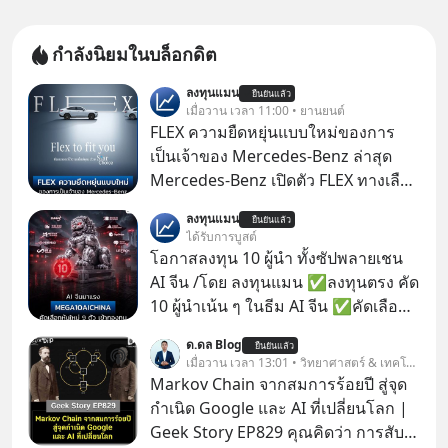
กำลังนิยมในบล็อกดิต
ลงทุนแมน
ยืนยันแล้ว
เมื่อวาน เวลา 11:00 • ยานยนต์
FLEX ความยืดหยุ่นแบบใหม่ของการ
เป็นเจ้าของ Mercedes-Benz ล่าสุด
Mercedes-Benz เปิดตัว FLEX ทางเลือก
เป็นเจ้าของรถที่ยืดหยุ่น บนแนวคิด
ลงทุนแมน
ยืนยันแล้ว
“Flex to Fit You ยืดได้ตามสไตล์คุณ
ได้รับการบูสต์
ด้วย StarChoice” ตอบโจทย์ Lifestyle
โอกาสลงทุน 10 ผู้นำ ทั้งซัปพลายเชน
การเป็นเจ้าของรถที่ออกแบบการเงินได้
AI จีน /โดย ลงทุนแมน ✅ลงทุนตรง คัด
เอง ครบสัญญาจะผ่อนต่อ คืนรถ หรือ
10 ผู้นำเน้น ๆ ในธีม AI จีน ✅คัดเลือก
ซื้อขาดก็ได้ เช่น
หุ้นใหม่ 9 ตัว เข้ากองทุน ✅ร่วมเป็น
ด.ดล Blog
ยืนยันแล้ว
เจ้าของผู้นำ AI จีน ตั้งแต่โรงงานผลิตชิป
เมื่อวาน เวลา 13:01 • วิทยาศาสตร์ & เทคโนโลยี
หน่วยความจำ โมเดล AI ยันหุ่นยนต์
Markov Chain จากสมการร้อยปี สู่จุด
✅ได้การรับยกเว้นภาษี Capital Gain
กำเนิด Google และ AI ที่เปลี่ยนโลก |
ตามกฎหมายภาษีของประเทศไทย
Geek Story EP829 คุณคิดว่า การสับ