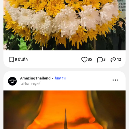
9 บันทึก
35
3
12
AmazingThailand
•
ติดตาม
ได้รับการบูสต์