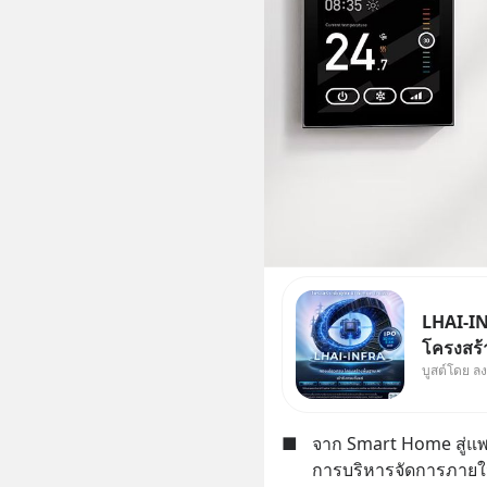
LHAI-IN
โครงสร้า
บูสต์โดย ล
ใหญ่ในปร
Supercyc
เดือนที่
■
จาก Smart Home สู่แพล
เดินหน้า
การบริหารจัดการภาย