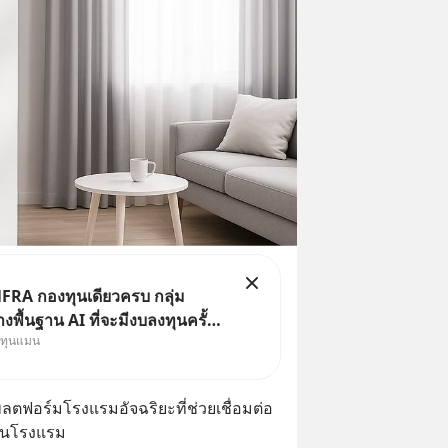
FRA กองทุนเดียวครบ กลุ่ม
งพื้นฐาน AI ที่จะมีงบลงทุนครั้ง
งทุนแมน
ะวัติศาสตร์ ที่เรียกว่า AI
le หุ้นกลุ่มนี้ปรับตัวลงมากใน 1
ผ่านมา แต่ความจริงคือทั่วโลกยัง
ตฟอร์มโรงแรมอัจฉริยะที่ช่วยเชื่อมต่อ
ลงทุน AI
ในโรงแรม