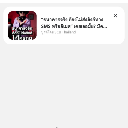
“ธนาคารจริง ต้องไม่ส่งลิงก์ทาง
SMS หรืออีเมล” เคยเจอมั้ย? มีคน
บูสต์โดย SCB Thailand
อ้างว่าโทรจากธนาคาร บอกว่า
บัญชีมีปัญหา แล้วให้กดลิงก์โน่นนี่
หรือสแกนคิวอาร์โค้ดทันที มาฟัง
“ป้าเก๋าเล่ากลโกง” เพื่อรู้ทันมุก
หลอกลวงในคราบ