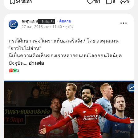
54 บันทึก
191
8
9
ลงทุนแมน
•
ติดตาม
ยืนยันแล้ว
27 ส.ค. 2018 เวลา 11:40 • ธุรกิจ
กรณีศึกษา เพจวิเคราะห์บอลจริงจัง / โดย ลงทุนแมน
“ยาวไปไม่อ่าน” 
นี่เป็นความคิดเห็นของเราหลายคนบนโลกออนไลน์ยุค
ปัจจุบัน
... 
อ่านต่อ
2