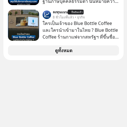
ฐานภาษีบุคคลธรรมดา นั่นหมายความ
ภัยออนไลน์
ว่าถ้าเรามีกำไร 100,000 บาท
ลงทุนแมน
ยืนยันแล้ว
8 ชั่วโมงที่แล้ว • ธุรกิจ
ใครเป็นเจ้าของ Blue Bottle Coffee
และใครนำเข้ามาในไทย ? Blue Bottle
Coffee ร้านกาแฟจากสหรัฐฯ ที่ขึ้นชื่อ
เรื่องความพิถีพิถัน กำลังจะเปิดสาขา
แรกในประเทศไทย ที่ Central Park
ดูทั้งหมด