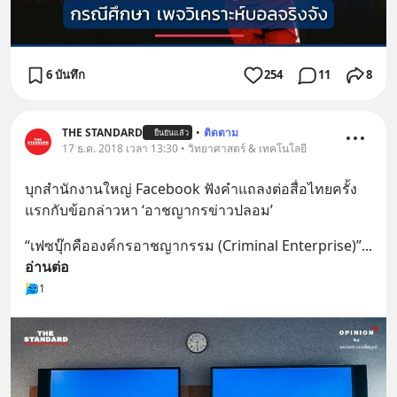
6 บันทึก
254
11
8
THE STANDARD
•
ติดตาม
ยืนยันแล้ว
17 ธ.ค. 2018 เวลา 13:30 • วิทยาศาสตร์ & เทคโนโลยี
บุกสำนักงานใหญ่ Facebook ฟังคำแถลงต่อสื่อไทยครั้ง
แรกกับข้อกล่าวหา ‘อาชญากรข่าวปลอม’
“เฟซบุ๊กคือองค์กรอาชญากรรม (Criminal Enterprise)”
... 
อ่านต่อ
1