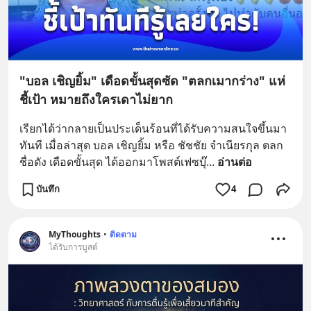
"บอล เชิญยิ้ม" เดือดขั้นสุดซัด "ตลกเมากร่าง" แห่
ชี้เป้า หมายถึงใครเดาไม่ยาก
เรียกได้ว่ากลายเป็นประเด็นร้อนที่ได้รับความสนใจขึ้นมา
ทันที เมื่อล่าสุด บอล เชิญยิ้ม หรือ ชัชชัย จำเนียรกุล ตลก
ชื่อดัง เดือดขั้นสุด ได้ออกมาโพสต์เฟซบุ๊
... 
อ่านต่อ
บันทึก
4
MyThoughts
•
ติดตาม
ได้รับการบูสต์