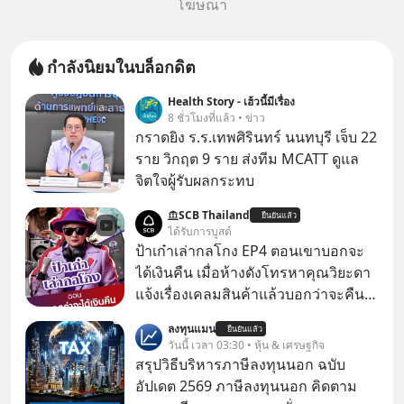
โฆษณา
กำลังนิยมในบล็อกดิต
Health Story - เฮ้วนี้มีเรื่อง
8 ชั่วโมงที่แล้ว • ข่าว
กราดยิง ร.ร.เทพศิรินทร์ นนทบุรี เจ็บ 22
ราย วิกฤต 9 ราย ส่งทีม MCATT ดูแล
จิตใจผู้รับผลกระทบ
SCB Thailand
ยืนยันแล้ว
ได้รับการบูสต์
ป้าเก๋าเล่ากลโกง EP4 ตอนเขาบอกจะ
ได้เงินคืน เมื่อห้างดังโทรหาคุณวิยะดา
แจ้งเรื่องเคลมสินค้าแล้วบอกว่าจะคืน
เงิน คุณวิยะดาจะได้เงินจริง หรือเป็น
ลงทุนแมน
ยืนยันแล้ว
เรื่องจ้อจี้ หาคำตอบได้ที่ “ป้าเก๋าเล่ากล
วันนี้ เวลา 03:30 • หุ้น & เศรษฐกิจ
โกง” EP4 ตอน “เขาบอกว่าจะได้เงิน
สรุปวิธีบริหารภาษีลงทุนนอก ฉบับ
คืน” #ป้าเก๋าเล่ากลโกง #แก้เกมกลโกง
อัปเดต 2569 ภาษีลงทุนนอก คิดตาม
#อยู่อย่างยั่งยืน #Cybersecurity #เตือน