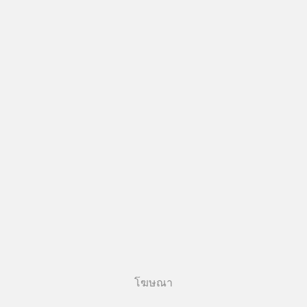
โฆษณา