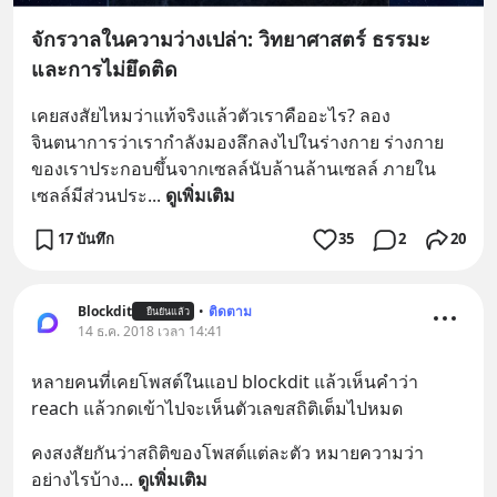
จักรวาลในความว่างเปล่า: วิทยาศาสตร์ ธรรมะ
และการไม่ยึดติด
เคยสงสัยไหมว่าแท้จริงแล้วตัวเราคืออะไร? ลอง
จินตนาการว่าเรากำลังมองลึกลงไปในร่างกาย ร่างกาย
ของเราประกอบขึ้นจากเซลล์นับล้านล้านเซลล์ ภายใน
เซลล์มีส่วนประ
... 
ดูเพิ่มเติม
17 บันทึก
35
2
20
Blockdit
•
ติดตาม
ยืนยันแล้ว
14 ธ.ค. 2018 เวลา 14:41
หลายคนที่เคยโพสต์ในแอป blockdit แล้วเห็นคำว่า 
reach แล้วกดเข้าไปจะเห็นตัวเลขสถิติเต็มไปหมด
คงสงสัยกันว่าสถิติของโพสต์แต่ละตัว หมายความว่า
อย่างไรบ้าง
... 
ดูเพิ่มเติม