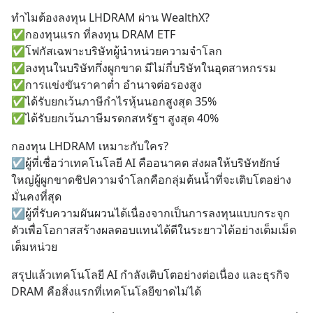
ทำไมต้องลงทุน LHDRAM ผ่าน WealthX?
✅กองทุนแรก ที่ลงทุน DRAM ETF
✅โฟกัสเฉพาะบริษัทผู้นำหน่วยความจำโลก
✅ลงทุนในบริษัทกึ่งผูกขาด มีไม่กี่บริษัทในอุตสาหกรรม
✅การแข่งขันราคาต่ำ อำนาจต่อรองสูง
✅ได้รับยกเว้นภาษีกำไรหุ้นนอกสูงสุด 35%
✅ได้รับยกเว้นภาษีมรดกสหรัฐฯ สูงสุด 40%
กองทุน LHDRAM เหมาะกับใคร?
☑️ผู้ที่เชื่อว่าเทคโนโลยี AI คืออนาคต ส่งผลให้บริษัทยักษ์
ใหญ่ผู้ผูกขาดชิปความจำโลกคือกลุ่มต้นน้ำที่จะเติบโตอย่าง
มั่นคงที่สุด
☑️ผู้ที่รับความผันผวนได้เนื่องจากเป็นการลงทุนแบบกระจุก
ตัวเพื่อโอกาสสร้างผลตอบแทนได้ดีในระยาวได้อย่างเต็มเม็ด
เต็มหน่วย
สรุปแล้วเทคโนโลยี AI กำลังเติบโตอย่างต่อเนื่อง และธุรกิจ 
DRAM คือสิ่งแรกที่เทคโนโลยีขาดไม่ได้