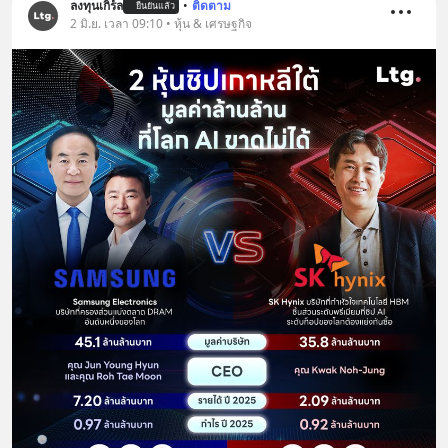
ลงทุนเกิร์ล
•
ติดตาม
ยืนยันแล้ว
2 มิ.ย. เวลา 09:10 • หุ้น & เศรษฐกิจ