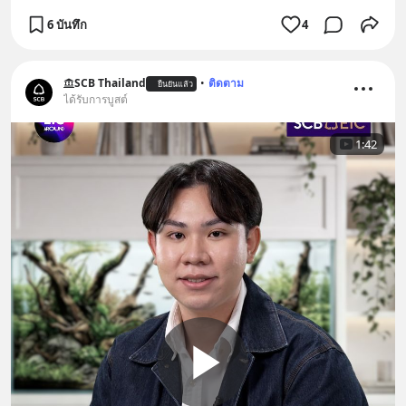
6 บันทึก
4
SCB Thailand
•
ติดตาม
ยืนยันแล้ว
ได้รับการบูสต์
1:42