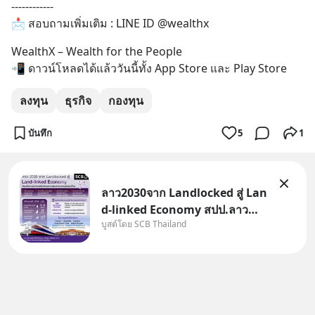
------------
📩 สอบถามเพิ่มเติม : LINE ID @wealthx
WealthX – Wealth for the People 
📲 ดาวน์โหลดได้แล้ววันนี้ทั้ง App Store และ Play Store
ลงทุน
ธุรกิจ
กองทุน
บันทึก
5
1
ลาว2030จาก Landlocked สู่ Lan
d-linked Economy สปป.ลาว
บูสต์โดย SCB Thailand
กำลังเปลี่ยนบทบาทจาก “ประเทศ
ทางผ่าน” สู่ “ศูนย์กลางเศรษฐกิจ
และโลจิสติกส์” ของอนุภูมิภาคลุ่ม
แม่น้ำโขง