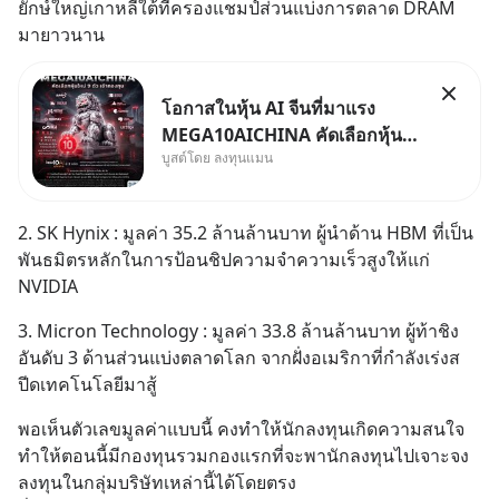
ยักษ์ใหญ่เกาหลีใต้ที่ครองแชมป์ส่วนแบ่งการตลาด DRAM 
มายาวนาน
โอกาสในหุ้น AI จีนที่มาแรง
MEGA10AICHINA คัดเลือกหุ้น
บูสต์โดย ลงทุนแมน
ใหม่ 9 ตัว เข้ากองทุน.. ครอบคลุม
ทั้งซัปพลายเชน AI จีน พิเศษ ช่วง
3 - 19 ส.ค. 69 มีโปรโมชัน ลด
2. SK Hynix : มูลค่า 35.2 ล้านล้านบาท ผู้นำด้าน HBM ที่เป็น
50% ค่าธรรมเนียมซื้อ | ยอด 2
พันธมิตรหลักในการป้อนชิปความจำความเร็วสูงให้แก่ 
ล้านบาทขึ้นไป ฟรีค่าธรร
NVIDIA
3. Micron Technology : มูลค่า 33.8 ล้านล้านบาท ผู้ท้าชิง
อันดับ 3 ด้านส่วนแบ่งตลาดโลก จากฝั่งอเมริกาที่กำลังเร่งส
ปีดเทคโนโลยีมาสู้
พอเห็นตัวเลขมูลค่าแบบนี้ คงทำให้นักลงทุนเกิดความสนใจ 
ทำให้ตอนนี้มีกองทุนรวมกองแรกที่จะพานักลงทุนไปเจาะจง
ลงทุนในกลุ่มบริษัทเหล่านี้ได้โดยตรง