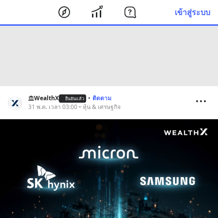
เข้าสู่ระบบ
WealthX
•
ติดตาม
ยืนยันแล้ว
31 พ.ค. เวลา 03:00 • หุ้น & เศรษฐกิจ