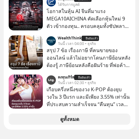
เก่าที่เขาเคยทำไว้ ตอนยังอยู่บริษัท
ได้รับการบูสต์
เดียวกัน
โอกาสในหุ้น AI จีนที่มาแรง
MEGA10AICHINA คัดเลือกหุ้นใหม่ 9
ตัว เข้ากองทุน.. ครอบคลุมทั้งซัปพลาย
เชน AI จีน พิเศษ ช่วง 3 - 19 ส.ค. 69 มี
WealthThink
ยืนยันแล้ว
โปรโมชัน ลด 50% ค่าธรรมเนียมซื้อ |
วันนี้ เวลา 04:00 • ธุรกิจ
ยอด 2 ล้านบาทขึ้นไป ฟรีค่าธรรมเนียม
สรุป 7 ข้อ เรื่องภาษี ที่คนขายของ
ซื้อ
ออนไลน์ แล้วไม่อยากโดนภาษีย้อนหลัง
ต้องรู้ ภาษีย้อนหลังคือฝันร้าย ที่พ่อค้า
แม่ค้าคนไหนก็คงไม่อยากพบเจอ
ลงทุนเกิร์ล
ยืนยันแล้ว
วันนี้ เวลา 02:30 • ธุรกิจ
เกือบครึ่งหนึ่งของวง K-POP ต้องยุบ
วงใน 3 ปีแรก และมีเพียง 3.55% เท่านั้น
ที่ประสบความสำเร็จจน “คืนทุน” เวลา
มองเข้าไปในวงการ K-POP เรามักจะ
เห็นภาพความสำเร็จที่หรูหรา คอนเสิร์ต
ดูทั้งหมด
สเกลใหญ่ระดับสเตเดียม และยอดขา
ยอัลบัมถล่มทลายจากวงตัวท็อปอย่าง