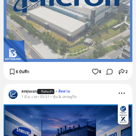
6 บันทึก
8
2
ลงทุนแมน
•
ติดตาม
ยืนยันแล้ว
1 มิ.ย. เวลา 05:51 • หุ้น & เศรษฐกิจ