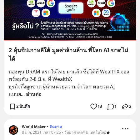
2 หุ้นชิปเกาหลีใต้ มูลค่าล้านล้าน ที่โลก AI ขาดไม่
ได้
กองทุน DRAM แรกในไทย มาแล้ว ซื้อได้ที่ WealthX จอง
พร้อมกัน 2-8 มิ.ย. ที่ WealthX
ธุรกิจกึ่งผูกขาด ผู้นำหน่วยความจำโลก คอขวด AI 
แบบย
... 
อ่านต่อ
2 บันทึก
13
1
2
World Maker
•
ติดตาม
8 ม.ค. 2021 เวลา 07:25 • วิทยาศาสตร์ & เทคโนโลยี