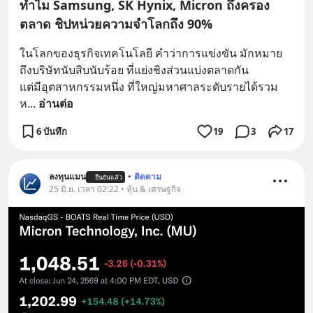
ทำไม Samsung, SK Hynix, Micron ถึงครอง
ตลาด ชิปหน่วยความจำโลกถึง 90%
ในโลกของธุรกิจเทคโนโลยี คำว่าการแข่งขัน มักหมาย
ถึงบริษัทนับสิบนับร้อย ที่แย่งชิงส่วนแบ่งตลาดกัน
แต่มีอุตสาหกรรมหนึ่ง ที่ใหญ่มหาศาลระดับรายได้รวม 
ห
... 
อ่านต่อ
6 บันทึก
19
3
17
ลงทุนแมน
•
ติดตาม
ยืนยันแล้ว
25 มิ.ย. เวลา 02:22 • หุ้น & เศรษฐกิจ