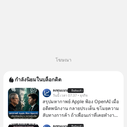
โฆษณา
กำลังนิยมในบล็อกดิต
ลงทุนแมน
ยืนยันแล้ว
วันนี้ เวลา 07:37 • ธุรกิจ
สรุปมหากาพย์ Apple ฟ้อง OpenAI เมื่อ
อดีตพนักงาน กลายประเด็น ขโมยความ
ลับทางการค้า ถ้าเพื่อนเก่าที่เคยทำงาน
ด้วยกัน ทักมาขอให้เราช่วยหาไฟล์งาน
ลงทุนแมน
ยืนยันแล้ว