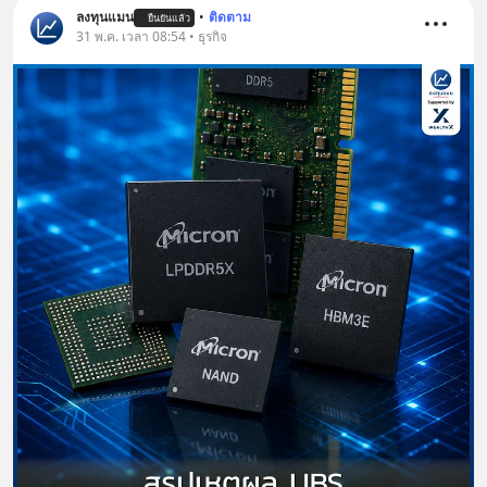
ลงทุนแมน
•
ติดตาม
ยืนยันแล้ว
31 พ.ค. เวลา 08:54 • ธุรกิจ