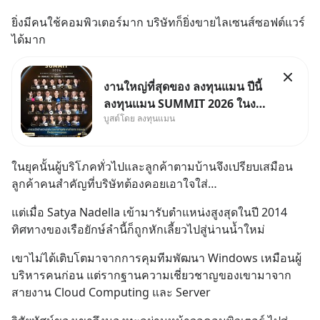
ยิ่งมีคนใช้คอมพิวเตอร์มาก บริษัทก็ยิ่งขายไลเซนส์ซอฟต์แวร์
ได้มาก
งานใหญ่ที่สุดของ ลงทุนแมน ปีนี้
ลงทุนแมน SUMMIT 2026 ในงาน
บูสต์โดย ลงทุนแมน
นี้จะมีเจ้าของธุรกิจ Dr.PONG,
หมึกกรุบ, Srichand, Jones’
Salad, LA GLACE, Fastwork,
ในยุคนั้นผู้บริโภคทั่วไปและลูกค้าตามบ้านจึงเปรียบเสมือน
MizuMi, KARMART, อิชิตัน มา
ลูกค้าคนสำคัญที่บริษัทต้องคอยเอาใจใส่…
แชร์ความรู้การสร้างธุรกิจ
แต่เมื่อ Satya Nadella เข้ามารับตำแหน่งสูงสุดในปี 2014 
ทิศทางของเรือยักษ์ลำนี้ก็ถูกหักเลี้ยวไปสู่น่านน้ำใหม่
เขาไม่ได้เติบโตมาจากการคุมทีมพัฒนา Windows เหมือนผู้
บริหารคนก่อน แต่รากฐานความเชี่ยวชาญของเขามาจาก
สายงาน Cloud Computing และ Server