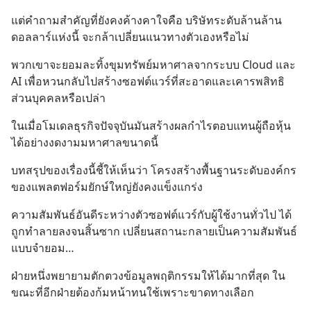
แต่คำถามสำคัญที่ยังคงค้างคาใจคือ บริษัทระดับล้านล้าน
ดอลลาร์แห่งนี้ จะกล้าเปลี่ยนแนวทางตัวเองหรือไม่
พวกเขาจะยอมละทิ้งขุมทรัพย์มหาศาลจากระบบ Cloud และ 
AI เพื่อหวนกลับไปสร้างซอฟต์แวร์ที่สะอาดและเคารพสิทธิ
ส่วนบุคคลหรือเปล่า
ในเมื่อโมเดลธุรกิจปัจจุบันมันสร้างผลกำไรตอบแทนผู้ถือหุ้น
ได้อย่างงดงามมหาศาลขนาดนี้
บทสรุปของเรื่องนี้ชี้ให้เห็นว่า โครงสร้างพื้นฐานระดับองค์กร
ของแพลตฟอร์มยักษ์ใหญ่ยังคงแข็งแกร่ง
ความสัมพันธ์อันดีระหว่างตัวซอฟต์แวร์กับผู้ใช้งานทั่วไป ได้
ถูกทำลายลงจนสิ้นซาก เปลี่ยนสถานะกลายเป็นความสัมพันธ์
แบบจำยอม…
ฝ่ายหนึ่งพยายามตักตวงข้อมูลพฤติกรรมให้ได้มากที่สุด ใน
ขณะที่อีกฝ่ายต้องก้มหน้าทนใช้เพราะขาดทางเลือก