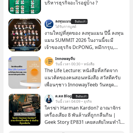
บริหารธุรกิจอะไรอยู่บ้าง ?
ลงทุนแมน
ยืนยันแล้ว
ได้รับการบูสต์
งานใหญ่ที่สุดของ ลงทุนแมน ปีนี้ ลงทุน
แมน SUMMIT 2026 ในงานนี้จะมี
เจ้าของธุรกิจ Dr.PONG, หมึกกรุบ,
Srichand, Jones’ Salad, LA GLACE,
Innowayถีบ
Fastwork, MizuMi, KARMART, อิชิตัน
วันนี้ เวลา 00:30 • หนังสือ
มาแชร์ความรู้การสร้างธุรกิจ
The Life Lecture: หนังสือที่สกัดจาก
แนวคิดของคนสอนหนังสือ สวัสดีครับ
เพื่อนๆชาว InnowayTeeb วันหยุด
สบายๆ วันนี้แอดเพิ่งจะอ่านหนังสือที่น่า
ด.ดล Blog
ยืนยันแล้ว
สนใจจบแล้วเกิดคำถามว่า
วันนี้ เวลา 04:09 • ธุรกิจ
ใครฆ่า Harman Kardon? อาณาจักร
เครื่องเสียง 8 พันล้านที่ถูกกลืนกิน |
Geek Story EP831 เคยสงสัยไหมทำไม
หูฟัง AKG ถึงกลายเป็นแค่ของแถมใน