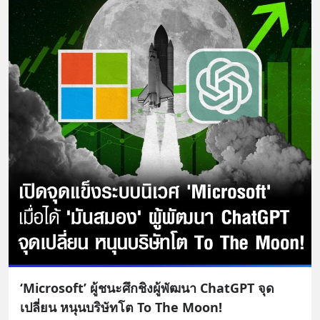
english.in.th/event/inspire-english-
x-ด-ดล-blog-mrtharadhol-แคมเปญ
พิเศษ/ ติดต่อสอบถามคอร์สเรียนเพิ่ม
เติม Line : https://lin.ee/uaQvU5C
#เรียนรู้ผ่านการใช้จริง #มากกว่าการ
เรียนภาษา #InspireEnglish
‘Microsoft’ ผู้ชนะศึกชิงผู้พัฒนา ChatGPT จุด
เปลี่ยน หนุนบริษัทโต To The Moon!