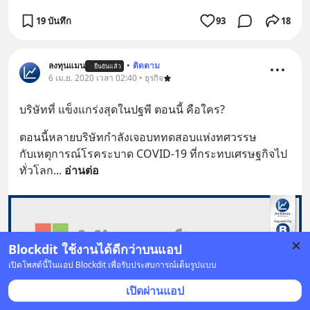
19 บันทึก
93
18
ลงทุนแมน
•
ติดตาม
ยืนยันแล้ว
6 เม.ย. 2020 เวลา 02:40 • ธุรกิจ
บริษัทที่ แข็งแกร่งสุดในปฐพี ตอนนี้ คือใคร?
ตอนนี้หลายบริษัทกำลังเจอบททดสอบแห่งทศวรรษ
กับเหตุการณ์โรคระบาด COVID-19 ที่กระทบเศรษฐกิจไป
ทั่วโลก
... 
อ่านต่อ
Blockdit ใช้งานได้ดีกว่าบนแอป
เปิดโพสต์นี้ในแอป Blockdit เพื่อรับประสบการณ์เต็มรูปแบบ
เปิดผ่านแอป