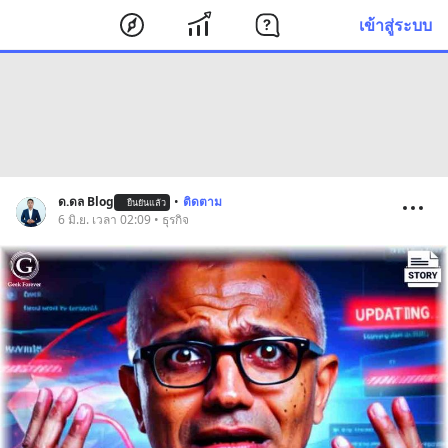
เข้าสู่ระบบ
ด.ดล Blog
•
ติดตาม
ยืนยันแล้ว
6 มิ.ย. เวลา 02:09 • ธุรกิจ