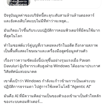
Oversupply หนักกว่าที่คิด และ
ปัญหานี้อาจไม่ได้จบแค่เรื่อง
เศรษฐกิจ #SCBEIC #อสังหา
ปัจจุบันมูลค่าของบริษัทนี้ทะลุระดับสามล้านล้านดอลลาร์ 
#บ้านล้นตลาด #เศรษฐกิจไทย
และยังคงเติบโตแบบไม่มีทีท่าว่าจะหยุด…
#EICAround #SCBThailand
สามารถดูคลิปท
มันเกิดอะไรขึ้นกับระบบปฏิบัติการคอมพิวเตอร์ที่มีคนใช้มาก
ที่สุดในโลก
ทำไมซอฟต์แวร์คู่บุญที่เราเคยหลงรักในอดีต ถึงกลายสภาพ
เป็นพื้นที่แสดงโฆษณาและเครื่องมือดูดข้อมูลส่วนตัว
เรื่องราวความขัดแย้งนี้ปะทุขึ้นอย่างรุนแรงเมื่อ Pavan 
Davuluri ผู้บริหารระดับสูงฝ่าย Windows ได้ออกมาประกาศ
วิสัยทัศน์แห่งอนาคต
เขาตั้งเป้าว่า Windows กำลังจะก้าวข้ามการเป็นแค่ระบบ
ปฏิบัติการธรรมดา ไปสู่การใช้เทคโนโลยี “Agentic AI”
มันคือ AI ที่มีความคิดอ่านเป็นของตัวเองเข้ามาเป็นหัวใจหลัก
ของระบบคอมพิวเตอร์…