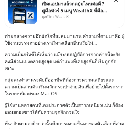
เปิดแอปมาแล้วกดปุ่มไหนต่อดี ?
คู่มือทัวร์ 5 เมนู WealthX ที่มือ
บูสต์โดย WealthX
ใหม่ควรรู้ สำหรับใครที่เพิ่งโหลด
แอปมา แต่ยังงง ๆ ไม่รู้ว่าต้องกด
ปุ่มไหนต่อ อ่านโพสต์นี้เลย
ท่ามกลางความอึดอัดใจที่สะสมมานาน คำถามที่ตามมาคือ ผู้
WealthX จะขอพาไปทัวร์ 5 เมนู
ใช้งานธรรมดาอย่างเรามีทางเลือกอื่นหรือไม่…
หลัก ที่จะทำให้คุ
ความเป็นจริงชี้ให้เห็นว่า แม้ระบบปฏิบัติการจากค่ายนี้จะยัง
คงมีส่วนแบ่งตลาดสูงสุด แต่กำแพงที่เคยสูงชันก็เริ่มถูกกัด
เซาะ
กลุ่มคนทำงานระดับมืออาชีพที่ต้องการความเสถียรและ
ความเป็นส่วนตัว เริ่มควักกระเป๋าจ่ายเงินเพื่อย้ายไปตั้งรกราก
ในระบบนิเวศของ Mac OS
ผู้ใช้งานหลายคนที่เคยประกาศตัวเป็นสาวกเหนียวแน่น ก็ต้อง
ยอมยกธงขาวให้กับความจุกจิกกวนใจ
ที่น่าจับตามองยิ่งกว่านั้นคือการผงาดขึ้นมาของตัวเลือกที่สาม