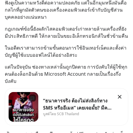
ฟังดูเป็นความหวังดีต่อความปลอดภัย แต่ในอีกมุมหนึ่งมันคือ
กลไกที่ผูกมัดตัวตนของเครื่องคอมพิวเตอร์เข้ากับบัญชีส่วน
บุคคลอย่างแน่นหนา
กฎเกณฑ์ข้อนี้ยังผลักไสคอมพิวเตอร์เก่าหลายล้านเครื่องที่ยัง
มีประสิทธิภาพดี ให้กลายเป็นขยะอิเล็กทรอนิกส์ในชั่วข้ามคืน
ในอดีตเราสามารถข้ามขั้นตอนการใช้อินเทอร์เน็ตและตั้งค่า
บัญชีผู้ใช้แบบออฟไลน์ได้อย่างอิสระ
แต่ในปัจจุบัน ช่องทางเหล่านั้นถูกปิดตาย การบังคับให้ผู้ใช้ทุก
คนต้องล็อกอินด้วย Microsoft Account กลายเป็นเรื่องกึ่ง
บังคับ
“ธนาคารจริง ต้องไม่ส่งลิงก์ทาง
SMS หรืออีเมล” เคยเจอมั้ย? มีคน
บูสต์โดย SCB Thailand
อ้างว่าโทรจากธนาคาร บอกว่า
บัญชีมีปัญหา แล้วให้กดลิงก์โน่นนี่
หรือสแกนคิวอาร์โค้ดทันที มาฟัง