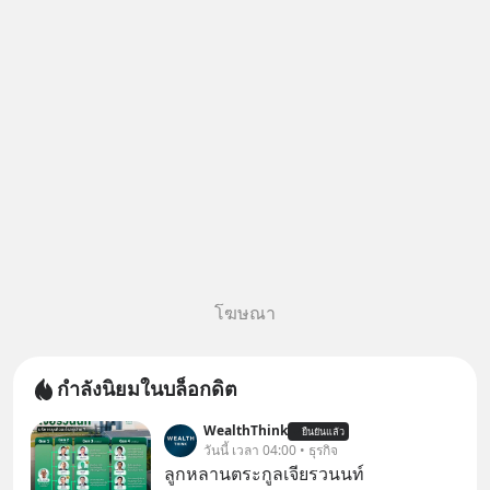
ตอบได้ที่ “ป้าเก๋าเล่ากลโกง” EP4
ตอน “เขา
โฆษณา
กำลังนิยมในบล็อกดิต
WealthThink
ยืนยันแล้ว
วันนี้ เวลา 04:00 • ธุรกิจ
ลูกหลานตระกูลเจียรวนนท์