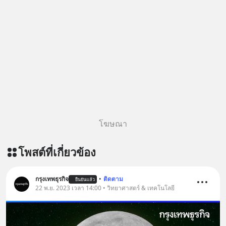
ด้วยนะครับ 🎧 ฟังผ่าน Spotify :
https://tinyurl.com/mr39sd7c 🎧 ฟัง
ผ่าน Apple Podcast :
https://bit.ly/4yVPIpg 🎧 ฟังผ่าน
Podbean : https://bit.ly/4hr2jL3 🎧
ฟังผ่าน Youtube :
https://youtu.be/B6IZDYopZLw The
original article appeared here
https://www.tharadhol.com/geek-
story-ep831-who-killed-harman-
โฆษณา
kardon/ ติดตามสาระดี ๆ อัพเดททุกวัน
ผ่าน Line OA ด.ดล Blog คลิกเลย -->
โพสต์ที่เกี่ยวข้อง
https://lin.ee/aMEkyNA
=========================
สนับสนุนโดย Inspire English
กรุงเทพธุรกิจ
•
ติดตาม
ยืนยันแล้ว
22 พ.ย. 2023 เวลา 14:00 • วิทยาศาสตร์ & เทคโนโลยี
========================= 📍กด
รับสิทธิ์ทดลองเรียนฟรี! กับ Inspire
English ที่นี่ : inspire-