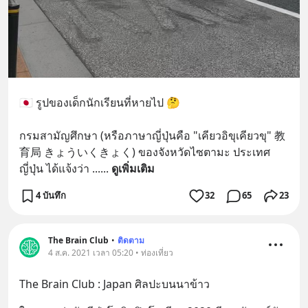
🇯🇵 รูปของเด็กนักเรียนที่หายไป 🤔
กรมสามัญศึกษา (หรือภาษาญี่ปุ่นคือ "เคียวอิขุเคียวขุ" 教
育局 きょういくきょく) ของจังหวัดไซตามะ ประเทศ
ญี่ปุ่น ได้แจ้งว่า ...
... 
ดูเพิ่มเติม
4 บันทึก
32
65
23
The Brain Club
•
ติดตาม
4 ส.ค. 2021 เวลา 05:20 • ท่องเที่ยว
The Brain Club : Japan ศิลปะบนนาข้าว