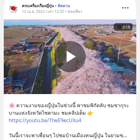
ครบเครื่องเรื่องญี่ปุ่น
•
ติดตาม
12 เม.ย. 2022 เวลา 12:32 • ท่องเที่ยว
2:18
🌸 ความงามของญี่ปุ่นในช่วงนี้ พาชมพิกัดลับ ชมซากุระ
บานแห่งจังหวัดไซตามะ ชมคลิปเต็ม 👉 
https://youtu.be/TtwE9ecUXu4
วันนี้เราจะพาเพื่อนๆ ไปชมบ้านเมืองคนญี่ปุ่น ในยามซ
... 