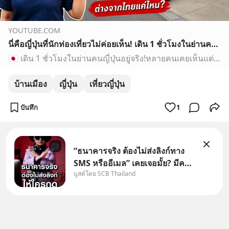
YOUTUBE.COM
นี่คือญี่ปุ่นที่นักท่องเที่ยวไม่ค่อยเห็น! เดิน 1 ชั่วโมงในย่านคนญี่ปุ่นอยู่จริง
🇯🇵 เดิน 1 ชั่วโมงในย่านคนญี่ปุ่นอยู่จริง!หลายคนเคยเห็นแต่ชิบูย่า…
บ้านเมือง
ญี่ปุ่น
เที่ยวญี่ปุ่น
บันทึก
1
“ธนาคารจริง ต้องไม่ส่งลิงก์ทาง
SMS หรืออีเมล” เคยเจอมั้ย? มีคน
บูสต์โดย SCB Thailand
อ้างว่าโทรจากธนาคาร บอกว่า
บัญชีมีปัญหา แล้วให้กดลิงก์โน่นนี่
หรือสแกนคิวอาร์โค้ดทันที มาฟัง
“ป้าเก๋าเล่ากลโกง” เพื่อรู้ทันมุก
หลอกลวงในคราบ