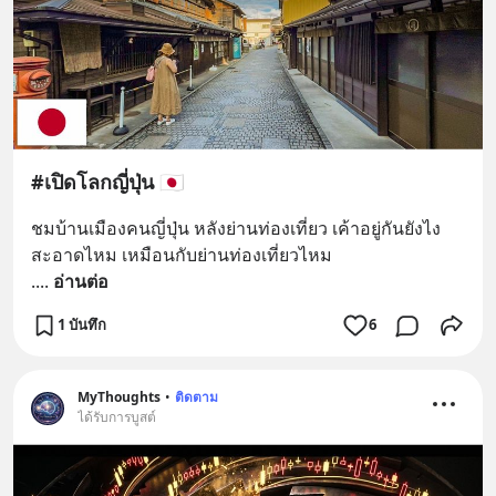
https://lin.ee/U91Fzyz
#เปิดโลกญี่ปุ่น 🇯🇵
ชมบ้านเมืองคนญี่ปุ่น หลังย่านท่องเที่ยว เค้าอยู่กันยังไง 
สะอาดไหม เหมือนกับย่านท่องเที่ยวไหม
.
... 
อ่านต่อ
1 บันทึก
6
MyThoughts
•
ติดตาม
ได้รับการบูสต์