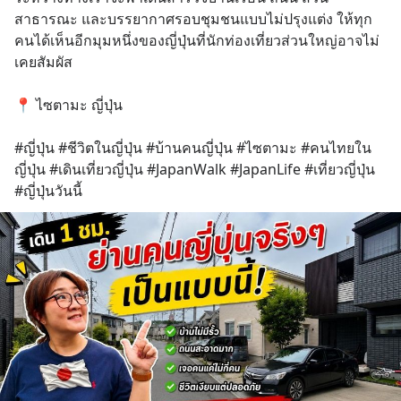
สาธารณะ และบรรยากาศรอบชุมชนแบบไม่ปรุงแต่ง ให้ทุก
คนได้เห็นอีกมุมหนึ่งของญี่ปุ่นที่นักท่องเที่ยวส่วนใหญ่อาจไม่
เคยสัมผัส
⠀
📍 ไซตามะ ญี่ปุ่น
⠀
#ญี่ปุ่น #ชีวิตในญี่ปุ่น #บ้านคนญี่ปุ่น #ไซตามะ #คนไทยใน
ญี่ปุ่น #เดินเที่ยวญี่ปุ่น #JapanWalk #JapanLife #เที่ยวญี่ปุ่น 
#ญี่ปุ่นวันนี้