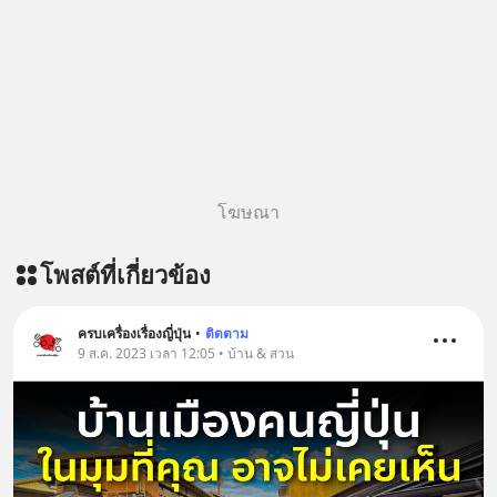
Podbean : https://bit.ly/4hVgqrY 🎧
ฟังผ่าน Youtube :
https://youtu.be/Jj3neoUL72g The
original article appeared here
https://www.tharadhol.com/geek-
story-ep833-or-is-mysql-really-
dying/ ติดตามสาระดี ๆ อัพเดททุกวัน
ผ่าน Line OA ด.ดล Blog คลิกเลย -->
โฆษณา
https://lin.ee/aMEkyNA
========================= 📣
โพสต์ที่เกี่ยวข้อง
สนับสนุนโดย 📣
=========================
เครียด หลับยาก ผมอยากแนะนำ
ครบเครื่องเรื่องญี่ปุ่น
•
ติดตาม
9 ส.ค. 2023 เวลา 12:05 • บ้าน & สวน
ผลิตภัณฑ์เสริมอาหาร Diip CBD ช่วย
บรรเทาความเครียด ลดความวิตกกังวล
เพิ่มการผ่อนคลาย ซึ่งช่วยให้การนอน
หลับมีประสิทธิภาพมากยิ่งขึ้น 📍 สนใจ
สั่งซื้อสินค้า Diip CBD 💬 LINE :
@diipgeek 🔗 หรือกดลิงก์