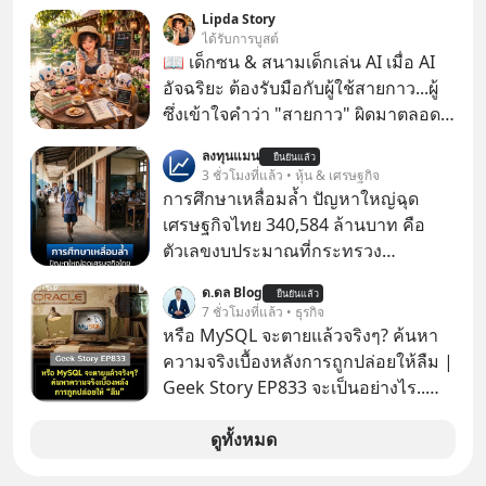
ผ่านหูกันมาบ้าง เช่น เพลง “ไม่มีใคร
Lipda Story
รู้ตัวเรา” จากช่องชื่อว่า UNHEARD
ได้รับการบูสต์
MUSIC ที่ตอนนี้มียอดรับชมกว่า 26
📖 เด็กซน & สนามเด็กเล่น AI เมื่อ AI
ล้านครั้งแล้ว
อัจฉริยะ ต้องรับมือกับผู้ใช้สายกาว...ผู้
ซึ่งเข้าใจคำว่า "สายกาว" ผิดมาตลอด
เกือบปี 🤣
ลงทุนแมน
ยืนยันแล้ว
3 ชั่วโมงที่แล้ว • หุ้น & เศรษฐกิจ
การศึกษาเหลื่อมล้ำ ปัญหาใหญ่ฉุด
เศรษฐกิจไทย 340,584 ล้านบาท คือ
ตัวเลขงบประมาณที่กระทรวง
ศึกษาธิการ ได้รับจัดสรรในงบประมาณ
ด.ดล Blog
ยืนยันแล้ว
รายจ่ายประจำปี 2568 ซึ่งมากที่สุดเป็น
7 ชั่วโมงที่แล้ว • ธุรกิจ
อันดับ 2 รองจากกระทรวงการคลัง
หรือ MySQL จะตายแล้วจริงๆ? ค้นหา
ความจริงเบื้องหลังการถูกปล่อยให้ลืม |
Geek Story EP833 จะเป็นอย่างไร..
เมื่อซอฟต์แวร์ฟรีที่หล่อเลี้ยงเว็บไซต์
กว่าครึ่งโลก ถูกมหาเศรษฐีคู่แข่งทุ่มเงิน
ดูทั้งหมด
ซื้อกิจการไป? นี่คือเรื่องจริงของ