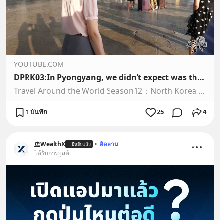
YOUTUBE.COM
DPRK03:In Pyongyang, we didn’t expect was that the streets of this city were so clean.
Travel Around the World Season12：North Korea World made by SaoGroup：Pengfei Zhang，Qiuli，Chenwei.Wechat number：我去看世界，subscribe us for more videos in【North Kor...
1 บันทึก
25
4
WealthX
•
ติดตาม
ยืนยันแล้ว
ได้รับการบูสต์