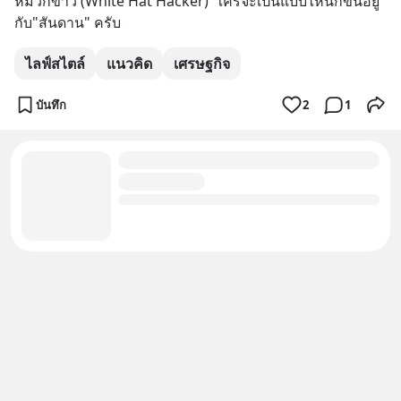
หมวกขาว (White Hat Hacker)  ใครจะเป็นแบบไหนก็ขึ้นอยู่
กับ"สันดาน" ครับ
ไลฟ์สไตล์
แนวคิด
เศรษฐกิจ
บันทึก
2
1