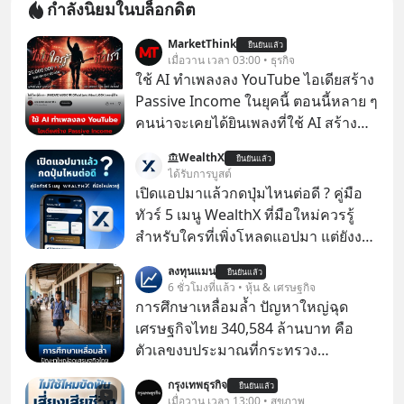
กำลังนิยมในบล็อกดิต
MarketThink
ยืนยันแล้ว
เมื่อวาน เวลา 03:00 • ธุรกิจ
ใช้ AI ทำเพลงลง YouTube ไอเดียสร้าง
Passive Income ในยุคนี้ ตอนนี้หลาย ๆ
คนน่าจะเคยได้ยินเพลงที่ใช้ AI สร้าง
ผ่านหูกันมาบ้าง เช่น เพลง “ไม่มีใคร
WealthX
ยืนยันแล้ว
รู้ตัวเรา” จากช่องชื่อว่า UNHEARD
ได้รับการบูสต์
MUSIC ที่ตอนนี้มียอดรับชมกว่า 26
เปิดแอปมาแล้วกดปุ่มไหนต่อดี ? คู่มือ
ล้านครั้งแล้ว
ทัวร์ 5 เมนู WealthX ที่มือใหม่ควรรู้
สำหรับใครที่เพิ่งโหลดแอปมา แต่ยังงง
ๆ ไม่รู้ว่าต้องกดปุ่มไหนต่อ อ่านโพสต์นี้
ลงทุนแมน
ยืนยันแล้ว
เลย WealthX จะขอพาไปทัวร์ 5 เมนู
6 ชั่วโมงที่แล้ว • หุ้น & เศรษฐกิจ
หลัก ที่จะทำให้คุณใช้งานแอปเป็นได้ใน
การศึกษาเหลื่อมล้ำ ปัญหาใหญ่ฉุด
ทันที
เศรษฐกิจไทย 340,584 ล้านบาท คือ
ตัวเลขงบประมาณที่กระทรวง
ศึกษาธิการ ได้รับจัดสรรในงบประมาณ
กรุงเทพธุรกิจ
ยืนยันแล้ว
รายจ่ายประจำปี 2568 ซึ่งมากที่สุดเป็น
เมื่อวาน เวลา 13:00 • สุขภาพ