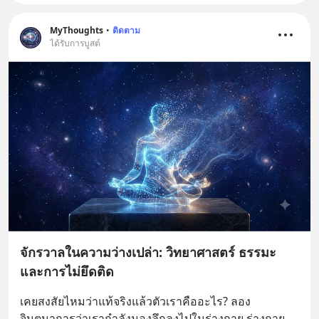
MyThoughts
•
ติดตาม
ได้รับการบูสต์
จักรวาลในความว่างเปล่า: วิทยาศาสตร์ ธรรมะ
และการไม่ยึดติด
เคยสงสัยไหมว่าแท้จริงแล้วตัวเราคืออะไร? ลอง
จินตนาการว่าเรากำลังมองลึกลงไปในร่างกาย ร่างกาย