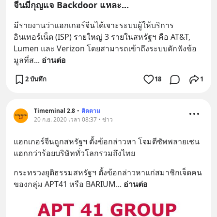
จีนมีกุญแจ Backdoor แหละ...
มีรายงานว่าแฮกเกอร์จีนได้เจาะระบบผู้ให้บริการ
อินเทอร์เน็ต (ISP) รายใหญ่ 3 รายในสหรัฐฯ คือ AT&T, 
Lumen และ Verizon โดยสามารถเข้าถึงระบบดักฟังข้อ
มูลที่ส
... 
อ่านต่อ
2 บันทึก
18
1
Timeminal 2.8
•
ติดตาม
20 ก.ย. 2020 เวลา 08:37 • ข่าว
แฮกเกอร์จีนถูกสหรัฐฯ ตั้งข้อกล่าวหา โจมตีซัพพลายเชน 
แฮกกว่าร้อยบริษัททั่วโลกรวมถึงไทย
กระทรวงยุติธรรมสหรัฐฯ ตั้งข้อกล่าวหาแก่สมาชิกเจ็ดคน
ของกลุ่ม APT41 หรือ BARIUM
... 
อ่านต่อ