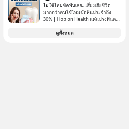
อันดับ 2 รองจากกระทรวงการคลัง
ไม่ใช้ไหมขัดฟันเลย...เสี่ยงเสียชีวิต
มากกว่าคนใช้ไหมขัดฟันประจำถึง
30% | Hop on Health แค่แปรงฟันคง
ไม่พอ..จากการวิจัยตามเก็บข้อมูลผู้สูง
อายุ 5,000 คน มีข้อมูลที่น่าสนใจเกี่ยว
ดูทั้งหมด
กับโรคต่างๆที่เกิดจากการไม่ใช้ไหมขัด
ฟันเป็นประจำ เสี่ยงเกิดโรคนำไปสู่การ
เสียชีวิต...อะไรคือสาเหตุติดตามได้ใน
Hop On Health