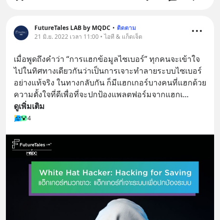
FutureTales LAB by MQDC
•
ติดตาม
21 มิ.ย. 2022 เวลา 11:00 • ไอที & แก็ดเจ็ต
เมื่อพูดถึงคำว่า “การแฮกข้อมูลไซเบอร์” ทุกคนจะเข้าใจ
ไปในทิศทางเดียวกันว่าเป็นการเจาะทำลายระบบไซเบอร์
อย่างแท้จริง ในทางกลับกัน ก็มีแฮกเกอร์บางคนที่แฮกด้วย
ความตั้งใจที่ดีเพื่อที่จะปกป้องแพลตฟอร์มจากแฮกเ
... 
ดูเพิ่มเติม
4