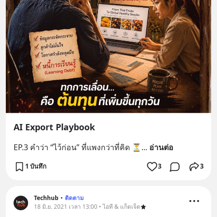
AI Export Playbook
EP.3 คำว่า “ไว้ก่อน” ที่แพงกว่าที่คิด ⏳
... 
อ่านต่อ
1 บันทึก
3
3
Techhub
•
ติดตาม
18 มิ.ย. 2021 เวลา 13:00 • ไอที & แก็ดเจ็ต