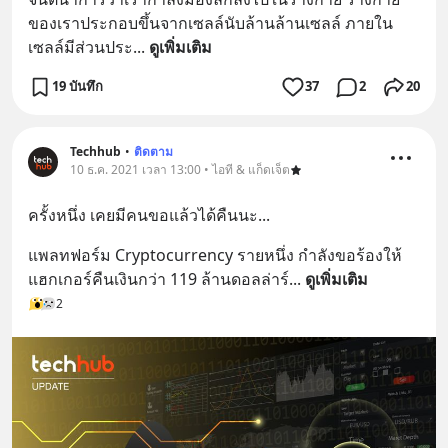
ของเราประกอบขึ้นจากเซลล์นับล้านล้านเซลล์ ภายใน
เซลล์มีส่วนประ
... 
ดูเพิ่มเติม
19 บันทึก
37
2
20
Techhub
•
ติดตาม
10 ธ.ค. 2021 เวลา 13:00 • ไอที & แก็ดเจ็ต
ครั้งหนึ่ง เคยมีคนขอแล้วได้คืนนะ...
แพลทฟอร์ม Cryptocurrency รายหนึ่ง กำลังขอร้องให้
แฮกเกอร์คืนเงินกว่า 119 ล้านดอลล่าร์
... 
ดูเพิ่มเติม
2