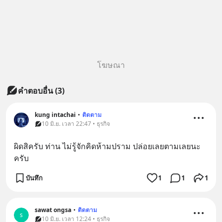
โฆษณา
คำตอบอื่น
(
3
)
kung intachai
•
ติดตาม
10 มิ.ย. เวลา 22:47 • ธุรกิจ
ผิดสิครับ ท่าน ไม่รู้จักคิดห้ามปราม ปล่อยเลยตามเลยนะ
ครับ
บันทึก
1
1
1
sawat ongsa
•
ติดตาม
s
10 มิ.ย. เวลา 12:24 • ธุรกิจ