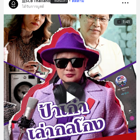
SCB Thailand
•
ติดตาม
ยืนยันแล้ว
ได้รับการบูสต์
1:41