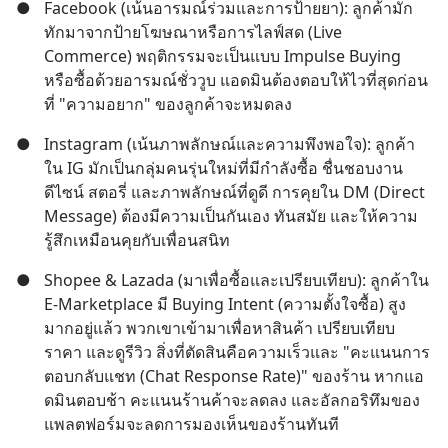
●
Facebook (เน้นอารมณ์ร่วมและการป้ายยา): ลูกค้ามัก
ทักมาจากป้ายโฆษณาหรือการไลฟ์สด (Live 
Commerce) พฤติกรรมจะเป็นแบบ Impulse Buying 
หรือซื้อด้วยอารมณ์ชั่ววูบ แอดมินต้องตอบให้ไวที่สุดก่อน
ที่ "ความอยาก" ของลูกค้าจะหมดลง
●
Instagram (เน้นภาพลักษณ์และความพึงพอใจ): ลูกค้า
ใน IG มักเป็นกลุ่มคนรุ่นใหม่ที่มีกำลังซื้อ ชื่นชอบงาน
ดีไซน์ สตอรี่ และภาพลักษณ์ที่ดูดี การคุยใน DM (Direct 
Message) ต้องมีความเป็นกันเอง ทันสมัย และให้ความ
รู้สึกเหมือนคุยกับเพื่อนสนิท
●
Shopee & Lazada (มาเพื่อซื้อและเปรียบเทียบ): ลูกค้าใน 
E-Marketplace มี Buying Intent (ความตั้งใจซื้อ) สูง
มากอยู่แล้ว พวกเขาเข้ามาเพื่อหาสินค้า เปรียบเทียบ
ราคา และดูรีวิว สิ่งที่ตัดสินคือความเร็วและ "คะแนนการ
ตอบกลับแชท (Chat Response Rate)" ของร้าน หากแอ
ดมินตอบช้า คะแนนร้านค้าจะลดลง และอัลกอริทึมของ
แพลตฟอร์มจะลดการมองเห็นของร้านทันที