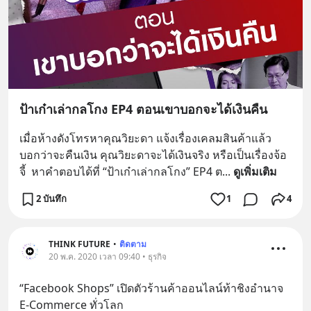
ป้าเก๋าเล่ากลโกง EP4 ตอนเขาบอกจะได้เงินคืน
เมื่อห้างดังโทรหาคุณวิยะดา แจ้งเรื่องเคลมสินค้าแล้ว
บอกว่าจะคืนเงิน คุณวิยะดาจะได้เงินจริง หรือเป็นเรื่องจ้อ
จี้  หาคำตอบได้ที่ “ป้าเก๋าเล่ากลโกง” EP4 ต
... 
ดูเพิ่มเติม
2 บันทึก
1
4
THINK FUTURE
•
ติดตาม
20 พ.ค. 2020 เวลา 09:40 • ธุรกิจ
“Facebook Shops” เปิดตัวร้านค้าออนไลน์ท้าชิงอำนาจ 
E-Commerce ทั่วโลก