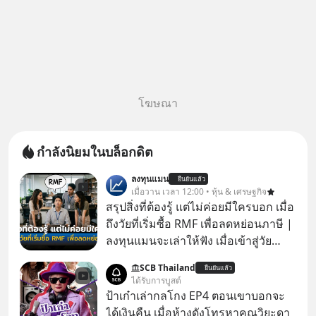
โฆษณา
กำลังนิยมในบล็อกดิต
ลงทุนแมน
ยืนยันแล้ว
เมื่อวาน เวลา 12:00 • หุ้น & เศรษฐกิจ
สรุปสิ่งที่ต้องรู้ แต่ไม่ค่อยมีใครบอก เมื่อ
ถึงวัยที่เริ่มซื้อ RMF เพื่อลดหย่อนภาษี |
ลงทุนแมนจะเล่าให้ฟัง เมื่อเข้าสู่วัย
ทำงานและเริ่มมีรายได้ถึงเกณฑ์เสีย
SCB Thailand
ยืนยันแล้ว
ภาษี หลายคนมักได้รับคำแนะนำให้
ได้รับการบูสต์
ลงทุนใน RMF เพราะนอกจากจะช่วยลด
ป้าเก๋าเล่ากลโกง EP4 ตอนเขาบอกจะ
หย่อนภาษีได้แล้ว ยังเป็นโอกาสในการ
ได้เงินคืน เมื่อห้างดังโทรหาคุณวิยะดา