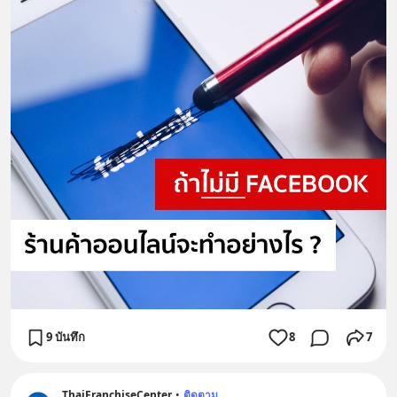
9 บันทึก
8
7
ThaiFranchiseCenter
•
ติดตาม