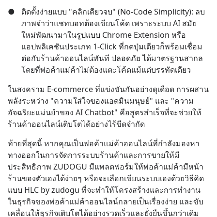
●
ติดตั้งง่ายแบบ "คลิกเดียวจบ" (No-Code Simplicity): ลบ
ภาพจำว่าแชทบอทต้องเขียนโค้ด เพราะระบบ AI สมัย
ใหม่พัฒนามาในรูปแบบ Chrome Extension หรือ
แอปพลิเคชันประเภท 1-Click ที่กดปุ่มเดียวก็พร้อมเชื่อม
ต่อกับร้านค้าออนไลน์ทันที ปลอดภัย ได้มาตรฐานสากล 
โดยที่พ่อค้าแม่ค้าไม่ต้องแตะโค้ดแม้แต่บรรทัดเดียว
ในสงคราม E-commerce ที่แข่งขันกันอย่างดุเดือด การผสาน
พลังระหว่าง "ความใส่ใจของแอดมินมนุษย์" และ "ความ
อัจฉริยะแม่นยำของ AI Chatbot" คือสูตรสำเร็จที่จะช่วยให้
ร้านค้าออนไลน์เติบโตได้อย่างไร้ขีดจำกัด
ท้ายที่สุดนี้ หากคุณเป็นพ่อค้าแม่ค้าออนไลน์ที่กำลังมองหา
ทางออกในการจัดการระบบร้านค้าและการขายให้มี
ประสิทธิภาพ ZUDOGU มีแพลตฟอร์มให้พ่อค้าแม่ค้ามีหน้า
ร้านของตัวเองได้ง่ายๆ หรือจะเลือกเขียนระบบเองด้วยวิธีคิด
แบบ HLC by zudogu ที่จะทำให้โครงสร้างและการทำงาน
ในธุรกิจของพ่อค้าแม่ค้าออนไลน์กลายเป็นเรื่องง่าย และขับ
เคลื่อนให้ธุรกิจเติบโตได้อย่างรวดเร็วและยั่งยืนขึ้นกว่าเดิม