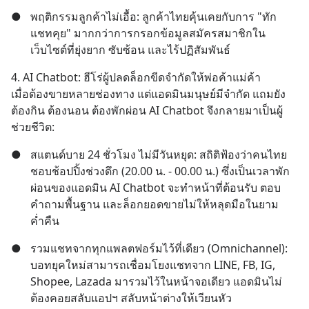
●
พฤติกรรมลูกค้าไม่เอื้อ: ลูกค้าไทยคุ้นเคยกับการ "ทัก
แชทคุย" มากกว่าการกรอกข้อมูลสมัครสมาชิกใน
เว็บไซต์ที่ยุ่งยาก ซับซ้อน และไร้ปฏิสัมพันธ์
4. AI Chatbot: ฮีโร่ผู้ปลดล็อกขีดจำกัดให้พ่อค้าแม่ค้า
เมื่อต้องขายหลายช่องทาง แต่แอดมินมนุษย์มีจำกัด แถมยัง
ต้องกิน ต้องนอน ต้องพักผ่อน AI Chatbot จึงกลายมาเป็นผู้
ช่วยชีวิต:
●
สแตนด์บาย 24 ชั่วโมง ไม่มีวันหยุด: สถิติฟ้องว่าคนไทย
ชอบช้อปปิ้งช่วงดึก (20.00 น. - 00.00 น.) ซึ่งเป็นเวลาพัก
ผ่อนของแอดมิน AI Chatbot จะทำหน้าที่ต้อนรับ ตอบ
คำถามพื้นฐาน และล็อกยอดขายไม่ให้หลุดมือในยาม
ค่ำคืน
●
รวมแชทจากทุกแพลตฟอร์มไว้ที่เดียว (Omnichannel): 
บอทยุคใหม่สามารถเชื่อมโยงแชทจาก LINE, FB, IG, 
Shopee, Lazada มารวมไว้ในหน้าจอเดียว แอดมินไม่
ต้องคอยสลับแอปฯ สลับหน้าต่างให้เวียนหัว