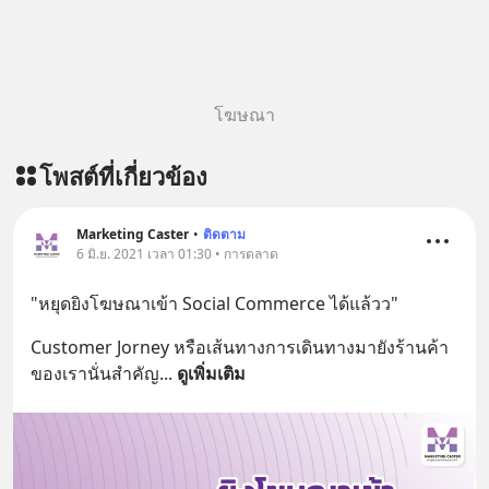
https://lin.ee/aMEkyNA
========================= 📣
สนับสนุนโดย 📣
=========================
โฆษณา
เครียด หลับยาก ผมอยากแนะนำ
ผลิตภัณฑ์เสริมอาหาร Diip CBD ช่วย
โพสต์ที่เกี่ยวข้อง
บรรเทาความเครียด ลดความวิตกกังวล
เพิ่มการผ่อนคลาย ซึ่งช่วยให้การนอน
หลับมีประสิทธิภาพมากยิ่งขึ้น 📍 สนใจ
Marketing Caster
•
ติดตาม
สั่งซื้อสินค้า Diip CBD 💬 LINE :
6 มิ.ย. 2021 เวลา 01:30 • การตลาด
@diipgeek 🔗 หรือกดลิงก์
"หยุดยิงโฆษณาเข้า Social Commerce ได้แล้วว"
https://lin.ee/U91Fzyz
Customer Jorney หรือเส้นทางการเดินทางมายังร้านค้า
ของเรานั่นสำคัญ
... 
ดูเพิ่มเติม