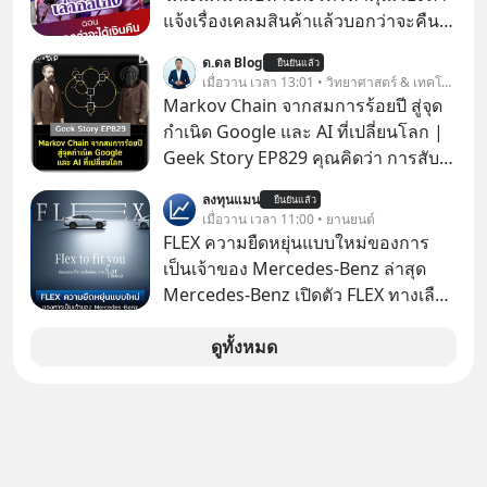
สร้างความมั่งคั่งระยะยาว แต่น้อยคน
แจ้งเรื่องเคลมสินค้าแล้วบอกว่าจะคืน
นักที่จะลงลึกว่า ถ้าลงทุนใน RMF ควรรู้
เงิน คุณวิยะดาจะได้เงินจริง หรือเป็น
ด.ดล Blog
อะไรบ้าง ควรดู ตรงไหน ทำอย่างไร ถึง
ยืนยันแล้ว
เรื่องจ้อจี้ หาคำตอบได้ที่ “ป้าเก๋าเล่ากล
เมื่อวาน เวลา 13:01 • วิทยาศาสตร์ & เทคโนโลยี
จะดีกับเรา แล้วเราควรรู้ข้อมูลอะไร
โกง” EP4 ตอน “เขาบอกว่าจะได้เงิน
Markov Chain จากสมการร้อยปี สู่จุด
เกี่ยวกับ RMF บ้าง เพื่อให้นำไปใช้ต่อได้
คืน” #ป้าเก๋าเล่ากลโกง #แก้เกมกลโกง
กำเนิด Google และ AI ที่เปลี่ยนโลก |
จริง ๆ ลงทุนแมนจะเล่าให้ฟัง
#อยู่อย่างยั่งยืน #Cybersecurity #เตือน
Geek Story EP829 คุณคิดว่า การสับ
ภัยออนไลน์
ไพ่ในคาสิโน ปริมาณยูเรเนียมในระเบิด
ลงทุนแมน
ยืนยันแล้ว
นิวเคลียร์ อัลกอริทึมของ Google ที่ใช้
เมื่อวาน เวลา 11:00 • ยานยนต์
โค่นล้มแชมป์เก่าอย่าง Yahoo และ
FLEX ความยืดหยุ่นแบบใหม่ของการ
ความฉลาดของ AI ในปัจจุบัน มีอะไรที่
เป็นเจ้าของ Mercedes-Benz ล่าสุด
เหมือนกัน? เชื่อหรือไม่ว่า สิ่งเปลี่ยนโลก
Mercedes-Benz เปิดตัว FLEX ทางเลือก
ทั้งหมดนี้ ล้วนมีจุดเริ่มต้นมาจาก “การ
เป็นเจ้าของรถที่ยืดหยุ่น บนแนวคิด
ทะเลาะกัน” ของนักคณิตศาสตร์ชาว
“Flex to Fit You ยืดได้ตามสไตล์คุณ
ดูทั้งหมด
รัสเซียสองคนเมื่อกว่าร้อยปีก่อน! จาก
ด้วย StarChoice” ตอบโจทย์ Lifestyle
สมการที่เคยถูกมองว่าไร้สาระและไม่มี
การเป็นเจ้าของรถที่ออกแบบการเงินได้
ประโยชน์ สู่รากฐานของเทคโนโลยี
เอง ครบสัญญาจะผ่อนต่อ คืนรถ หรือ
ระดับล้านล้านดอลลาร์ จุดกำเนิดของ
ซื้อขาดก็ได้ เช่น
สมการนี้เกิดขึ้นได้อย่างไร และมันเข้า