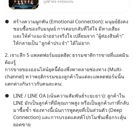
บูสต์โดย ลงทุนแมน
นี้จะมีเจ้าของธุรกิจ Dr.PONG,
หมึกกรุบ, Srichand, Jones’
Salad, LA GLACE, Fastwork,
●
สร้างความผูกพัน (Emotional Connection): มนุษย์ยังคง
MizuMi, KARMART, อิชิตัน มา
ชอบซื้อของกับมนุษย์ การตอบกลับที่ใส่ใจ มีหางเสียง 
แชร์ความรู้การสร้างธุรกิจ
และให้คำแนะนำอย่างจริงใจ เปลี่ยนจาก "ผู้ส่องสินค้า" 
ให้กลายเป็น "ลูกค้าประจำ" ได้ไม่ยาก
2. เจาะลึก 5 แพลตฟอร์มยอดฮิต: ธรรมชาติการขายที่แอดมิน
ต้องรู้
การขายของออนไลน์ยุคนี้ต้องพึ่งพาหลายช่องทาง (Multi-
channel) ทว่าพฤติกรรมของลูกค้าในแต่ละแพลตฟอร์มนั้น
แตกต่างกันราวกับคนละคน:
●
LINE / LINE OA (เน้นความสัมพันธ์ระยะยาว): ลูกค้าใน 
LINE มักเป็นลูกค้าที่มีคุณภาพสูง หรือเป็นลูกค้าเก่าที่กลับ
มาซื้อซ้ำ ช่องทางนี้เน้นการพูดคุยที่เป็นส่วนตัว (Deep 
Connection) และการบรอดแคสต์โปรโมชั่นเพื่อกระตุ้น
ยอดขาย