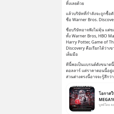
ทิ้งเลยด้วย
แล้วบริษัทที่กำลังจะถูกซื้อ
ชื่อ Warner Bros. Discove
ชื่อบริษัทอาจฟังไม่คุ้น แต่
ทั้ง Warner Bros, HBO Ma
Harry Potter, Game of Th
Discovery คือเรียกได้ว่าเ
เต็มมือ
ทีนี้พอเป็นแบรนด์ดังขนาดนี
ดอลลาร์ แต่ราคาตอนนี้อยู
ส่วนต่างตรงนี้อาจจะรู้สึกว่า 
โอกาสในห
MEGA10A
บูสต์โดย ล
เข้ากอง
จีน พิเศษ ช่วง 3 - 19 ส.