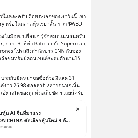
ตัวนี้แหละครับ คือพระเอกของเราวันนี้ เขา
ry หรือในตลาดหุ้นเรียกสั้น ๆ ว่า $WBD
ของในมือเขาเพื่อน ๆ รู้จักหมดแน่นอนครับ 
x, ค่าย DC ที่ทำ Batman กับ Superman, 
rones ไปจนถึงสำนักข่าว CNN กับช่อง 
ขาถือขุมทรัพย์คอนเทนต์ระดับตำนานไว้
้ บวกกับมีคนมาขอซื้อด้วยเงินสด 31 
่แค่ราว 26.98 ดอลลาร์ หลายคนพอเห็น
เอ๊ะ นี่มันของถูกที่รอเก็บชัด ๆ เลยนี่ครับ
ุ้น AI จีนที่มาแรง
ICHINA คัดเลือกหุ้นใหม่ 9 ตัว
งทุนแมน
ทุน.. ครอบคลุมทั้งซัปพลายเชน AI
ค. 69 มีโปรโมชัน