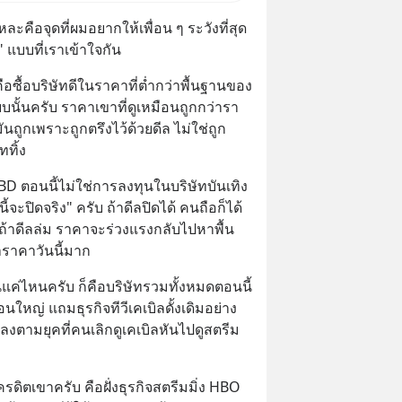
่าธรรมเนียมซื้อ | ยอด 2 ล้าน
หละคือจุดที่ผมอยากให้เพื่อน ๆ ระวังที่สุด 
ป ฟรีค่าธรร
ก" แบบที่เราเข้าใจกัน
ซื้อบริษัทดีในราคาที่ต่ำกว่าพื้นฐานของ
บนั้นครับ ราคาเขาที่ดูเหมือนถูกกว่ารา
นถูกเพราะถูกตรึงไว้ด้วยดีล ไม่ใช่ถูก
ทิ้ง
BD ตอนนี้ไม่ใช่การลงทุนในบริษัทบันเทิง 
ี้จะปิดจริง" ครับ ถ้าดีลปิดได้ คนถือก็ได้
่ถ้าดีลล่ม ราคาจะร่วงแรงกลับไปหาพื้น
าราคาวันนี้มาก
แค่ไหนครับ ก็คือบริษัทรวมทั้งหมดตอนนี้
อนใหญ่ แถมธุรกิจทีวีเคเบิลดั้งเดิมอย่าง 
ลงตามยุคที่คนเลิกดูเคเบิลหันไปดูสตรีม
้เครดิตเขาครับ คือฝั่งธุรกิจสตรีมมิ่ง HBO 