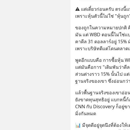
ลด 50% ค
⚠️ แต่เดี๋ยวก่อนครับ ตรงนี้แ
บาทขึ้นไ
เพราะหุ้นตัวนี้ไม่ใช่ "หุ้นถู
ของถูกในความหมายปกติ คือ
มัน แต่ WBD ตอนนี้ไม่ใช่แบ
คาดีล 31 ดอลลาร์อยู่ 15% มั
เพราะบริษัทดีแต่โดนตลาดเท
พูดอีกแบบคือ การซื้อหุ้น W
แต่มันคือการ "เดิมพันว่าดีลน
ส่วนต่างราว 15% นั้นไป แต
ฐานจริงของเขา ซึ่งอ่อนกว่
แล้วพื้นฐานจริงของเขาอ่อน
ยังขาดทุนสุทธิอยู่ แบกหนี้ก้
CNN กับ Discovery ก็อยู่ขา
มิ่งกันหมด
📊 มีจุดดีอยู่จุดนึงที่ต้องให