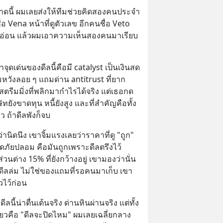
นาดนี้ ผมเลยส่งให้ทีมช่วยคิดสองคนประจำ
อ Vena หน้าที่ดูตัวเลข อีกคนชื่อ Veto 
ุดอ่อน แล้วผมเอาความเห็นสองคนมาเรียบ
จุดเด่นของดีลนี้คือมี catalyst เป็นเงินสด
มหวังลอย ๆ แถมด่าน antitrust ที่ยาก
่งสตรีมมิ่งที่พลิกมากำไรได้จริง แต่เธอกด
ังขาดทุน หนี้ยังสูง และที่สำคัญคือทั้ง
ยว ถ้าดีลพังก็จบ
่านิดนึง เขาจิ้มแรงเลยว่าราคาที่ดู "ถูก" 
ดภัยปลอม คือมันถูกเพราะดีลตรึงไว้ 
่วนต่าง 15% ที่ยังกว้างอยู่ เขามองว่านั่น
ีลล่ม ไม่ใช่ของแถมที่รอคนมาเก็บ เขา
ไว้ก่อน
ลนี้น่าตื่นเต้นจริง ด่านหินผ่านจริง แต่ทั้ง 
ยวคือ "ดีลจะปิดไหม" ผมเลยเฉลี่ยกลาง