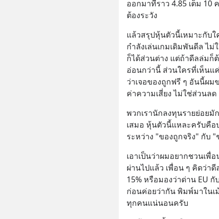
ออกมาที่ราว 4.85 เต็ม 10 
ต้องระวัง
แล้วสรุปหุ้นตัวนี้เหมาะกับใ
กำลังเล่นเกมเดิมพันดีล ไม่ใ
ก็ได้ส่วนต่าง แต่ถ้าดีลล่ม
อ่อนกว่านี้ ส่วนใครที่เห็นแ
ว่าเจอของถูกฟรี ๆ อันนี้ผม
ค่าความเสี่ยง ไม่ใช่ส่วนลด
พวกเรานักลงทุนรายย่อยมักเ
เสมอ หุ้นตัวนี้แหละครับค
ระหว่าง "ของถูกจริง" กับ "ข
เอาเป็นว่าผมอยากชวนเพื่อน
ผ่านไปแล้ว เพื่อน ๆ คิดว่าดีล
15% หรือมองว่าด่าน EU กับอ
ก่อนค่อยว่ากัน พิมพ์มาในเ
ทุกคนแน่นอนครับ