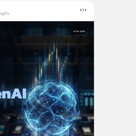
รษฐกิจ