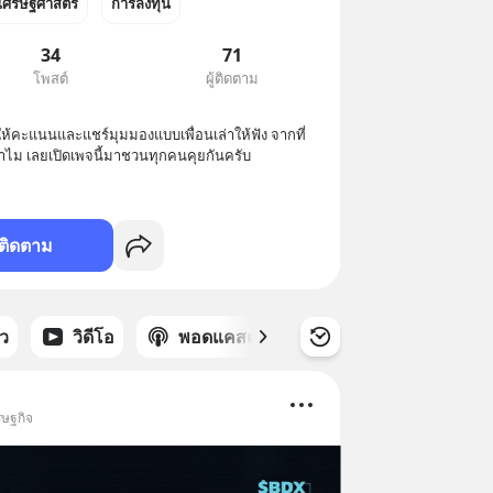
เศรษฐศาสตร์
การลงทุน
34
71
โพสต์
ผู้ติดตาม
 ให้คะแนนและแชร์มุมมองแบบเพื่อนเล่าให้ฟัง จากที่
ทำไม เลยเปิดเพจนี้มาชวนทุกคนคุยกันครับ
ติดตาม
าว
วิดีโอ
พอดแคสต์
ซีรีส์
รษฐกิจ