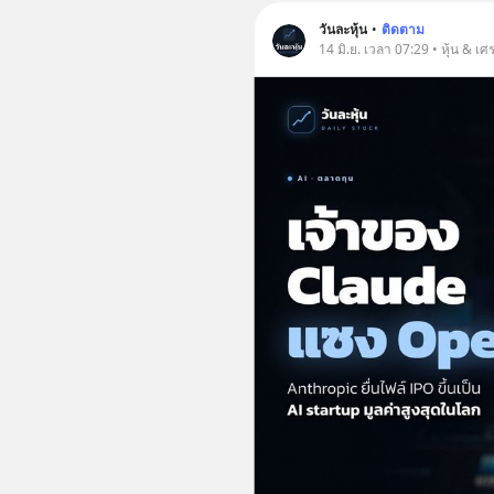
วันละหุ้น
•
ติดตาม
14 มิ.ย. เวลา 07:29 • หุ้น & เศ