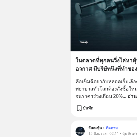
ในตลาดที่ทุกคนวิ่งไล่หาหุ้น
อวกาศ มีบริษัทนึงที่ทำของน
คือเข็มฉีดยากับหลอดเก็บเลือ
พยาบาลทั่วโลกต้องสั่งซื้อใหม่
จนราคาร่วงเกือบ 20%
... 
อ่าน
บันทึก
วันละหุ้น
•
ติดตาม
15 มิ.ย. เวลา 02:11 • หุ้น & เศ