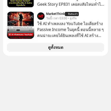
ตามกฎหมายภาษีของประเทศไทย
Geek Story EP831 เคยสงสัยไหมทำไม
หูฟัง AKG ถึงกลายเป็นแค่ของแถมใน
MarketThink
ยืนยันแล้ว
กล่องมือถือ? หรือลำโพง JBL ถึงวางขาย
วันนี้ เวลา 03:00 • ธุรกิจ
เกลื่อนตามห้างทั่วไป? ทั้งที่จริง ๆ แล้ว
ใช้ AI ทำเพลงลง YouTube ไอเดียสร้าง
ชื่อเหล่านี้คือ “ตำนาน” ระดับเทพที่นัก
Passive Income ในยุคนี้ ตอนนี้หลาย ๆ
เล่นเครื่องเสียงยุคก่อนยอมจ่ายเงินหลัก
คนน่าจะเคยได้ยินเพลงที่ใช้ AI สร้าง
แสนเพื่อครอบครอง แต่เบื้องหลังความ
ผ่านหูกันมาบ้าง เช่น เพลง “ไม่มีใคร
แมสนี้ มีโศกนาฏกรรมของโลกธุรกิจ
รู้ตัวเรา” จากช่องชื่อว่า UNHEARD
ดูทั้งหมด
ซ่อนอยู่ อาณาจักรเครื่องเสียงที่ยิ่งใหญ่
MUSIC ที่ตอนนี้มียอดรับชมกว่า 26
ที่สุดบนโลก ถูกกว้านซื้อไปด้วยมูลค่า 8
ล้านครั้งแล้ว
พันล้านดอลลาร์โดย Samsung และสิ่ง
ที่เจ็บปวดที่สุดคือ ยักษ์ใหญ่จาก
เกาหลีใต้ไม่ได้ซื้อเพราะหลงใหลใน
เสียงเพลง แต่ซื้อเพื่อเป็นทางลัดเอา
เทคโนโลยีไปใส่ในหน้าปัดรถยนต์
อัจฉริยะ จากจุดสูงสุดของศิลปะแห่ง
เสียงดนตรี ทำไมถึงจบลงด้วยการเป็น
แค่บรรทัดหนึ่งในบัญชีทรัพย์สินของ