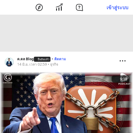
เข้าสู่ระบบ
ด.ดล Blog
•
ติดตาม
ยืนยันแล้ว
14 มิ.ย. เวลา 02:59 • ธุรกิจ
9:38