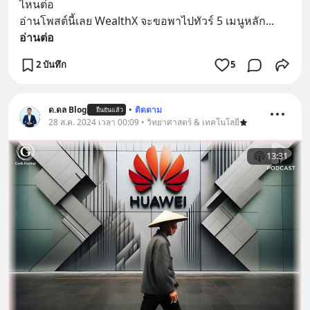
ไหนต่อ
อ่านโพสต์นี้เลย WealthX จะขอพาไปทัวร์ 5 เมนูหลัก
... 
อ่านต่อ
2 บันทึก
5
ด.ดล Blog
•
ติดตาม
ยืนยันแล้ว
28 ส.ค. 2024 เวลา 00:09 • วิทยาศาสตร์ & เทคโนโลยี
13:31