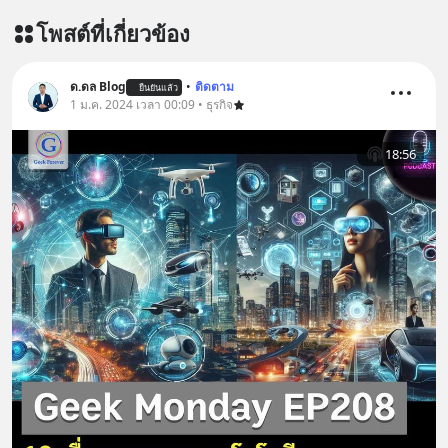
รับสิทธิ์ทดลองเรียนฟรี! กับ Inspire
โพสต์ที่เกี่ยวข้อง
English ที่นี่ : inspire-
english.in.th/event/inspire-english-
x-ด-ดล-blog-mrtharadhol-แคมเปญ
ด.ดล Blog
•
ติดตาม
ยืนยันแล้ว
พิเศษ/ ติดต่อสอบถามคอร์สเรียนเพิ่ม
1 ม.ค. 2024 เวลา 00:09 • ธุรกิจ
เติม Line : https://lin.ee/uaQvU5C
#เรียนรู้ผ่านการใช้จริง #มากกว่าการ
18:56
เรียนภาษา #InspireEnglish