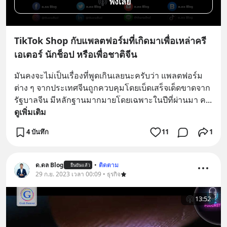
ฟังเลย
TikTok Shop กับแพลตฟอร์มที่เกิดมาเพื่อเหล่าครี
เอเตอร์ นักช็อป หรือเพื่อชาติจีน
มันคงจะไม่เป็นเรื่องที่พูดเกินเลยนะครับว่า แพลตฟอร์ม
ต่าง ๆ จากประเทศจีนถูกควบคุมโดยเบ็ดเสร็จเด็ดขาดจาก
รัฐบาลจีน มีหลักฐานมากมายโดยเฉพาะในปีที่ผ่านมา ค
... 
ดูเพิ่มเติม
4 บันทึก
11
1
ด.ดล Blog
•
ติดตาม
ยืนยันแล้ว
29 ก.ย. 2023 เวลา 00:09 • ธุรกิจ
13:52