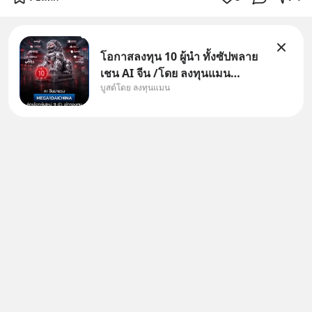
โอกาสลงทุน 10 ผู้นำ ทั้งซัปพลาย
เชน AI จีน /โดย ลงทุนแมน
บูสต์โดย ลงทุนแมน
✅ลงทุนตรง คัด 10 ผู้นำเน้น ๆ ใน
ธีม AI จีน ✅คัดเลือกหุ้นใหม่ 9 ตัว
เข้ากองทุน ✅ร่วมเป็นเจ้าของผู้นำ
AI จีน ตั้งแต่โรงงานผลิตชิป หน่วย
ความจำ โมเดล