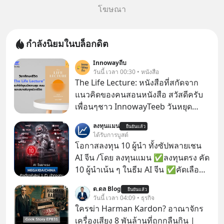
โฆษณา
กำลังนิยมในบล็อกดิต
Innowayถีบ
วันนี้ เวลา 00:30 • หนังสือ
The Life Lecture: หนังสือที่สกัดจาก
แนวคิดของคนสอนหนังสือ สวัสดีครับ
เพื่อนๆชาว InnowayTeeb วันหยุด
สบายๆ วันนี้แอดเพิ่งจะอ่านหนังสือที่น่า
ลงทุนแมน
ยืนยันแล้ว
สนใจจบแล้วเกิดคำถามว่า
ได้รับการบูสต์
โอกาสลงทุน 10 ผู้นำ ทั้งซัปพลายเชน
AI จีน /โดย ลงทุนแมน ✅ลงทุนตรง คัด
10 ผู้นำเน้น ๆ ในธีม AI จีน ✅คัดเลือก
หุ้นใหม่ 9 ตัว เข้ากองทุน ✅ร่วมเป็น
ด.ดล Blog
ยืนยันแล้ว
เจ้าของผู้นำ AI จีน ตั้งแต่โรงงานผลิตชิป
วันนี้ เวลา 04:09 • ธุรกิจ
หน่วยความจำ โมเดล AI ยันหุ่นยนต์
ใครฆ่า Harman Kardon? อาณาจักร
✅ได้การรับยกเว้นภาษี Capital Gain
เครื่องเสียง 8 พันล้านที่ถูกกลืนกิน |