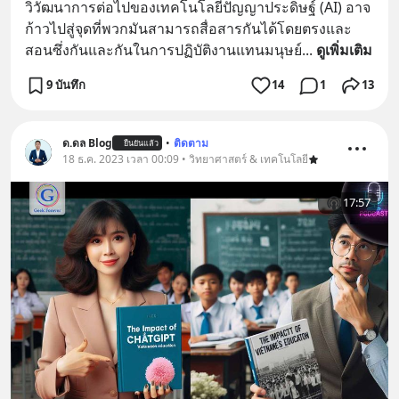
วิวัฒนาการต่อไปของเทคโนโลยีปัญญาประดิษฐ์ (AI) อาจ
ก้าวไปสู่จุดที่พวกมันสามารถสื่อสารกันได้โดยตรงและ
สอนซึ่งกันและกันในการปฏิบัติงานแทนมนุษย์
... 
ดูเพิ่มเติม
9 บันทึก
14
1
13
ด.ดล Blog
•
ติดตาม
ยืนยันแล้ว
18 ธ.ค. 2023 เวลา 00:09 • วิทยาศาสตร์ & เทคโนโลยี
17:57