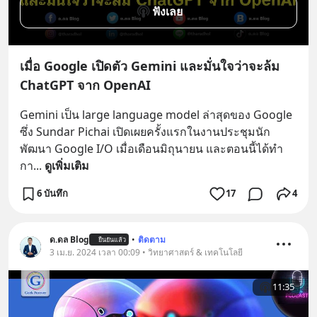
ฟังเลย
เมื่อ Google เปิดตัว Gemini และมั่นใจว่าจะล้ม
ChatGPT จาก OpenAI
Gemini เป็น large language model ล่าสุดของ Google 
ซึ่ง Sundar Pichai เปิดเผยครั้งแรกในงานประชุมนัก
พัฒนา Google I/O เมื่อเดือนมิถุนายน และตอนนี้ได้ทำ
กา
... 
ดูเพิ่มเติม
6 บันทึก
17
4
ด.ดล Blog
•
ติดตาม
ยืนยันแล้ว
3 เม.ย. 2024 เวลา 00:09 • วิทยาศาสตร์ & เทคโนโลยี
11:35