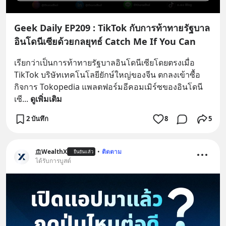
Geek Daily EP209 : TikTok กับการท้าทายรัฐบาล
อินโดนีเซียด้วยกลยุทธ์ Catch Me If You Can
เรียกว่าเป็นการท้าทายรัฐบาลอินโดนีเซียโดยตรงเมื่อ 
TikTok บริษัทเทคโนโลยียักษ์ใหญ่ของจีน ตกลงเข้าซื้อ
กิจการ Tokopedia แพลตฟอร์มอีคอมเมิร์ซของอินโดนี
เซี
... 
ดูเพิ่มเติม
2 บันทึก
8
5
WealthX
•
ติดตาม
ยืนยันแล้ว
ได้รับการบูสต์