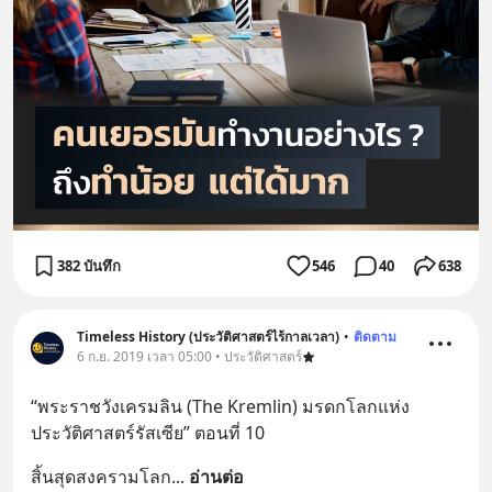
382 บันทึก
546
40
638
Timeless History (ประวัติศาสตร์ไร้กาลเวลา)
•
ติดตาม
6 ก.ย. 2019 เวลา 05:00 • ประวัติศาสตร์
“พระราชวังเครมลิน (The Kremlin) มรดกโลกแห่ง
ประวัติศาสตร์รัสเซีย” ตอนที่ 10
สิ้นสุดสงครามโลก
... 
อ่านต่อ