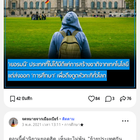
42 บันทึก
84
3
76
จดหมายจากเมืองเบียร์​
•
ติดตาม
3 พ.ค. 2021 เวลา 13:11 • การศึกษา
ตอนนี้คำนิยามยอดฮิต​  เห็นจะไม่พ้น​  "ย้ายประเทศกัน