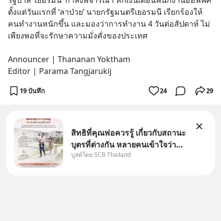
รัฐบาล ‘เยอรมนี’ กำลังพิจารณา หักเงินเดือนพนักงานออฟฟิศ
ตั้งแต่วันแรกที่ ‘ลาป่วย’ นายกรัฐมนตรีเยอรมนี เรียกร้องให้
คนทำงานหนักขึ้น และมองว่าการทำงาน 4 วันต่อสัปดาห์ ไม่
เพียงพอที่จะรักษาความมั่งคั่งของประเทศ
Announcer | Thananan Yoktham
Editor | Parama Tangjarukij
19 บันทึก
24
29
สิทธิที่คุณพ่อควรรู้ เกี่ยวกับสถานะ
บุตรที่ต่างกัน หลายคนเข้าใจว่า
บูสต์โดย SCB Thailand
"เมื่อเป็นลูกของพ่อและแม่ ก็ย่อม
เป็นบุตรชอบด้วยกฎหมายของทั้ง
สองฝ่าย" แต่ในความเป็นจริง
กฎหมายไทยไม่ได้กำหนดไว้แบบ
นั้น