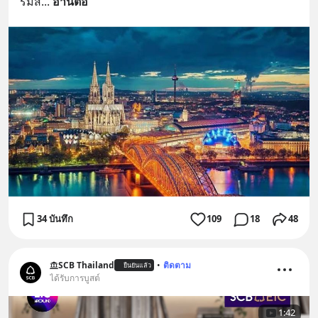
รมส
... 
อ่านต่อ
34 บันทึก
109
18
48
SCB Thailand
•
ติดตาม
ยืนยันแล้ว
ได้รับการบูสต์
1:42