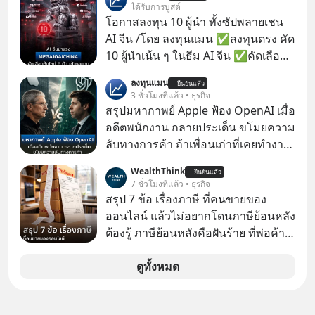
ได้รับการบูสต์
โอกาสลงทุน 10 ผู้นำ ทั้งซัปพลายเชน
AI จีน /โดย ลงทุนแมน ✅ลงทุนตรง คัด
10 ผู้นำเน้น ๆ ในธีม AI จีน ✅คัดเลือก
หุ้นใหม่ 9 ตัว เข้ากองทุน ✅ร่วมเป็น
ลงทุนแมน
ยืนยันแล้ว
เจ้าของผู้นำ AI จีน ตั้งแต่โรงงานผลิตชิป
3 ชั่วโมงที่แล้ว • ธุรกิจ
หน่วยความจำ โมเดล AI ยันหุ่นยนต์
สรุปมหากาพย์ Apple ฟ้อง OpenAI เมื่อ
✅ได้การรับยกเว้นภาษี Capital Gain
อดีตพนักงาน กลายประเด็น ขโมยความ
ตามกฎหมายภาษีของประเทศไทย
ลับทางการค้า ถ้าเพื่อนเก่าที่เคยทำงาน
ด้วยกัน ทักมาขอให้เราช่วยหาไฟล์งาน
WealthThink
ยืนยันแล้ว
เก่าที่เขาเคยทำไว้ ตอนยังอยู่บริษัท
7 ชั่วโมงที่แล้ว • ธุรกิจ
เดียวกัน
สรุป 7 ข้อ เรื่องภาษี ที่คนขายของ
ออนไลน์ แล้วไม่อยากโดนภาษีย้อนหลัง
ต้องรู้ ภาษีย้อนหลังคือฝันร้าย ที่พ่อค้า
แม่ค้าคนไหนก็คงไม่อยากพบเจอ
ดูทั้งหมด