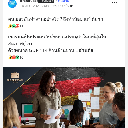
BrandCase
•
ติดตาม
ยืนยันแล้ว
18 เม.ย. 2021 เวลา 10:50 • ธุรกิจ
คนเยอรมันทำงานอย่างไร ? ถึงทำน้อย แต่ได้มาก
11
เยอรมนีเป็นประเทศที่มีขนาดเศรษฐกิจใหญ่ที่สุดใน
สหภาพยุโรป
ด้วยขนาด GDP 114 ล้านล้านบาท
... 
อ่านต่อ
16