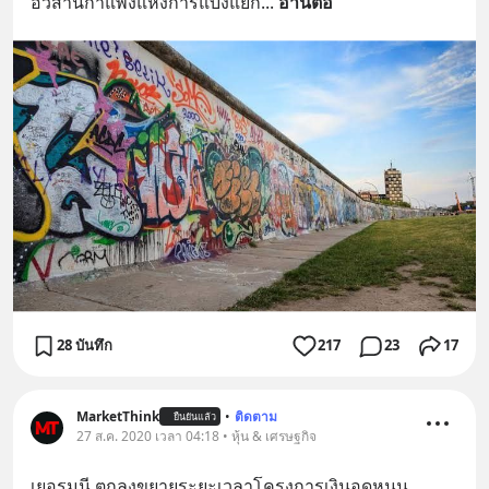
อวสานกำแพงแห่งการแบ่งแยก
... 
อ่านต่อ
28 บันทึก
217
23
17
MarketThink
•
ติดตาม
ยืนยันแล้ว
27 ส.ค. 2020 เวลา 04:18 • หุ้น & เศรษฐกิจ
เยอรมนี ตกลงขยายระยะเวลาโครงการเงินอุดหนุน