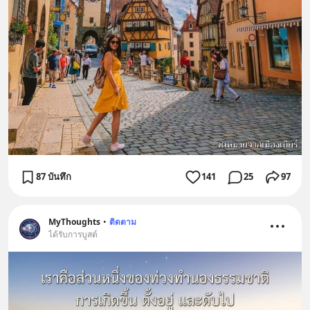
87 บันทึก
141
25
97
MyThoughts
•
ติดตาม
ได้รับการบูสต์