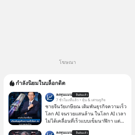
โฆษณา
กำลังนิยมในบล็อกดิต
ลงทุนแมน
ยืนยันแล้ว
7 ชั่วโมงที่แล้ว • หุ้น & เศรษฐกิจ
ชายจีนวัยเกษียณ เดิมพันธุรกิจความเร็ว
โลก AI จนรวยแสนล้าน ในโลก AI เวลา
ไม่ได้เคลื่อนที่เร็วแบบเข็มนาฬิกา แต่
กำลังเคลื่อนที่ด้วยความเร็วแสง
ลงทุนแมน
ยืนยันแล้ว