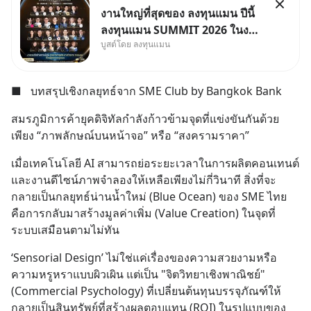
งานใหญ่ที่สุดของ ลงทุนแมน ปีนี้
ลงทุนแมน SUMMIT 2026 ในงาน
บูสต์โดย ลงทุนแมน
นี้จะมีเจ้าของธุรกิจ Dr.PONG,
หมึกกรุบ, Srichand, Jones’
Salad, LA GLACE, Fastwork,
■
บทสรุปเชิงกลยุทธ์จาก SME Club by Bangkok Bank
MizuMi, KARMART, อิชิตัน มา
แชร์ความรู้การสร้างธุรกิจ
สมรภูมิการค้ายุคดิจิทัลกำลังก้าวข้ามจุดที่แข่งขันกันด้วย
เพียง “ภาพลักษณ์บนหน้าจอ” หรือ “สงครามราคา”
เมื่อเทคโนโลยี AI สามารถย่อระยะเวลาในการผลิตคอนเทนต์ 
และงานดีไซน์ภาพจำลองให้เหลือเพียงไม่กี่วินาที สิ่งที่จะ
กลายเป็นกลยุทธ์น่านน้ำใหม่ (Blue Ocean) ของ SME ไทย 
คือการกลับมาสร้างมูลค่าเพิ่ม (Value Creation) ในจุดที่
ระบบเสมือนตามไม่ทัน
‘Sensorial Design’ ไม่ใช่แค่เรื่องของความสวยงามหรือ
ความหรูหราแบบผิวเผิน แต่เป็น "จิตวิทยาเชิงพาณิชย์" 
(Commercial Psychology) ที่เปลี่ยนต้นทุนบรรจุภัณฑ์ให้
กลายเป็นสินทรัพย์ที่สร้างผลตอบแทน (ROI) ในรูปแบบของ