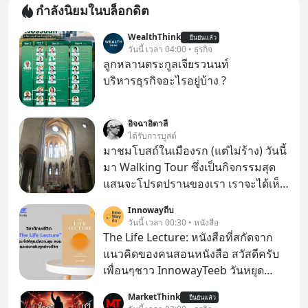
กำลังนิยมในบล็อกดิต
WealthThink
ยืนยันแล้ว
วันนี้ เวลา 04:00 • ธุรกิจ
ลูกหลานตระกูลเจียรวนนท์
บริหารธุรกิจอะไรอยู่บ้าง ?
อิจฉาอิตาลี
ได้รับการบูสต์
มาชมโบสถ์ในเมืองรก (แต่ไม่ร้าง) วันนี้
มา Walking Tour ซึ่งเป็นกิจกรรมสุด
แสนจะโปรดปรานของเรา เราจะได้เห็น
เนเปิลแบบที่มันเป็นทั้งวัน
Innowayถีบ
วันนี้ เวลา 00:30 • หนังสือ
The Life Lecture: หนังสือที่สกัดจาก
แนวคิดของคนสอนหนังสือ สวัสดีครับ
เพื่อนๆชาว InnowayTeeb วันหยุด
สบายๆ วันนี้แอดเพิ่งจะอ่านหนังสือที่น่า
MarketThink
ยืนยันแล้ว
สนใจจบแล้วเกิดคำถามว่า