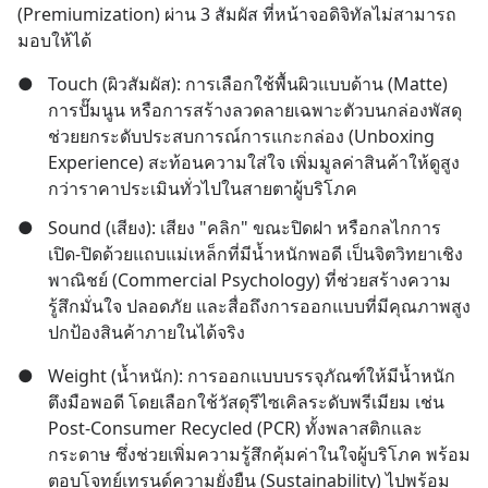
(Premiumization) ผ่าน 3 สัมผัส ที่หน้าจอดิจิทัลไม่สามารถ
มอบให้ได้
●
Touch (ผิวสัมผัส): การเลือกใช้พื้นผิวแบบด้าน (Matte) 
การปั๊มนูน หรือการสร้างลวดลายเฉพาะตัวบนกล่องพัสดุ 
ช่วยยกระดับประสบการณ์การแกะกล่อง (Unboxing 
Experience) สะท้อนความใส่ใจ เพิ่มมูลค่าสินค้าให้ดูสูง
กว่าราคาประเมินทั่วไปในสายตาผู้บริโภค
●
Sound (เสียง): เสียง "คลิก" ขณะปิดฝา หรือกลไกการ
เปิด-ปิดด้วยแถบแม่เหล็กที่มีน้ำหนักพอดี เป็นจิตวิทยาเชิง
พาณิชย์ (Commercial Psychology) ที่ช่วยสร้างความ
รู้สึกมั่นใจ ปลอดภัย และสื่อถึงการออกแบบที่มีคุณภาพสูง 
ปกป้องสินค้าภายในได้จริง
●
Weight (น้ำหนัก): การออกแบบบรรจุภัณฑ์ให้มีน้ำหนัก
ตึงมือพอดี โดยเลือกใช้วัสดุรีไซเคิลระดับพรีเมียม เช่น 
Post-Consumer Recycled (PCR) ทั้งพลาสติกและ
กระดาษ ซึ่งช่วยเพิ่มความรู้สึกคุ้มค่าในใจผู้บริโภค พร้อม
ตอบโจทย์เทรนด์ความยั่งยืน (Sustainability) ไปพร้อม