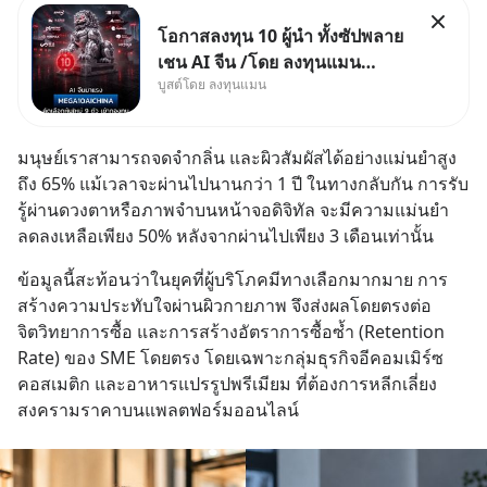
โอกาสลงทุน 10 ผู้นำ ทั้งซัปพลาย
เชน AI จีน /โดย ลงทุนแมน
บูสต์โดย ลงทุนแมน
✅ลงทุนตรง คัด 10 ผู้นำเน้น ๆ ใน
ธีม AI จีน ✅คัดเลือกหุ้นใหม่ 9 ตัว
เข้ากองทุน ✅ร่วมเป็นเจ้าของ
มนุษย์เราสามารถจดจำกลิ่น และผิวสัมผัสได้อย่างแม่นยำสูง
ผู้นำ AI จีน ตั้งแต่โรงงานผลิตชิป
ถึง 65% แม้เวลาจะผ่านไปนานกว่า 1 ปี ในทางกลับกัน การรับ
หน่วยความจำ โมเดล
รู้ผ่านดวงตาหรือภาพจำบนหน้าจอดิจิทัล จะมีความแม่นยำ
ลดลงเหลือเพียง 50% หลังจากผ่านไปเพียง 3 เดือนเท่านั้น
ข้อมูลนี้สะท้อนว่าในยุคที่ผู้บริโภคมีทางเลือกมากมาย การ
สร้างความประทับใจผ่านผิวกายภาพ จึงส่งผลโดยตรงต่อ
จิตวิทยาการซื้อ และการสร้างอัตราการซื้อซ้ำ (Retention 
Rate) ของ SME โดยตรง โดยเฉพาะกลุ่มธุรกิจอีคอมเมิร์ซ 
คอสเมติก และอาหารแปรรูปพรีเมียม ที่ต้องการหลีกเลี่ยง
สงครามราคาบนแพลตฟอร์มออนไลน์