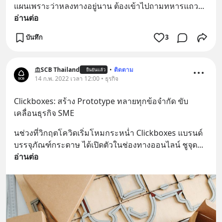
แผนเพราะว่าหลงทางอยู่นาน ต้องเข้าไปถามทหารแถว
... 
อ่านต่อ
บันทึก
3
SCB Thailand
•
ติดตาม
ยืนยันแล้ว
14 ก.พ. 2022 เวลา 12:00 • ธุรกิจ
Clickboxes: สร้าง Prototype ทลายทุกข้อจำกัด ขับ
เคลื่อนธุรกิจ SME
นช่วงที่วิกฤตโควิดเริ่มโหมกระหน่ำ Clickboxes แบรนด์
บรรจุภัณฑ์กระดาษ ได้เปิดตัวในช่องทางออนไลน์ ชูจุด
... 
อ่านต่อ