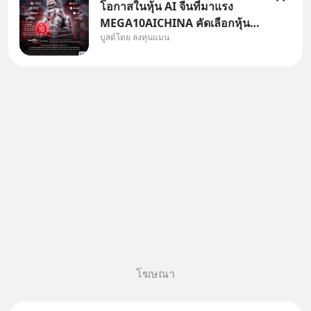
โอกาสในหุ้น AI จีนที่มาแรง
MEGA10AICHINA คัดเลือกหุ้น
บูสต์โดย ลงทุนแมน
ใหม่ 9 ตัว เข้ากองทุน.. ครอบคลุม
ทั้งซัปพลายเชน AI จีน พิเศษ ช่วง
3 - 19 ส.ค. 69 มีโปรโมชัน ลด
50% ค่าธรรมเนียมซื้อ | ยอด 2
ล้านบาทขึ้นไป ฟรีค่าธรร
โฆษณา