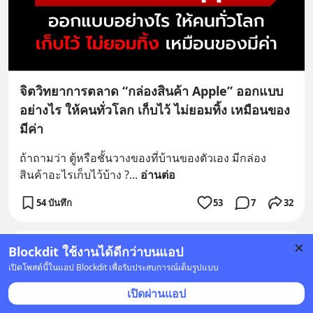
จิตวิทยาการตลาด “กล่องสินค้า Apple” ออกแบบ
อย่างไร ให้คนทั่วโลก เก็บไว้ ไม่ยอมทิ้ง เหมือนของ
มีค่า
ถ้าถามว่า ตู้หรือชั้นวางของที่บ้านของตัวเอง มีกล่อง
สินค้าอะไรเก็บไว้บ้าง ?
... 
อ่านต่อ
54 บันทึก
53
7
32
True Digital Group
•
ติดตาม
Blockdit ใช้งานได้ดีกว่าบนแอป
6 ต.ค. 2021 เวลา 11:00 • วิทยาศาสตร์ & เทคโนโลยี
เปิดโพสต์นี้ในแอป Blockdit เพื่อรับประสบการณ์เต็มรูปแบบ
Foodtech เปลี่ยนโลก EP.02 : Edible Packaging กินได้
เปิดผ่านแอป
ไม่มีเหลือ