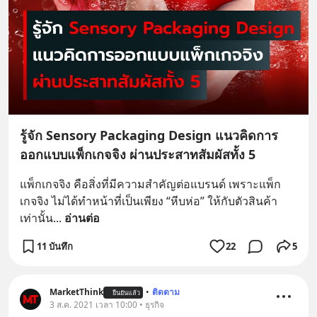
รู้จัก Sensory Packaging Design แนวคิดการ
ออกแบบแพ็กเกจจิง ผ่านประสาทสัมผัสทั้ง 5
แพ็กเกจจิง คือสิ่งที่มีความสำคัญต่อแบรนด์ เพราะแพ็ก
เกจจิง ไม่ได้ทำหน้าที่เป็นเพียง “หีบห่อ” ให้กับตัวสินค้า
เท่านั้น
... 
อ่านต่อ
11 บันทึก
22
5
MarketThink
•
ติดตาม
ยืนยันแล้ว
3 ส.ค. 2021 เวลา 10:00 • ธุรกิจ