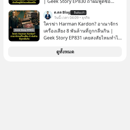
| Geek Story EP830 ถ้าผมพูดชื่อ
Panasoni คุณนึกถึงอะไร? ทีวี, ตู้เย็น,
ด.ดล Blog
ยืนยันแล้ว
ถ่านไฟฉาย? ถ้าคุณยังคิดแบบนั้น แสดง
วันนี้ เวลา 04:09 • ธุรกิจ
ว่าคุณกำลังพลาดเรื่องราวการ
ใครฆ่า Harman Kardon? อาณาจักร
‘Rebranding’ ที่ดุเดือดที่สุดใน
เครื่องเสียง 8 พันล้านที่ถูกกลืนกิน |
ประวัติศาสตร์ญี่ปุ่น! รู้หรือไม่ว่า ในวันที่
Geek Story EP831 เคยสงสัยไหมทำไม
พวกเขาขาดทุนย่อยยับเกือบ 3 แสนล้าน
หูฟัง AKG ถึงกลายเป็นแค่ของแถมใน
บาท Panasonic ตัดสินใจหักดิบ ทิ้ง
กล่องมือถือ? หรือลำโพง JBL ถึงวางขาย
ดูทั้งหมด
ตลาดเครื่องใช้ไฟฟ้าที่สู้ B2C ไม่ไหว
เกลื่อนตามห้างทั่วไป? ทั้งที่จริง ๆ แล้ว
แล้วหันไปเดิมพันครั้งใหญ่กับ Tesla
ชื่อเหล่านี้คือ “ตำนาน” ระดับเทพที่นัก
และ Software Solutions จนวันนี้พวก
เล่นเครื่องเสียงยุคก่อนยอมจ่ายเงินหลัก
เขากลายเป็นกระดูกสันหลังของ
แสนเพื่อครอบครอง แต่เบื้องหลังความ
อุตสาหกรรม EV โลกไปแล้ว… พวกเขา
แมสนี้ มีโศกนาฏกรรมของโลกธุรกิจ
ทำได้อย่างไร เลือกฟังกันได้เลยนะครับ
ซ่อนอยู่ อาณาจักรเครื่องเสียงที่ยิ่งใหญ่
อย่าลืมกด Follow ติดตาม PodCast
ที่สุดบนโลก ถูกกว้านซื้อไปด้วยมูลค่า 8
ช่อง Geek Forever’s Podcast ของผม
พันล้านดอลลาร์โดย Samsung และสิ่ง
กันด้วยนะครับ 🎧 ฟังผ่าน Spotify :
ที่เจ็บปวดที่สุดคือ ยักษ์ใหญ่จาก
https://tinyurl.com/mr39sd7c 🎧 ฟัง
เกาหลีใต้ไม่ได้ซื้อเพราะหลงใหลใน
ผ่าน Apple Podcast :
เสียงเพลง แต่ซื้อเพื่อเป็นทางลัดเอา