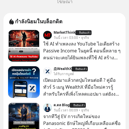
โฆษณา
กำลังนิยมในบล็อกดิต
MarketThink
ยืนยันแล้ว
วันนี้ เวลา 03:00 • ธุรกิจ
ใช้ AI ทำเพลงลง YouTube ไอเดียสร้าง
Passive Income ในยุคนี้ ตอนนี้หลาย ๆ
คนน่าจะเคยได้ยินเพลงที่ใช้ AI สร้าง
ผ่านหูกันมาบ้าง เช่น เพลง “ไม่มีใคร
WealthX
ยืนยันแล้ว
รู้ตัวเรา” จากช่องชื่อว่า UNHEARD
ได้รับการบูสต์
MUSIC ที่ตอนนี้มียอดรับชมกว่า 26
เปิดแอปมาแล้วกดปุ่มไหนต่อดี ? คู่มือ
ล้านครั้งแล้ว
ทัวร์ 5 เมนู WealthX ที่มือใหม่ควรรู้
สำหรับใครที่เพิ่งโหลดแอปมา แต่ยังงง
ๆ ไม่รู้ว่าต้องกดปุ่มไหนต่อ อ่านโพสต์นี้
ด.ดล Blog
ยืนยันแล้ว
เลย WealthX จะขอพาไปทัวร์ 5 เมนู
วันนี้ เวลา 00:09 • ธุรกิจ
หลัก ที่จะทำให้คุณใช้งานแอปเป็นได้ใน
จากทีวีสู่ EV การเกิดใหม่ของ
ทันที
Panasonic ยักษ์ใหญ่ที่เกือบเหลือแค่ชื่อ