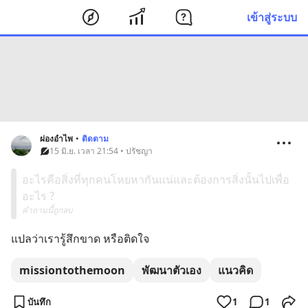
เข้าสู่ระบบ
ผ่องอำไพ
•
ติดตาม
15 มิ.ย. เวลา 21:54 • ปรัชญา
อะไรคือสิ่งที่ทุกคนโหยหากันแน่และต้องการสิ่งนั้นไปเพื่อ
อะไร ?
คำถามนี้ถูกลบ
แปลว่าเรารู้สึกขาด หรือติดใจ
missiontothemoon
พัฒนาตัวเอง
แนวคิด
บันทึก
1
1