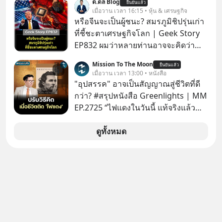
ด.ดล Blog
ยืนยันแล้ว
เมื่อวาน เวลา 16:15 • หุ้น & เศรษฐกิจ
หรือจีนจะเป็นผู้ชนะ? สมรภูมิชิปรุ่นเก่า
ที่ชี้ชะตาเศรษฐกิจโลก | Geek Story
EP832 ผมว่าหลายท่านอาจจะคิดว่า
สงครามชิปมีแค่เรื่อง AI ล้ำๆ ใช่ไหม?
Mission To The Moon
ยืนยันแล้ว
คิดใหม่ได้เลยครับ! ในขณะที่โลกโฟกัส
เมื่อวาน เวลา 13:00 • หนังสือ
ชิป 3 นาโนเมตร แต่จีนกำลังเดินเกมที่
"อุปสรรค" อาจเป็นสัญญาณสู่ชีวิตที่ดี
น่ากลัวกว่า โดยการเข้ายึดครองตลาด
กว่า? #สรุปหนังสือ Greenlights | MM
‘Legacy Chips’ หรือชิปรุ่นเก่า ฟังดูไร้
EP.2725 “ไฟแดงในวันนี้ แท้จริงแล้ว
ค่า แต่มันคือหัวใจที่ซ่อนอยู่ในรถยนต์
อาจเป็นสัญญาณไฟเขียวที่ยังไม่ถึงเวลา
EV, อุปกรณ์การแพทย์ ไปจนถึง
เปลี่ยนสี” McConaughey ดาราดาวรุ่ง
ดูทั้งหมด
ขีปนาวุธ! จีนกำลังใช้ ‘Playbook’ เดิมที่
ในยุคหนึ่ง เคยปฏิเสธเงินค่าตัวหนังรอม
เคยใช้ถล่มตลาดโซล่าเซลล์มาแล้ว คือ
คอมที่สูงถึง 14.5 ล้านดอลลาร์ (หรือ
การทุ่มเงินอุดหนุนมหาศาลจนราคาพัง
ราว 500 ล้านบาท) เพียงเพราะเขาไม่
ทลาย ถ้าตะวันตกแก้เกมไม่ได้ อเมริกา
อยากขังตัวเองไว้ในกล่องเดิมๆ ผลที่
อาจต้องยอมจำนนและส่งมอบกุญแจ
ตามมาคือ โทรศัพท์ของเขากลายเป็น
ควบคุมโลกฮาร์ดแวร์ให้คู่แข่งอย่าง
ความเงียบสนิทนานถึง 14 เดือนเต็ม แต่
ถาวร สงครามที่โลกมองข้ามนี้ดุเดือด
ความเงียบและ "ไฟแดง" ในวันนั้นกลับ