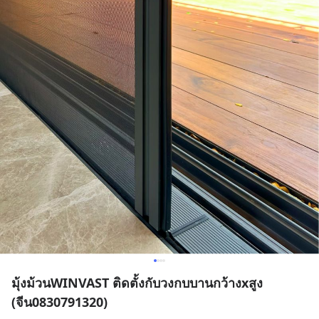
มุ้งม้วนWINVAST ติดตั้งกับวงกบบานกว้างxสูง
(จีน0830791320)