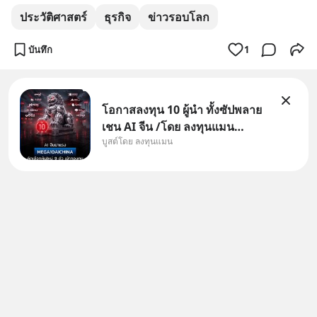
ประวัติศาสตร์
ธุรกิจ
ข่าวรอบโลก
บันทึก
1
โอกาสลงทุน 10 ผู้นำ ทั้งซัปพลาย
เชน AI จีน /โดย ลงทุนแมน
บูสต์โดย ลงทุนแมน
✅ลงทุนตรง คัด 10 ผู้นำเน้น ๆ ใน
ธีม AI จีน ✅คัดเลือกหุ้นใหม่ 9 ตัว
เข้ากองทุน ✅ร่วมเป็นเจ้าของผู้นำ
AI จีน ตั้งแต่โรงงานผลิตชิป หน่วย
ความจำ โมเดล