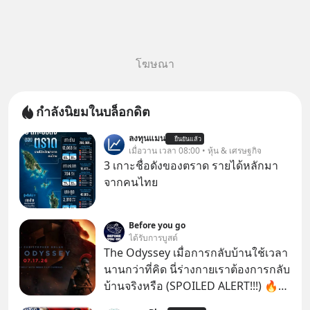
โฆษณา
กำลังนิยมในบล็อกดิต
ลงทุนแมน
ยืนยันแล้ว
เมื่อวาน เวลา 08:00 • หุ้น & เศรษฐกิจ
3 เกาะชื่อดังของตราด รายได้หลักมา
จากคนไทย
Before you go
ได้รับการบูสต์
The Odyssey เมื่อการกลับบ้านใช้เวลา
นานกว่าที่คิด นี่ร่างกายเราต้องการกลับ
บ้านจริงหรือ (SPOILED ALERT!!!) 🔥
264.1