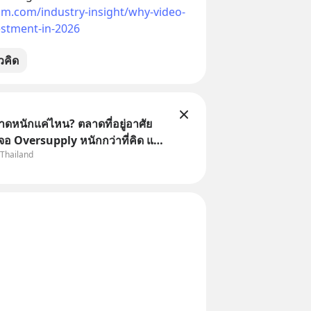
m.com/industry-insight/why-video-
estment-in-2026
วคิด
าดหนักแค่ไหน? ตลาดที่อยู่อาศัย
จอ Oversupply หนักกว่าที่คิด และ
 Thailand
จไม่ได้จบแค่เรื่องเศรษฐกิจ
อสังหา #บ้านล้นตลาด #เศรษฐกิจ
ound #SCBThailand สามารถดู