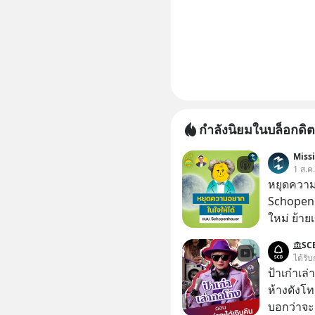
กำลังนิยมในบล็อกดิต
Miss
1 ส.ค
หยุดความ
Schopenh
ใหม่ ย้าย
เคยสงสัย
SC
ความสุขนั้นกล
ได้รับ
ฐานของมน
ป้าเก๋าเล
ปรัชญาชาว
ห้างดังโท
ก่อน แล้
บอกว่าจะค