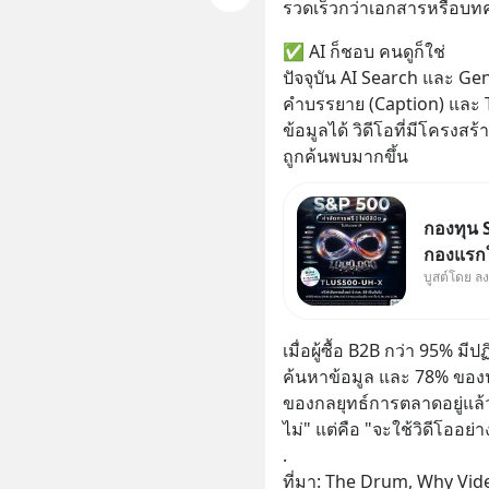
รวดเร็วกว่าเอกสารหรือบ
✅ AI ก็ชอบ คนดูก็ใช่
ปัจจุบัน AI Search และ Gen
คำบรรยาย (Caption) และ
ข้อมูลได้ วิดีโอที่มีโครงส
ถูกค้นพบมากขึ้น
กองทุน S
กองแรกใ
บูสต์โดย ล
ออกแบบม
นักลงทุน
เมื่อผู้ซื้อ B2B กว่า 95% ม
ค้นหาข้อมูล และ 78% ของนั
ของกลยุทธ์การตลาดอยู่แล้
ไม่" แต่คือ "จะใช้วิดีโออย
.
ที่มา: The Drum, Why Vid