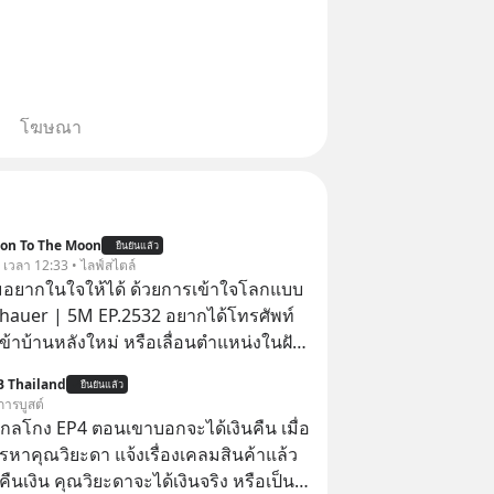
โฆษณา
ion To The Moon
ยืนยันแล้ว
. เวลา 12:33 • ไลฟ์สไตล์
อยากในใจให้ได้ ด้วยการเข้าใจโลกแบบ
auer | 5M EP.2532 อยากได้โทรศัพท์
เข้าบ้านหลังใหม่ หรือเลื่อนตำแหน่งในฝัน
ไหมว่าทำไมพอได้ของที่อยากได้มาแล้ว
B Thailand
ยืนยันแล้ว
ับอยู่กับเราได้ไม่นาน? นี่คือกลไกพื้น
การบูสต์
ุษย์ที่ Arthur Schopenhauer นัก
่ากลโกง EP4 ตอนเขาบอกจะได้เงินคืน เมื่อ
เยอรมันเคยอธิบายไว้เมื่อ 200 กว่าปี
รหาคุณวิยะดา แจ้งเรื่องเคลมสินค้าแล้ว
วเราจะหยุดวงจรความอยากในใจเพื่อ
ืนเงิน คุณวิยะดาจะได้เงินจริง หรือเป็น