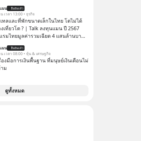
่ยั่งยืนได้อย่างไร? ติดตามได้ในพอดแค
นแมน
utespodcast
ยืนยันแล้ว
จะได้เงินคืน” #ป้าเก๋าเล่ากลโกง
าน เวลา 13:00 • ธุรกิจ
ntothemoonpodcast
โกง #อยู่อย่างยั่งยืน #Cybersecurity
ทลและที่พักขนาดเล็กในไทย โตไม่ได้
ยออนไลน์
งเที่ยวโต ? | Talk ลงทุนแมน ปี 2567
รมไทยมูลค่ารวมเฉียด 4 แสนล้านบาท
ไม่ว่า รายได้กว่า 85% กระจุกอยู่กับผู้
นแมน
ยืนยันแล้ว
รรายใหญ่ และมีอัตราการเติบโตได้ถึง
าน เวลา 08:00 • หุ้น & เศรษฐกิจ
ครื่องมือการเงินพื้นฐาน ที่มนุษย์เงินเดือนไม่
ีสัดส่วนถึง 91% ของธุรกิจที่พักทั้งหมด
้าม
่านั้น เกิดอะไรขึ้นกับที่พักราย
ไรคือข้อจำกัดที่ทำให้โตไม่สุด และต้อง
ฎเกณฑ์ไหน เพื่อให้รายเล็กเติบโตได้
ดูทั้งหมด
 Talk ลงทุนแมนชวนมา
เรื่องนี้ กับคุณนรี สุเนต์ตา นายกสมาคม
ะที่พักขนาดเล็ก (ประเทศไทย)