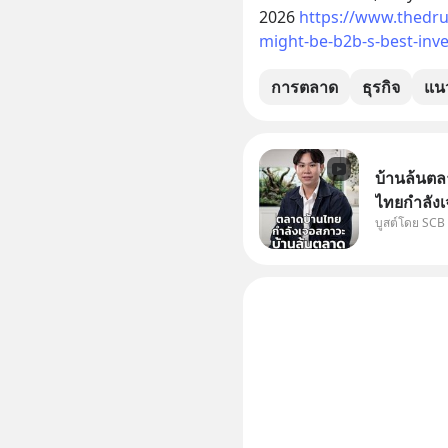
2026 
https://www.thedru
might-be-b2b-s-best-inv
การตลาด
ธุรกิจ
แน
บ้านล้นตล
ไทยกำลังเ
บูสต์โดย SCB
ปัญหานี้อา
#SCBEIC #
ไทย #EICAr
คลิปท