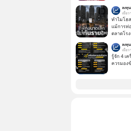
ความสุขที
เรื่องจ้อจี้ หาคำตอบได้ที่ “ป้าเก๋าเล่ากลโกง” EP4
ลงทุ
สต์ 5M EP. นี้ #goodtime #5min
ตอน “เขาบอกว่า
เมื่อว
#missio
#แก้เกมกล
ทำไมโฮสเ
#เตือนภั
แม้การท่อ
ตลาดโรงแ
แต่รู้หรือ
ลงทุ
ประกอบกา
เมื่อว
16% ขณะที่ผู้ประกอบการโฮสเทลและที่พักขนาด
รู้จัก 4 เ
เล็ก ซึ่งม
ควรมองข
กลับโตเพียง 1.3% เท
เล็ก ? อะ
ปลดล็อกก
มากกว่าที่เป็นอยู่ ?
วิเคราะห์
โฮสเทลแล