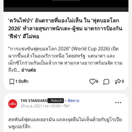
‘ควันไฟป่า’ อันตรายที่มองไม่เห็น ใน ‘ฟุตบอลโลก
2026’ ทำลายสุขภาพนักเตะ-ผู้ชม มาตรการป้องกัน
‘ฟีฟ่า’ ดีไม่พอ
“การแข่งขันฟุตบอลโลก 2026” (World Cup 2026) เปิด
ฉากขึ้นแล้วในอเมริกาเหนือ โดยสหรัฐ  แคนาดา และ
เม็กซิโกร่วมกันเป็นเจ้าภาพ ท่ามกลางอากาศร้อนจัด รวม
ถึงปั
... 
อ่านต่อ
1 บันทึก
6
3
THE STANDARD
•
ติดตาม
ยืนยันแล้ว
20 เม.ย. 2021 เวลา 05:00 • กีฬา
สหพันธ์ฟุตบอลเยอรมัน แถลงจุดยืนไม่เห็นด้วยกับยูโรเปีย
นซูเปอร์ลีก