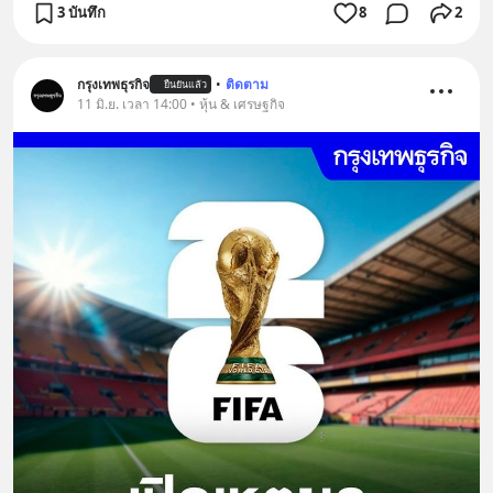
3 บันทึก
8
2
กรุงเทพธุรกิจ
•
ติดตาม
ยืนยันแล้ว
11 มิ.ย. เวลา 14:00 • หุ้น & เศรษฐกิจ