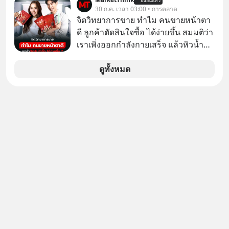
ยืนยันแล้ว
ในโมเดล AI ของบริษัท สามารถเชื่อม
30 ก.ค. เวลา 03:00 • การตลาด
ต่ออินเทอร์เน็ต และเจาะเข้าระบบของ
จิตวิทยาการขาย ทำไม คนขายหน้าตา
บริการภายนอกรายหนึ่งได้ ระหว่างการ
ดี ลูกค้าตัดสินใจซื้อ ได้ง่ายขึ้น สมมติว่า
ทดสอบความปลอดภัยไซเบอร์
เราเพิ่งออกกำลังกายเสร็จ แล้วหิวน้ำ
มาก ๆ แล้วเจอร้านขายน้ำอยู่สองร้านที่
ขายของเหมือนกันทุกอย่าง
ดูทั้งหมด