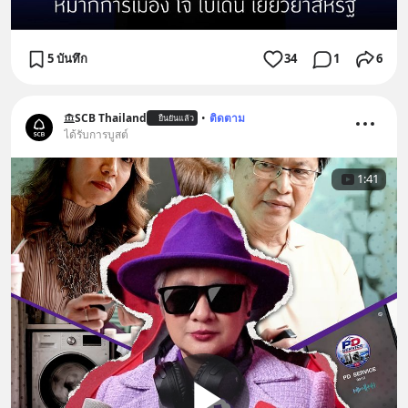
5 บันทึก
34
1
6
SCB Thailand
•
ติดตาม
ยืนยันแล้ว
ได้รับการบูสต์
1:41