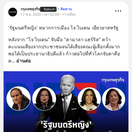
กรุงเทพธุรกิจ
•
ติดตาม
ยืนยันแล้ว
17 พ.ย. 2020 เวลา 02:00 • การเมือง
'รัฐมนตรีหญิง' หมากการเมือง โจ ไบเดน  เยียวยาสหรัฐ
หลังจาก "โจ ไบเดน" จับมือ "คามาลา แฮร์ริส" คว้า
คะแนนเสียงจากประชาชนจนได้เสียงคณะผู้เลือกตั้งมาก
พอได้เป็นประธานาธิบดีแล้ว ก้าวต่อไปที่ทั่วโลกจับตาคือ 
ค
... 
อ่านต่อ