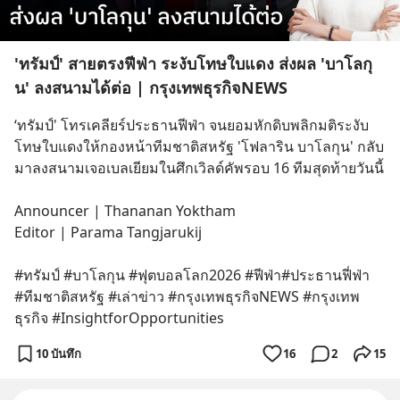
'ทรัมป์' สายตรงฟีฟ่า ระงับโทษใบแดง ส่งผล 'บาโลกุ
น' ลงสนามได้ต่อ | กรุงเทพธุรกิจNEWS
‘ทรัมป์' โทรเคลียร์ประธานฟีฟ่า จนยอมหักดิบพลิกมติระงับ
โทษใบแดงให้กองหน้าทีมชาติสหรัฐ 'โฟลาริน บาโลกุน' กลับ
มาลงสนามเจอเบลเยียมในศึกเวิลด์คัพรอบ 16 ทีมสุดท้ายวันนี้
Announcer | Thananan Yoktham
Editor | Parama Tangjarukij 
#ทรัมป์ #บาโลกุน #ฟุตบอลโลก2026 #ฟีฟ่า#ประธานฟี่ฟ่า 
#ทีมชาติสหรัฐ #เล่าข่าว #กรุงเทพธุรกิจNEWS #กรุงเทพ
ธุรกิจ #InsightforOpportunities
10 บันทึก
16
2
15