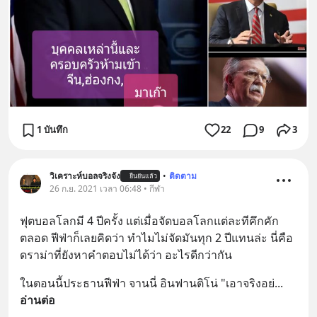
1 บันทึก
22
9
3
วิเคราะห์บอลจริงจัง
•
ติดตาม
ยืนยันแล้ว
26 ก.ย. 2021 เวลา 06:48 • กีฬา
ฟุตบอลโลกมี 4 ปีครั้ง แต่เมื่อจัดบอลโลกแต่ละทีคึกคัก
ตลอด ฟีฟ่าก็เลยคิดว่า ทำไมไม่จัดมันทุก 2 ปีแทนล่ะ นี่คือ
ดราม่าที่ยังหาคำตอบไม่ได้ว่า อะไรดีกว่ากัน
ในตอนนี้ประธานฟีฟ่า จานนี่ อินฟานติโน่ "เอาจริงอย่
... 
อ่านต่อ