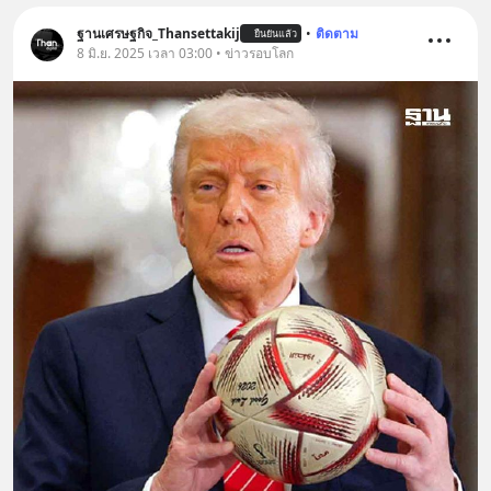
ฐานเศรษฐกิจ_Thansettakij
•
ติดตาม
ยืนยันแล้ว
8 มิ.ย. 2025 เวลา 03:00 • ข่าวรอบโลก