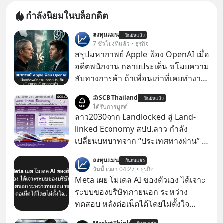
กำลังนิยมในบล็อกดิต
ลงทุนแมน
ยืนยันแล้ว
7 ชั่วโมงที่แล้ว • ธุรกิจ
สรุปมหากาพย์ Apple ฟ้อง OpenAI เมื่อ
อดีตพนักงาน กลายประเด็น ขโมยความ
ลับทางการค้า ถ้าเพื่อนเก่าที่เคยทำงาน
ด้วยกัน ทักมาขอให้เราช่วยหาไฟล์งาน
SCB Thailand
ยืนยันแล้ว
เก่าที่เขาเคยทำไว้ ตอนยังอยู่บริษัท
ได้รับการบูสต์
เดียวกัน
ลาว2030จาก Landlocked สู่ Land-
linked Economy สปป.ลาว กำลัง
เปลี่ยนบทบาทจาก “ประเทศทางผ่าน” สู่
“ศูนย์กลางเศรษฐกิจและโลจิสติกส์”
ลงทุนแมน
ยืนยันแล้ว
ของอนุภูมิภาคลุ่มแม่น้ำโขง
วันนี้ เวลา 04:27 • ธุรกิจ
Meta เผย โมเดล AI ของตัวเอง ได้เจาะ
ระบบของบริษัทภายนอก ระหว่าง
ทดสอบ หลังต่อเน็ตได้โดยไม่ตั้งใจ
Meta Platforms Inc. เปิดเผยว่า หนึ่ง
MarketThink