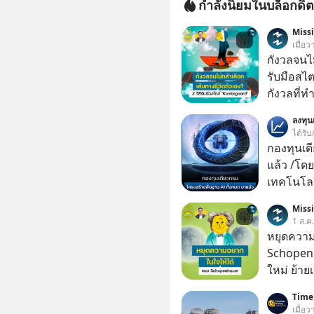
กำลังนิยมในบล็อกดิต
Miss
เมื่อ
กังวลจนไม
รับมือสไ
กังวลที่ทำ
เรื่องเล็ก
ลงทุ
เกิดจากกา
ได้รับ
มากมาย ซึ
กองทุนเด
ต่างได้ชั
แล้ว /โดย
ใจมากแค่ไหน แต่อิสรภาพ อำนา
เทคโนโลย
สิทธิเลือ
เคลื่อนห
Miss
จะรับมือ
ชีวิตของผ
1 ส.ค
แคสต์ 5M EP. นี้ #goodtim
หยุดความ
#missio
Schopenh
ใหม่ ย้าย
เคยสงสัย
Timel
ความสุขนั้นกล
เมื่อ