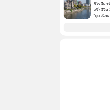
ฐานของมน
ฮิโรชิมาว
ปรัชญาชาว
ครึ่งชีวิ
ก่อน แล้
“ยูเรเนีย
ความสุขที
อันตรายไป
สต์ 5M EP. นี้ #goodtime #5min
หลักที่ทำ
#missio
ทิ้งระเบิด