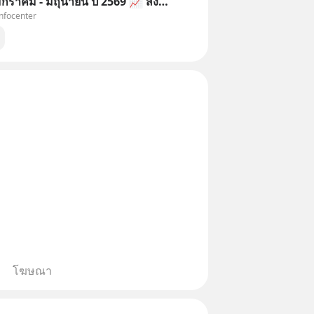
กราคม - มิถุนายน ปี 2569 📈 ส่ง
Infocenter
และเครื่องประดับไทยครึ่งปีแรก
เนื่อง 20.74% มูลค่ากว่า 16.9 พัน
ญสหรัฐ
โฆษณา