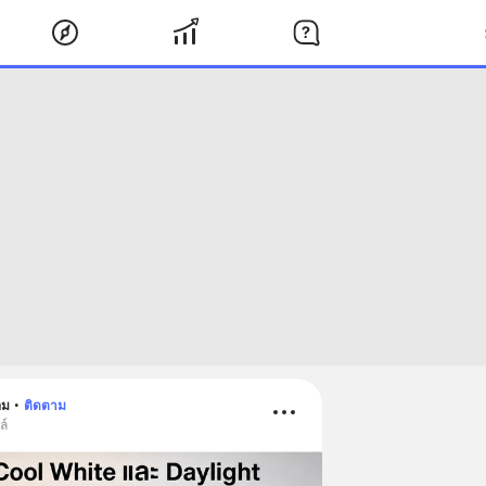
อม
•
ติดตาม
ล์