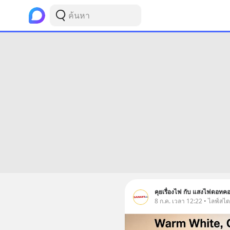
คุยเรื่องไฟ กับ แสงไฟดอทค
8 ก.ค. เวลา 12:22 • ไลฟ์สไต