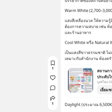
บรรยากาศของสถานที่อย่า
Warm White (2,700–3,00
แสงสีเหลืองนวล ให้ความรู้สึ
ต้องการความสบาย เช่น ห้อ
และร้านอาหาร
Cool White หรือ Natural
เป็นแสงสีขาวธรรมชาติ ไม
เหมาะกับสำนักงาน ห้องครัว 
1
สถานการ
ประดับไ
บูสต์โดย G
2569 📈
ไทยครึ่ง
เยี่ยม
มูลค่ากว
1
Daylight (ประมาณ 6,500K