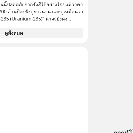
ุษย์ที่ Arthur Schopenhauer นัก
ันนี้ปลอดภัยจากรังสีได้อย่างไร? แม้ว่าค่า
เยอรมันเคยอธิบายไว้เมื่อ 200 กว่าปี
ต 700 ล้านปีจะฟังดูยาวนาน และดูเหมือนว่า
วเราจะหยุดวงจรความอยากในใจเพื่อ
ม-235 (Uranium-235)” น่าจะยังคง
่ยั่งยืนได้อย่างไร? ติดตามได้ในพอดแค
อีกยาวนานมาก แต่อันที่จริง นี่คือสาเหตุ
utespodcast
ให้ยูเรเนียมไม่ใช่ภัยคุกคามหลักหลังการ
ดูทั้งหมด
ntothemoonpodcast
ที่ฮิโรชิมา