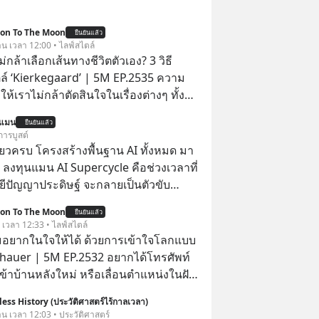
ion To The Moon
ยืนยันแล้ว
วาน เวลา 12:00 • ไลฟ์สไตล์
่กล้าเลือกเส้นทางชีวิตตัวเอง? 3 วิธี
ตล์ ‘Kierkegaard’ | 5M EP.2535 ความ
ให้เราไม่กล้าตัดสินใจในเรื่องต่างๆ ทั้ง
 เรื่องใหญ่ หรือแม้แต่เรื่องสำคัญของชีวิต
นแมน
ยืนยันแล้ว
รที่เรามี ‘อิสรภาพ’ และมีทางเลือก
การบูสต์
่งเมื่อเทียบกับสัตว์แล้วก็จะเห็นความแตก
ียวครบ โครงสร้างพื้นฐาน AI ทั้งหมด มา
ดว่าเรามี ‘อำนาจ’ ในการเลือกและตัดสิน
 ลงทุนแมน AI Supercycle คือช่วงเวลาที่
จ หรือการได้มี
ีปัญญาประดิษฐ์ จะกลายเป็นตัวขับ
กนี้กลับสร้างความกังวลให้กับเรา แล้วเรา
ลัก ของการเติบโตทางเศรษฐกิจ และวิถี
ion To The Moon
กับความกังวลนี้อย่างไร? ติดตามได้ในพอด
ยืนยันแล้ว
ู้คนอย่างยาวนานต่อจากนี้
. เวลา 12:33 • ไลฟ์สไตล์
e #5minutespodcast
อยากในใจให้ได้ ด้วยการเข้าใจโลกแบบ
ntothemoonpodcast
auer | 5M EP.2532 อยากได้โทรศัพท์
เข้าบ้านหลังใหม่ หรือเลื่อนตำแหน่งในฝัน
ไหมว่าทำไมพอได้ของที่อยากได้มาแล้ว
ess History (ประวัติศาสตร์ไร้กาลเวลา)
ับอยู่กับเราได้ไม่นาน? นี่คือกลไกพื้น
วาน เวลา 12:03 • ประวัติศาสตร์