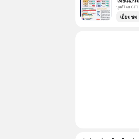
ไทยเดือนม
บูสต์โดย GIT
ออกอัญมณี
2569 โตต่อ
เยี่ยมชม
ล้านเหรีย