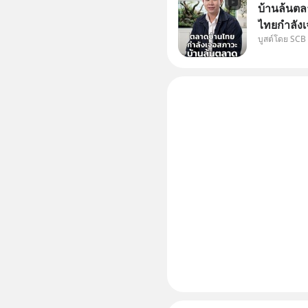
บ้านล้นตล
ไทยกำลังเ
บูสต์โดย SCB
ปัญหานี้อา
#SCBEIC #
ไทย #EICAr
คลิปท