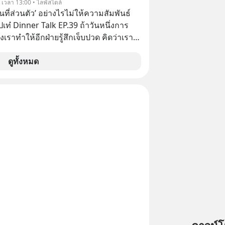
. เวลา 13:00 • ไลฟ์สไตล์
ื้นที่ส่วนตัว’ อย่างไรไม่ให้ความสัมพันธ์
ปเท๋ Dinner Talk EP.39 ถ้าวันหนึ่งการ
เราทำให้อีกฝ่ายรู้สึกเจ็บปวด คิดว่าเรา
ใส่และมองว่าเราเห็นแก่ตัวทั้งที่เราเองก็
เสธใครอย่างนี้มาก่อน แต่พอตั้งใจจะ
ดูทั้งหมด
ขต’ เพื่อตัวเองดูสักครั้ง กลับทำให้เกิด
ามสัมพันธ์เสียอย่างนั้น โดยรายการ
nner Talk ในวันนี้โฮสต์ทั้ง 2 ท่าน แทป-
ุตสาหะ และ เอ๋ นิ้วกลม-สราวุธ เฮ้ง
ะพาทุกคนไปสำรวจวิธีสร้างขอบเขตเพื่อ
องตัวเองและรักษาความสัมพันธ์ของคน
อมกัน #boundary
elopment #แอปเท๋dinnertalk
ntothemoonpodcast