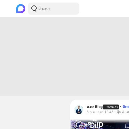
ด.ดล Blog
•
ติด
ยืนยันแล้ว
8 ก.ค. เวลา 13:45 • หุ้น & เ