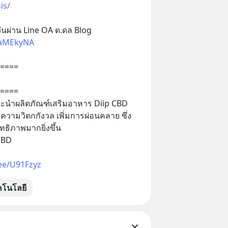
is/
ันผ่าน Line OA ด.ดล Blog
e/aMEkyNA
==== 
====
ะนำผลิตภัณฑ์เสริมอาหาร Diip CBD 
วามวิตกกังวล เพิ่มการผ่อนคลาย ซึ่ง
ธิภาพมากยิ่งขึ้น 
 CBD
.ee/U91Fzyz
คโนโลยี