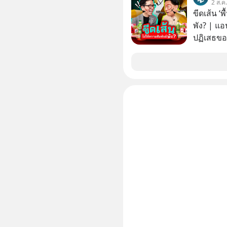
2 ส.ค
ขีดเส้น ‘พ
พัง? | แอ
ปฏิเสธของ
ตั้งกำแพง
ไม่เคยปฏิ
‘สร้างขอบเ
รอยร้าวในคว
แอปเท๋ Di
รวิศ หาญอ
สวัสดิ์ จ
รักษาใจข
รอบข้างไปพร้
#selfdev
#missio