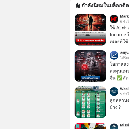
กำลังนิยมในบล็อกดิต
Mark
6 ชั่ว
ใช้ AI ท
Income ใน
เพลงที่ใช้
ใครรู้ตัว
ลงทุ
ตอนนี้มีย
ได้รับ
โอกาสลงทุ
ลงทุนแมน
จีน ✅คัดเ
เจ้าของผู
Weal
ความจำ โ
5 ชั่ว
ภาษี Cap
ลูกหลานตร
ประเทศไ
บ้าง ?
Miss