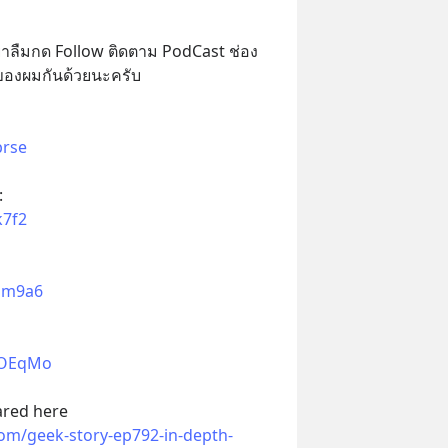
ย่าลืมกด Follow ติดตาม PodCast ช่อง 
ของผมกันด้วยนะครับ
brse
:
k7f2
5mm9a6
IOOEqMo
The original article appeared here 
om/geek-story-ep792-in-depth-