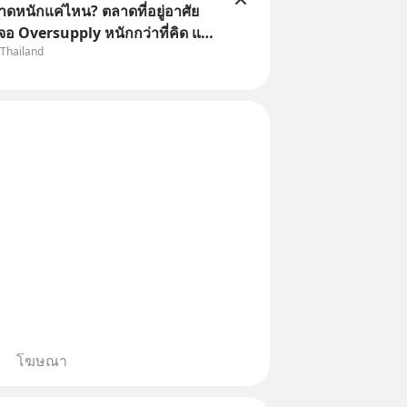
าดหนักแค่ไหน? ตลาดที่อยู่อาศัย
จอ Oversupply หนักกว่าที่คิด และ
 Thailand
จไม่ได้จบแค่เรื่องเศรษฐกิจ
อสังหา #บ้านล้นตลาด #เศรษฐกิจ
ound #SCBThailand สามารถดู
โฆษณา