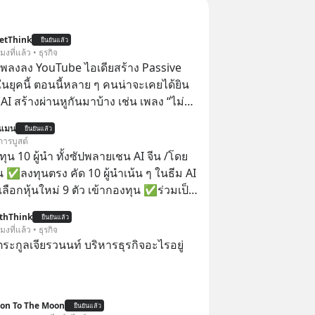
etThink
ยืนยันแล้ว
โมงที่แล้ว • ธุรกิจ
ำเพลงลง YouTube ไอเดียสร้าง Passive
ยุคนี้ ตอนนี้หลาย ๆ คนน่าจะเคยได้ยิน
 AI สร้างผ่านหูกันมาบ้าง เช่น เพลง “ไม่มี
เรา” จากช่องชื่อว่า UNHEARD MUSIC ที่
นแมน
ยืนยันแล้ว
อดรับชมกว่า 26 ล้านครั้งแล้ว
การบูสต์
น 10 ผู้นำ ทั้งซัปพลายเชน AI จีน /โดย
 ✅ลงทุนตรง คัด 10 ผู้นำเน้น ๆ ในธีม AI
ลือกหุ้นใหม่ 9 ตัว เข้ากองทุน ✅ร่วมเป็น
้นำ AI จีน ตั้งแต่โรงงานผลิตชิป หน่วย
thThink
ยืนยันแล้ว
มเดล AI ยันหุ่นยนต์ ✅ได้การรับยกเว้น
โมงที่แล้ว • ธุรกิจ
ital Gain ตามกฎหมายภาษีของ
ะกูลเจียรวนนท์ บริหารธุรกิจอะไรอยู่
ทย
ion To The Moon
ยืนยันแล้ว