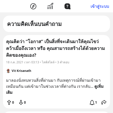
เข้าสู่ระบบ
ความคิดเห็นบนคำถาม
คุณคิดว่า “โอกาส” เป็นสิ่งที่จะเดินมาให้คุณไขว่
คว้าเมื่อถึงเวลา หรือ คุณสามารถสร้างได้ด้วยความ
คิดของคุณเอง?
18 ก.ค. 2021 เวลา 03:13 • ไลฟ์สไตล์ • 3 คำตอบ
Vit Krisanath
มาลองนั่งทบทวนสิ่งที่ผ่านมา กับเหตุการณ์ที่ผ่านเข้ามา
เหมือนกัน แต่เข้ามาในช่วงเวลาที่ต่างกัน เรากลับ
... 
ดูเพิ่ม
เติม
0
0
1