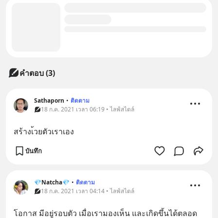
คำตอบ (3)
Sathaporn
•
ติดตาม
18 ก.ค. 2021 เวลา 06:19 • ไลฟ์สไตล์
สร้างเ้วยตัวเราเอง
บันทึก
💎Natcha💎
•
ติดตาม
18 ก.ค. 2021 เวลา 04:14 • ไลฟ์สไตล์
โอกาส มีอยู่รอบตัว เมื่อเรามองเห็น และเกิดขึ้นได้ตลอด