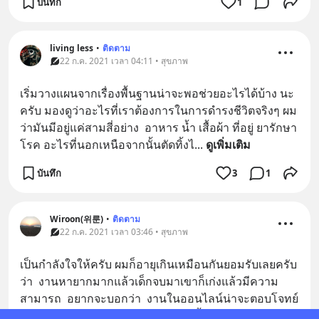
บันทึก
1
living less
•
ติดตาม
22 ก.ค. 2021 เวลา 04:11 • สุขภาพ
เริ่มวางแผนจากเรื่องพื้นฐานน่าจะพอช่วยอะไรได้บ้าง นะ
ครับ มองดูว่าอะไรที่เราต้องการในการดำรงชีวิตจริงๆ ผม
ว่ามันมีอยู่แค่สามสี่อย่าง  อาหาร น้ำ เสื้อผ้า ที่อยู่ ยารักษา
โรค อะไรที่นอกเหนือจากนั้นตัดทิ้งไ
... 
ดูเพิ่มเติม
บันทึก
3
1
Wiroon(위룬)
•
ติดตาม
22 ก.ค. 2021 เวลา 03:46 • สุขภาพ
เป็นกำลังใจให้ครับ ผมก็อายุเกินเหมือนกันยอมรับเลยครับ
ว่า  งานหายากมากแล้วเด็กจบมาเขาก็เก่งแล้วมีความ
สามารถ  อยากจะบอกว่า  งานในออนไลน์น่าจะตอบโจทย์
กับเรามากกว่า  มีเพือนเปิดร้านขายเสื้อผ้า  โควิทมาจบเ
... 