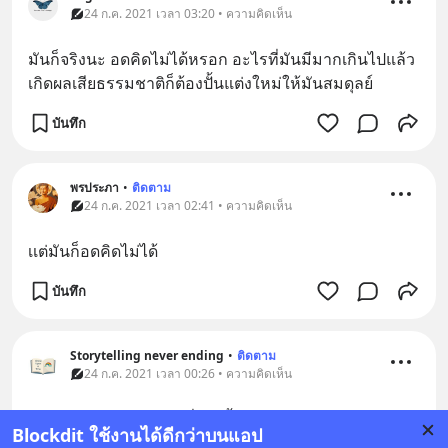
24 ก.ค. 2021 เวลา 03:20 • ความคิดเห็น
มันก็จริงนะ อดคิดไม่ได้หรอก อะไรที่มันมีมากเกินไปแล้ว
เกิดผลเสียธรรมชาติก็ต้องปั้นแต่งใหม่ให้มันสมดุลย์
บันทึก
พรประภา
•
ติดตาม
24 ก.ค. 2021 เวลา 02:41 • ความคิดเห็น
เเต่มันก็อดคิดไม่ได้
บันทึก
Storytelling never ending
•
ติดตาม
24 ก.ค. 2021 เวลา 00:26 • ความคิดเห็น
โรคระบาดและภัยพิบัติที่เกิดขึ้นคิดว่ามันไม่มีจุดประสงค์
Blockdit ใช้งานได้ดีกว่าบนแอป
ใดจุดประสงค์หนึ่งหรอกครับ