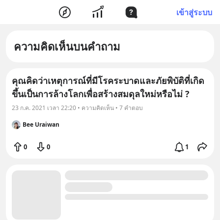
เข้าสู่ระบบ
ความคิดเห็นบนคำถาม
คุณคิดว่าเหตุการณ์ที่มีโรคระบาดและภัยพิบัติที่เกิด
ขึ้นเป็นการล้างโลกเพื่อสร้างสมดุลใหม่หรือไม่ ?
23 ก.ค. 2021 เวลา 22:20 • ความคิดเห็น • 7 คำตอบ
Bee Uraiwan
0
0
1