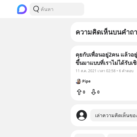
ความคิดเห็นบนคำถ
คุยกับเพื่อนอยู่2คน แล้วอ
ขึ้นมาแบบที่เราไม่ได้รับ
11 ส.ค. 2021 เวลา 02:58 • 6 คำตอบ
Pipe
0
0
เล่าความคิดเห็นขอ