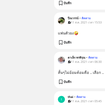
บันทึก
ปีณวรรน์
•
ติดตาม
11 ส.ค. 2021 เวลา 15:53
แฟนตัวยง🤪
บันทึก
ตาเล็ก พรพิรุณ
•
ติดตาม
11 ส.ค. 2021 เวลา 06:30
สั้นๆไม่อ้อมค้อมคือ .. เสือก .. 
บันทึก
thai
•
ติดตาม
t
11 ส.ค. 2021 เวลา 05:45