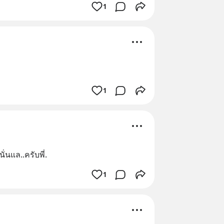
1
1
นั่นแล..ครับพี่.
1