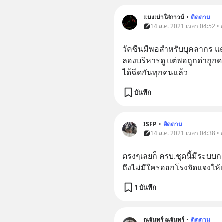
แมงเม่าใส่กาวน์
•
ติดตาม
14 ส.ค. 2021 เวลา 04:52 •
วัคซีนมีพอสำหรับบุคลากร แต่
ลองบริหารดู แต่พอถูกด่าถูก
ได้ฉีดกันทุกคนแล้ว
บันทึก
ISFP
•
ติดตาม
14 ส.ค. 2021 เวลา 04:38 •
ตรงๆ​เลยก็​ ครบ.ชุดนี้มีระบบก
ถึงไม่มีใครออกโรงจัดแจงให้เรีย
1 บันทึก
ณจันทร์ ณจันทร์
•
ติดตาม