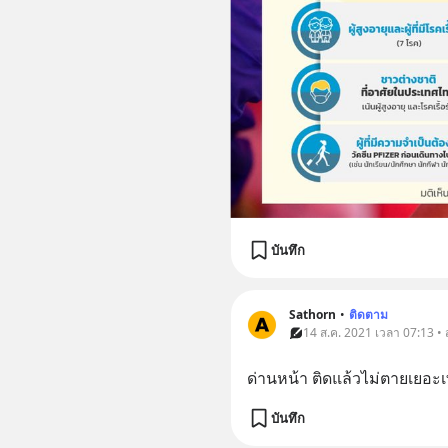
บันทึก
Sathorn
•
ติดตาม
14 ส.ค. 2021 เวลา 07:13 •
ด่านหน้า ติดแล้วไม่ตายเยอะเท่
บันทึก