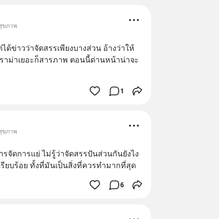
 สุขภาพ
ได้ข่าวว่าจัดสรรเพียงบางส่วน อ้างว่าให้
ดราม่าเยอะก็สารภาพ ตอนนี้ด่านหน้าน่าจะ
1
 สุขภาพ
ารจัดการแย่ ไม่รู้ว่าจัดสรรปันส่วนกันยังไง
บร้อย​ ทั้งที่มันเป็นสิ่งที่ควรทำมากที่สุด
6