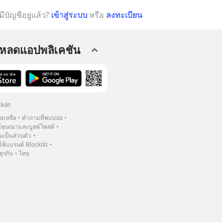
มีบัญชีอยู่แล้ว?
เข้าสู่ระบบ
หรือ
ลงทะเบียน
โหลดแอปพลิเคชัน
kdit
วยเหลือ
คำถามที่พบบ่อย
ฆษณาและบูสต์โพสต์
เป็นส่วนตัว
้แบรนด์ Blockdit
ธุรกิจ
ไทย