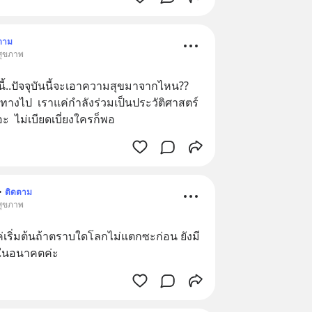
ตาม
 สุขภาพ
ี้..ปัจจุบันนี้จะเอาความสุขมาจากไหน?? 
นทางไป  เราแค่กำลังร่วมเป็นประวัติศาสตร์
เถอะ  ไม่เบียดเบี่ยงใครก็พอ
•
ติดตาม
 สุขภาพ
่เริ่มต้นถ้าตราบใดโลกไม่แตกซะก่อน ยังมี
อะในอนาคตค่ะ