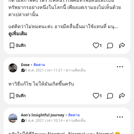
ก็ตามสภาพค่ะ เพราะคลื่นไวไฟคือทรัพย์สินและเป็น
ทรัพยากรอย่างหนึ่งในโลกนี้ เพียงแต่เรามองไม่เห็นด้วย
ตาเปล่าเท่านั้น
แต่คิดว่าไม่หมดนะค่ะ อาจมีคลื่นอื่นมาใช้แทนที่ มนุ
... 
ดูเพิ่มเติม
บันทึก
1
Dose
•
ติดตาม
5 ต.ค. 2021 เวลา 11:21 • ความคิดเห็น
หาวิธีแก้ไข ไม่ให้มันเกิดขึ้นครับ
บันทึก
1
Aon's Insightful Journey
•
ติดตาม
5 ต.ค. 2021 เวลา 10:14 • ความคิดเห็น