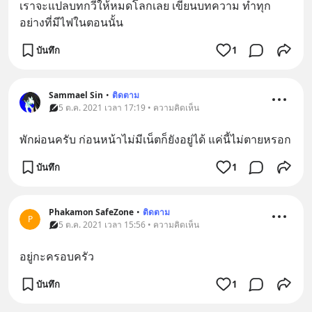
เราจะแปลบทกวีให้หมดโลกเลย เขียนบทความ ทำทุก
อย่างที่มีไฟในตอนนั้น
บันทึก
1
Sammael Sin
•
ติดตาม
5 ต.ค. 2021 เวลา 17:19 • ความคิดเห็น
พักผ่อนครับ ก่อนหน้าไม่มีเน็ตก็ยังอยู่ได้ แค่นี้ไม่ตายหรอก
บันทึก
1
Phakamon SafeZone
•
ติดตาม
P
5 ต.ค. 2021 เวลา 15:56 • ความคิดเห็น
อยู่กะครอบครัว
บันทึก
1