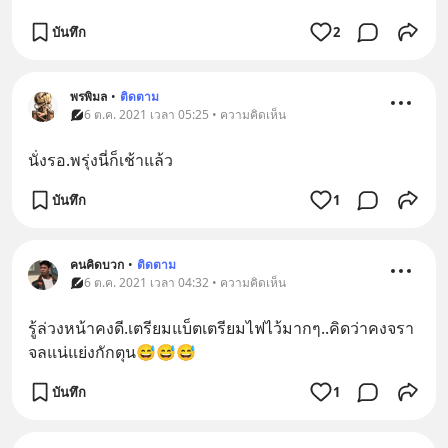
บันทึก
2
พรพิมล
•
ติดตาม
6 ต.ค. 2021 เวลา 05:25 • ความคิดเห็น
นั่งรอ.พรุ่งนี่ก็เช้าแล้ว
บันทึก
1
คนคิดบวก
•
ติดตาม
6 ต.ค. 2021 เวลา 04:32 • ความคิดเห็น
รู้ล่วงหน้าคงดี.เตรียมแบ็ตเตรียมไฟไว้มากๆ..คิดว่าคงจรา
จลแน่แย่งกักตุน😅😅😅
บันทึก
1