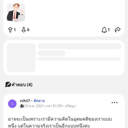
1
0
1
คำตอบ (4)
cchii7
•
ติดตาม
c
29 ต.ค. 2021 เวลา 01:59 • ปรัชญา
อาจจะเป็นเพราะเรามีความคิดในอุดมคติของเราแบบ
หนึ่ง แต่ในความจริงเราเป็นอีกแบบหนึ่งค่ะ