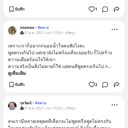
บันทึก
1
imemee
•
ติดตาม
27 ต.ค. 2021 เวลา 17:03 • ปรัชญา
เพราะเราก็อยากถนอมน้ำใจคนฟังไงคะ 
พูดตรงเกินไป แต่เขายังไม่พร้อมที่จะยอมรับ ก็ไปสร้าง
ความเดือดร้อนใจให้เขา
ความจริงเป็นสิ่งไม่ตายก็ใช่ แต่คนที่พูดตรงเกินไป ก
... 
ดูเพิ่มเติม
บันทึก
2
กุลวัฒน์
•
ติดตาม
27 ต.ค. 2021 เวลา 15:53 • ปรัชญา
คนเรามีหลายเหตุผลที่เลือกจะไม่พูดหรือพูดไม่ตรงกับ