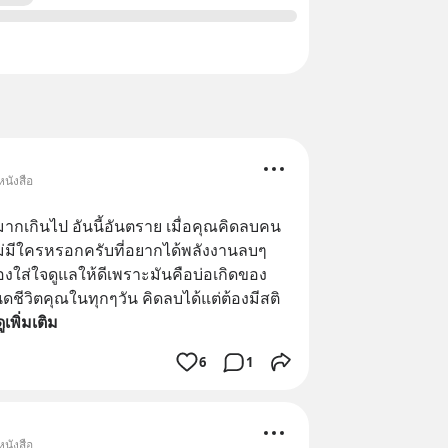
หนังสือ
บมากเกินไป อันนี้อันตราย เมื่อคุณคิดลบคน
ม่มีใครหรอกครับที่อยากได้พลังงานลบๆ
องใส่ใจดูแลให้ดีเพราะมันคือบ่อเกิดของ
ีวิตคุณในทุกๆวัน คิดลบได้แต่ต้องมีสติ
ดูเพิ่มเติม
6
1
หนังสือ