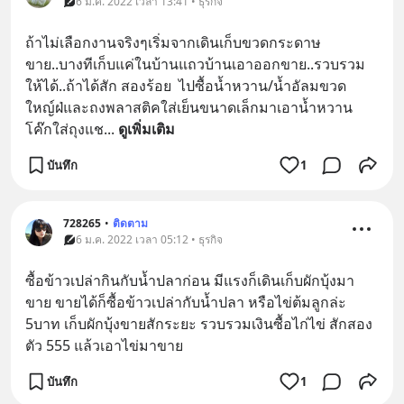
6 ม.ค. 2022 เวลา 13:41 • ธุรกิจ
ถ้าไม่เลือกงานจริงๆเริ่มจากเดินเก็บขวดกระดาษ
ขาย..บางทีเก็บแค่ในบ้านแถวบ้านเอาออกขาย..รวบรวม
ให้ได้..ถ้าได้สัก สองร้อย  ไปซื้อน้ำหวาน/น้ำอัลมขวด
ใหญ์ฝ่และถงพลาสติคใส่เย็นขนาดเล็กมาเอาน้ำหวาน 
โค๊กใส่ถุงแช
... 
ดูเพิ่มเติม
บันทึก
1
728265
•
ติดตาม
6 ม.ค. 2022 เวลา 05:12 • ธุรกิจ
ซื้อข้าวเปล่ากินกับน้ำปลาก่อน มีแรงก็เดินเก็บผักบุ้งมา
ขาย ขายได้ก็ซื้อข้าวเปล่ากับน้ำปลา หรือไข่ต้มลูกล่ะ 
5บาท เก็บผักบุ้งขายสักระยะ รวบรวมเงินซื้อไก่ไข่ สักสอง
ตัว 555 แล้วเอาไข่มาขาย
บันทึก
1