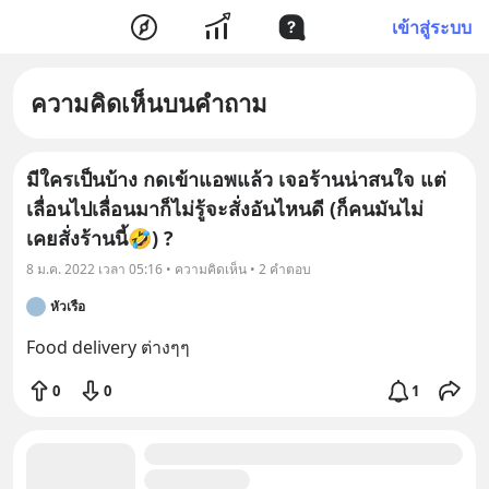
เข้าสู่ระบบ
ความคิดเห็นบนคำถาม
มีใครเป็นบ้าง กดเข้าแอพแล้ว เจอร้านน่าสนใจ แต่
เลื่อนไปเลื่อนมาก็ไม่รู้จะสั่งอันไหนดี (ก็คนมันไม่
เคยสั่งร้านนี้🤣) ?
8 ม.ค. 2022 เวลา 05:16 • ความคิดเห็น • 2 คำตอบ
หัวเรือ
Food delivery ต่างๆๆ
0
0
1