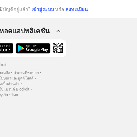
มีบัญชีอยู่แล้ว?
เข้าสู่ระบบ
หรือ
ลงทะเบียน
โหลดแอปพลิเคชัน
kdit
วยเหลือ
คำถามที่พบบ่อย
ฆษณาและบูสต์โพสต์
เป็นส่วนตัว
้แบรนด์ Blockdit
ธุรกิจ
ไทย