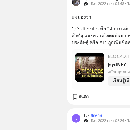
1 มี.ค. 2022 เวลา 04:48 • ไ
ผมมองว่า
1) Soft skills: คือ “ทักษะแห่
สำคัญและความโดดเด่นมากขึ้
ประดิษฐ์ หรือ AI “ ถูกเพิ่ม
BLOCKDI
เรียนรู้เพ
บันทึก
tt
•
ติดตาม
t
1 มี.ค. 2022 เวลา 02:24 • ไ