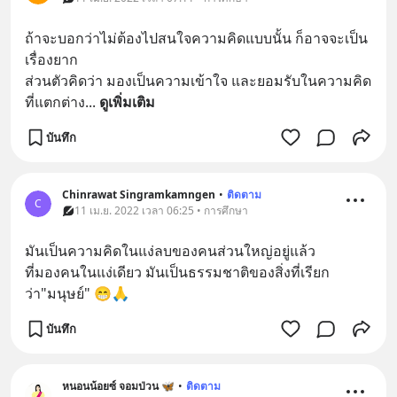
ถ้าจะบอกว่าไม่ต้องไปสนใจความคิดแบบนั้น ก็อาจจะเป็น
เรื่องยาก
ส่วนตัวคิดว่า มองเป็นความเข้าใจ และยอมรับในความคิด
ที่แตกต่าง
... 
ดูเพิ่มเติม
บันทึก
Chinrawat Singramkamngen
•
ติดตาม
C
11 เม.ย. 2022 เวลา 06:25 • การศึกษา
มันเป็​น​ความคิดในแง่ลบของคนส่วนใหญ่อยู่แล้ว
ที่มองคนในแง่เดียว​ มันเป็นธรรมชาติของสิ่งที่เรียก
ว่า"มนุษย์" 😁🙏
บันทึก
หนอนน้อยซ์ จอมป่วน 🦋
•
ติดตาม