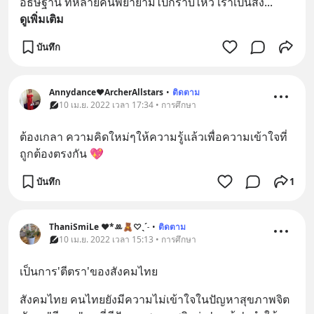
อธิษฐาน ที่หลายคนพยายามไปกราบไหว้ เราเป็นสิ่ง
... 
ดูเพิ่มเติม
บันทึก
Annydance❤️ArcherAllstars
•
ติดตาม
10 เม.ย. 2022 เวลา 17:34 • การศึกษา
ต้องเกลา ความคิดใหม่ๆให้ความรู้แล้วเพื่อความเข้าใจที่
ถูกต้องตรงกัน 💖
บันทึก
1
ThaniSmiLe ❤️*ꔛ🧸♡ˎˊ˗
•
ติดตาม
10 เม.ย. 2022 เวลา 15:13 • การศึกษา
เป็นการ'ตีตรา'ของสังคมไทย
สังคมไทย คนไทยยังมีความไม่เข้าใจในปัญหาสุขภาพจิต 