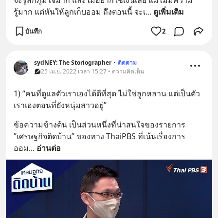
จะรู้สึกภูมิใจมาก และไม่อยากใช้เงินเลย แม่ไม่มีความ
รู้มาก แต่หันให้ลูกเก็บออม ถึงตอนนี้ จะเ
... 
ดูเพิ่มเติม
บันทึก
2
sydNEY: The Storiographer
•
ติดตาม
25 เม.ย. 2022 เวลา 15:27 • ความคิดเห็น
1) “คนที่ดูแลตัวเราเองได้ดีที่สุด ไม่ใช่ลูกหลาน แต่เป็นตัว
เราเองตอนที่ยังหนุ่มสาวอยู่”
ข้อความข้างต้น เป็นส่วนหนึ่งที่น่าสนใจของรายการ 
”เศรษฐกิจติดบ้าน” ของทาง ThaiPBS ที่เน้นเรื่องการ
ออม
... 
อ่านต่อ