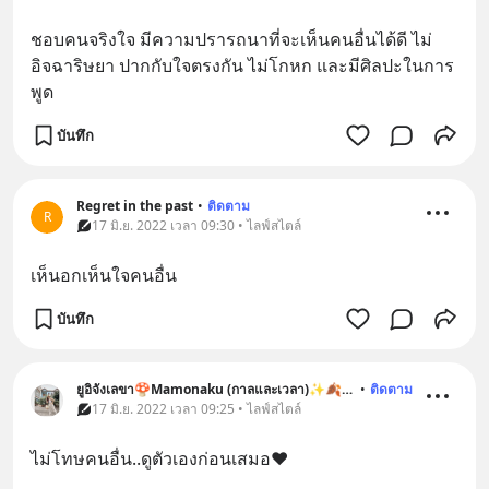
ชอบคนจริงใจ มีความปรารถนาที่จะเห็นคนอื่นได้ดี ไม่
อิจฉาริษยา ปากกับใจตรงกัน ไม่โกหก และมีศิลปะในการ
พูด
บันทึก
Regret in the past
•
ติดตาม
R
17 มิ.ย. 2022 เวลา 09:30 • ไลฟ์สไตล์
เห็นอกเห็นใจคนอื่น
บันทึก
ยูอิจังเลขา🍄Mamonaku (กาลและเวลา)✨🍂🍃🐞🐶
•
ติดตาม
17 มิ.ย. 2022 เวลา 09:25 • ไลฟ์สไตล์
ไม่โทษคนอื่น..ดูตัวเองก่อนเสมอ❤️