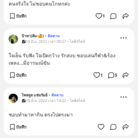
คนจริงใจ ไม่ชอบคนโกหกค่ะ
บันทึก
1
ป้าพา(ส้ม-🍊)
•
ติดตาม
19 มิ.ย. 2022 เวลา 00:27 • ไลฟ์สไตล์
ใจเย็น รับฟัง ใจเปิดกว้าง รักสงบ ชอบเล่นกีฬา&ร้อง
เพลง…มีอารมณ์ขัน
บันทึก
1
5
ไพลทูล แช่มรัมย์
•
ติดตาม
18 มิ.ย. 2022 เวลา 14:22 • ไลฟ์สไตล์
ชอบทำมาหากิน ตรงไปตรงมา
บันทึก