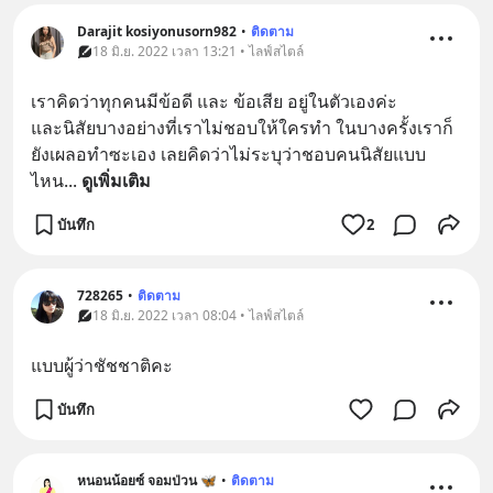
Darajit kosiyonusorn982
•
ติดตาม
18 มิ.ย. 2022 เวลา 13:21 • ไลฟ์สไตล์
เราคิดว่าทุกคนมีข้อดี และ ข้อเสีย อยู่ในตัวเองค่ะ 
และนิสัยบางอย่างที่เราไม่ชอบให้ใครทำ ในบางครั้งเราก็
ยังเผลอทำซะเอง เลยคิดว่าไม่ระบุว่าชอบคนนิสัยแบบ
ไหน
... 
ดูเพิ่มเติม
บันทึก
2
728265
•
ติดตาม
18 มิ.ย. 2022 เวลา 08:04 • ไลฟ์สไตล์
แบบผู้ว่าชัชชาติคะ
บันทึก
หนอนน้อยซ์ จอมป่วน 🦋
•
ติดตาม