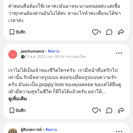
คำตอบคือต้องใช้เวลาค่ะมันอาจจะนานหน่อยค่ะแต่เชื่อ
ว่าทุกคนต้องผ่านมันไแได้ค่ะ หาอะไรทำค่ะเพื่อจะได้ฆ่า
เวลาค่ะ
บันทึก
1
jaochumania
•
ติดตาม
j
13 ส.ค. 2022 เวลา 09:16 • ข่าวรอบโลก
เราไม่ได้เป็นเจ้าของชีวิตใครครับ  เรามีหน้าที่แค่รักไป
เท่านั้น รักมีหลายรูปแบบ ค่อยๆเปลี่ยนรูปแบบความรัก
ครับ มันจะเป็น poppy love ของคุณตลอด ขอแค่ได้ยืนดู
เค้ามีความสุขในชีวิต ก็ดีใจได้แล้วครับ อย่าให้
... 
ดูเพิ่มเติม
บันทึก
1
ผู้สังเกตการณ์
•
ติดตาม