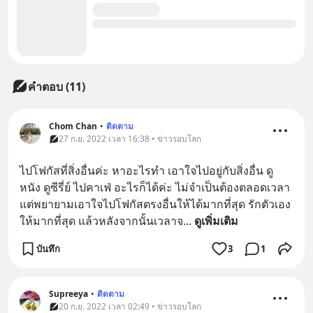
คำตอบ (11)
Chom Chan
•
ติดตาม
27 ก.ย. 2022 เวลา 16:38 • ข่าวรอบโลก
ไปโฟกัสที่สิ่งอื่นค่ะ หาอะไรทำ เอาใจไปอยู่กับสิ่งอื่น ดู
หนัง ดูซีรี่ย์ ไปคาเฟ่ อะไรก็ได้ค่ะ ไม่จำเป็นต้องตลอดเวลา 
แต่พยายามเอาใจไปโฟกัสตรงอื่นให้ได้มากที่สุด รักตัวเอง
ให้มากที่สุด แล้วหลังจากนั้นเวลาจ
... 
ดูเพิ่มเติม
บันทึก
3
1
Supreeya
•
ติดตาม
20 ก.ย. 2022 เวลา 02:49 • ข่าวรอบโลก