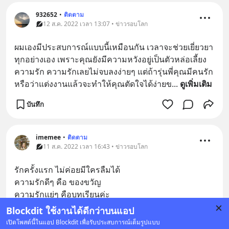
932652
•
ติดตาม
12 ส.ค. 2022 เวลา 13:07 • ข่าวรอบโลก
ผมเองมีประสบการณ์แบบนี้เหมือนกัน เวลาจะช่วยเยี่ยวยา
ทุกอย่างเอง เพราะคุณยังมีความหวังอยู่เป็นตัวหล่อเลี้ยง
ความรัก ความรักเลยไม่จบลงง่ายๆ แต่ถ้ารุ่นพี่คุณมีคนรัก
หรือว่าแต่งงานแล้วจะทำให้คุณตัดใจได้ง่ายข
... 
ดูเพิ่มเติม
บันทึก
imemee
•
ติดตาม
11 ส.ค. 2022 เวลา 16:43 • ข่าวรอบโลก
รักครั้งแรก ไม่ค่อยมีใครลืมได้ 
ความรักดีๆ คือ ของขวัญ 
ความรักแย่ๆ คือบทเรียนค่ะ
Blockdit ใช้งานได้ดีกว่าบนแอป
เพราะงั้นเราไม่จำเป็นต้องหาวิธีเพื่อลืม
... 
ดูเพิ่มเติม
เปิดโพสต์นี้ในแอป Blockdit เพื่อรับประสบการณ์เต็มรูปแบบ