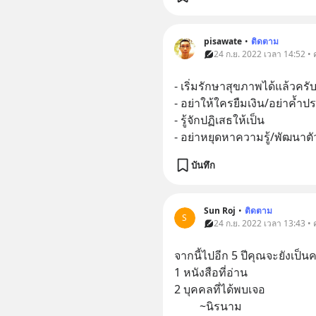
pisawate
•
ติดตาม
24 ก.ย. 2022 เวลา 14:52 •
- เริ่มรักษาสุขภาพได้แล้วครับ
- อย่าให้ใครยืมเงิน/อย่าค้ำป
- รู้จักปฏิเสธให้เป็น 
- อย่าหยุดหาความรู้/พัฒนาตั
บันทึก
Sun Roj
•
ติดตาม
S
24 ก.ย. 2022 เวลา 13:43 •
จากนี้ไปอีก 5 ปีคุณจะยังเป็น
1 หนังสือที่อ่าน
2 บุคคลที่ได้พบเจอ
         ~นิรนาม