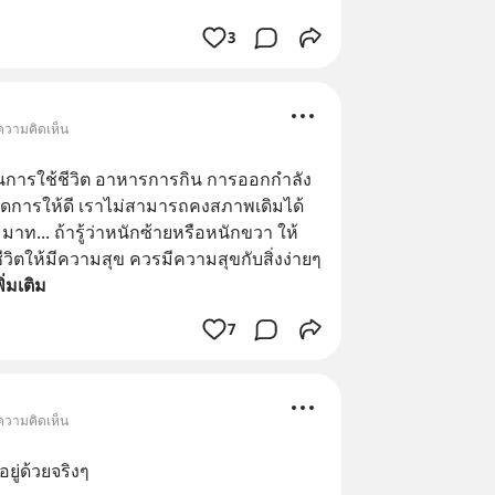
3
 ความคิดเห็น
การใช้ชีวิต อาหารการกิน การออกกำลัง
ัดการให้ดี เราไม่สามารถคงสภาพเดิมได้
ท... ถ้ารู้ว่าหนักซ้ายหรือหนักขวา ให้
ีวิตให้มีความสุข ควรมีความสุขกับสิ่งง่ายๆ
พิ่มเติม
7
 ความคิดเห็น
ยู่ด้วยจริงๆ