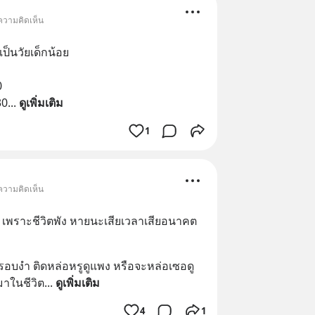
 ความคิดเห็น
ป็นวัยเด็กน้อย
 
30
... 
ดูเพิ่มเติม
1
 ความคิดเห็น
 เพราะชีวิตพัง หายนะเสียเวลาเสียอนาคต
อบงำ ติดหล่อหรูดูแพง หรือจะหล่อเซอดู
มาในชีวิต
... 
ดูเพิ่มเติม
4
1