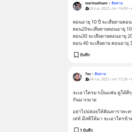
waritsatham
•
ติดตาม
24 ก.ย. 2022 เวลา 16:09 •
ตอนอายุ 10 ปี จะเสียดายตอนเ
ตอน20จะเสียดายตอนอายุ 10
ตอน30 จะเสียดายตอนอายุ 20
ตอน 40 จะเสียดาย ตอนอายุ 
บันทึก
Tos
•
ติดตาม
24 ก.ย. 2022 เวลา 15:26 •
จะเอาใครมาเป็นแฟน ดูให้ดีๆ
กันมากมาย
อย่าไปปล่อยให้ตัณหาราคะคร
เท่ห์ มีสติให้มา จะเอาใครข้า
1 บันทึก