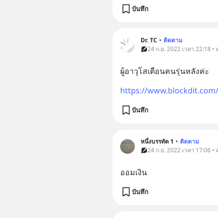
บันทึก
Dr. TC
•
ติดตาม
24 ก.ย. 2022 เวลา 22:18 •
ผู้อาวุโสเตือนคนรุ่นหลังค่ะ
https://www.blockdit.co
บันทึก
หนึ่งบรรทัด 1
•
ติดตาม
24 ก.ย. 2022 เวลา 17:06 •
ออมเงิน
บันทึก