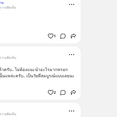
ตาม
 ความคิดเห็น
1
 ความคิดเห็น
​แล้ว​ครับ.. ไม่​ต้อง​แนะนำ​อะไร​มาก​หรอก​
้น​แห​ล่ะ​ครับ.. เป็น​วัย​ที่​สมบูรณ์​แบบ​เลย​นะ​
​
2
 ความคิดเห็น