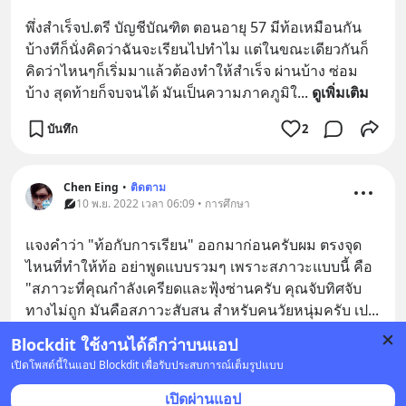
พึ่งสำเร็จป.ตรี บัญชีบัณฑิต ตอนอายุ 57 มีท้อเหมือนกัน 
บ้างทีก็นั่งคิดว่าฉันจะเรียนไปทำไม แต่ในขณะเดียวกันก็
คิดว่าไหนๆก็เริ่มมาแล้วต้องทำให้สำเร็จ ผ่านบ้าง ซ่อม
บ้าง สุดท้ายก็จบจนได้ มันเป็นความภาคภูมิใ
... 
ดูเพิ่มเติม
บันทึก
2
Chen Eing
•
ติดตาม
10 พ.ย. 2022 เวลา 06:09 • การศึกษา
แจงคำว่า "ท้อกับการเรียน" ออกมาก่อนครับผม ตรงจุด
ไหนที่ทำให้ท้อ อย่าพูดแบบรวมๆ เพราะสภาวะแบบนี้ คือ 
"สภาวะที่คุณกำลังเครียดและฟุ้งซ่านครับ คุณจับทิศจับ
ทางไม่ถูก มันคือสภาวะสับสน สำหรับคนวัยหนุ่มครับ เป
... 
ดูเพิ่มเติม
Blockdit ใช้งานได้ดีกว่าบนแอป
1
เปิดโพสต์นี้ในแอป Blockdit เพื่อรับประสบการณ์เต็มรูปแบบ
บันทึก
4
เปิดผ่านแอป