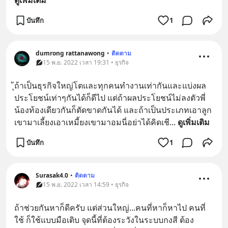
ดูเพิ่มเติม
บันทึก
1
dumrong rattanawong
•
ติดตาม
15 พ.ย. 2022 เวลา 19:31 • ธุรกิจ
ุ้ถ้าเป็นธุรกิจใหญ่โตและทุกคนทำงานเท่ากันและแบ่งผล
ประโยชน์เท่าๆกันได้ก็ดีไป แต่ถ้าผลประโยชน์ไม่ลงตัวพี่
น้องท้องเดียวกันก็ตัดขาดกันได้ และถ้าเป็นประเภทเอาลูก
เขามาเลี้ยงเอาเหมี้ยงเขามาอมนี่อย่าได้คิดเชี
... 
ดูเพิ่มเติม
บันทึก
1
Surasak4.0
•
ติดตาม
15 พ.ย. 2022 เวลา 14:59 • ธุรกิจ
ถ้าช่วยกันหาก็ดีครับ แต่ส่วนใหญ่...คนที่หาก็หาไป คนที่
ใช้ ก็ใช้แบบมือเติบ จุดนี้ที่ต้องระวังในระบบกงสี ต้อง