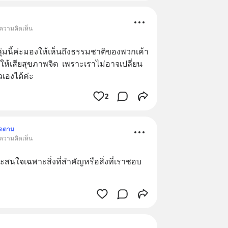
 ความคิดเห็น
ุ่มนี้ค่ะมองให้เห็นถึงธรรมชาติของพวกเค้า   
ทำให้เสียสุขภาพจิต  เพราะเราไม่อาจเปลี่ยน
วเองได้ค่ะ
2
ิดตาม
 ความคิดเห็น
ะสนใจเฉพาะสิ่งที่สำคัญหรือสิ่งที่เราชอบ