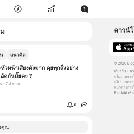
ดาวน์
าม
็น
แนวคิด
© 2026 Bloc
วหน้าเสียงดังมาก คุยทุกสิ่งอย่าง
เกี่ยวกับ
ช่
ัดกันมั๊ยคะ ?
นโยบายการโ
นโยบายความ
็น • 7 คำตอบ
แนวทางการใช
Blockdit เพื่อ
3
งคุณ