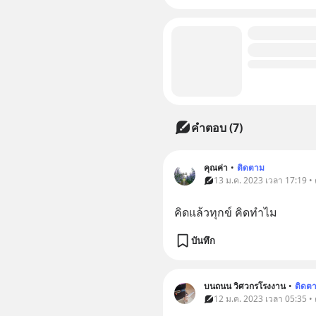
คำตอบ (7)
คุณค่า
•
ติดตาม
13 ม.ค. 2023 เวลา 17:19 •
คิดแล้วทุกข์ คิดทำไม
บันทึก
บนถนน วิศวกรโรงงาน
•
ติดต
12 ม.ค. 2023 เวลา 05:35 •