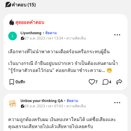
คำตอบ (15)
สุดยอดคำตอบ
Liyunhoong
•
ติดตาม
L
27 ม.ค. 2023 เวลา 13:34 • ความคิดเห็น
เลือกทางที่ไม่นำพาความเดือดร้อนหรือกระทบผู้อื่น
เว้นบางกรณี ถ้ายืนอยู่บนปากเหว จำเป็นต้องเล่นตามน้ำ 
"รู้รักษาตัวรอดไว้ก่อน" ค่อยกลับมาชำระความ... 😁
บันทึก
7
4
Unbox your thinking QA
•
ติดตาม
29 ม.ค. 2023 เวลา 07:03 • ความคิดเห็น
ความถูกต้องครับผม​ เงินทองหาใหม่ได้​ แต่ชื่อเสียงและ
คุณธรรมเสียหายไปแล้ว​เสียหายไปเลยครับ