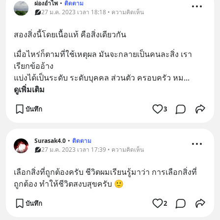
ผ่องอำไพ
•
ติดตาม
27 ม.ค. 2023 เวลา 18:18 • ความคิดเห็น
สองสิ่งนี้โดยเนื้อแท้ คือสิ่งเดียวกัน
เมื่อไหร่ก็ตามที่ใช้เหตุผล มันจะกลายเป็นคนละสิ่ง เรา
เรียกข้ออ้าง 
แบ่งได้เป็นระดับ ระดับบุคคล​ ส่วนตัว​ ครอบครัว​ หม
... 
ดูเพิ่มเติม
บันทึก
3
Surasak4.0
•
ติดตาม
27 ม.ค. 2023 เวลา 17:39 • ความคิดเห็น
เลือกสิ่งที่ถูกต้องครับ ชีวิตผมเรียนรู้มาว่า การเลือกสิ่งที่
ถูกต้อง ทำให้ชีวิตสงบสุขครับ 🙂
บันทึก
2