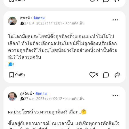
อาเสห์
•
ติดตาม
27 ม.ค. 2023 เวลา 12:01 • ความคิดเห็น
ในโลกมีผลประโยชน์ซึ่งถูกต้องตั้งเยอะแยะทำไมไม่ไป
เลือก? ทำไมต้องเลือกผลประโยชน์ที่ไม่ถูกต้องหรือเลือก
ความถูกต้องที่ไร้ประโยชน์อย่างใดอย่างหนึ่งเท่านั้นด้วย
ล่ะ? ไร้สาระครับ
1
บันทึก
5
กุลวัฒน์
•
ติดตาม
27 ม.ค. 2023 เวลา 09:12 • ความคิดเห็น
ผลประโยชน์ vs ความถูกต้อง? เลือก..🤔
ขึ้นอยู่กับสถานการณ์  ณ เวลานั้น  แต่เชื่อทุกการตัดสินใจ