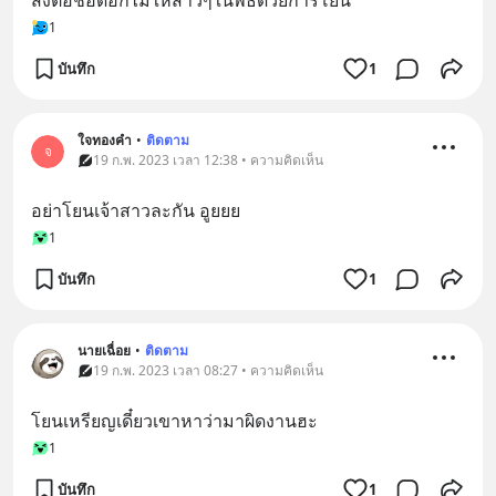
ส่งต่อช่อดอกไม้ให้สาวๆในพิธีด้วยการโยน
1
บันทึก
1
ใจทองคำ
•
ติดตาม
จ
19 ก.พ. 2023 เวลา 12:38 • ความคิดเห็น
อย่าโยนเจ้าสาวละกัน อูยยย
1
บันทึก
1
นายเฉื่อย
•
ติดตาม
19 ก.พ. 2023 เวลา 08:27 • ความคิดเห็น
โยนเหรียญเดี๋ยวเขาหาว่ามาผิดงานฮะ
1
บันทึก
1