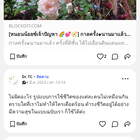
BLOCKDIT.COM
[หนอนน้อยซ์เจ้าปัญหา 🌈💕🧭] กาลครั้ง๑นานมาแล้ว ครั้งที่ดิชั้น ได้ไปเยือนดินแดนแสนฟีลกู๊ด ~ ประเทศ ‘ภูฏาน’
กาลครั้ง๑นานมาแล้ว ครั้งที่ดิชั้น ได้ไปเยือนดินแดนแสนฟีลกู๊ด ~ ประเทศ ‘ภูฏาน’
บันทึก
2
Dr. TC
•
ติดตาม
4 มี.ค. 2023 เวลา 12:14
ไม่ผิดอะไร รูปแบบการใช้ชีวิตของแต่ละคนไม่เหมือนกัน 
ตราบใดที่เราไม่ทำให้ใครเดือดร้อน ดำรงชีวิตอยู่ได้อย่าง
มีความสุขในแบบฉบับเรา ก็ใช้ได้ค่ะ
บันทึก