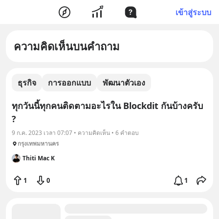
เข้าสู่ระบบ
ความคิดเห็นบนคำถาม
ธุรกิจ
การออกแบบ
พัฒนาตัวเอง
ทุกวันนี้ทุกคนติดตามอะไรใน Blockdit กันบ้างครับ
?
9 ก.ค. 2023 เวลา 07:07 • ความคิดเห็น • 6 คำตอบ
กรุงเทพมหานคร
Thiti Mac K
1
0
1