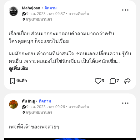
Mahajoan
•
ติดตาม
9 ก.ค. 2023 เวลา 09:37 • ความคิดเห็น
กรุงเทพมหานคร
เรื่อยเปื่อย ส่วนมากจะมาตอบคำถามมากกว่าครับ
ใครคุยสนุก ก็จะแซวไปเรื่อย
ผมมักจะตอบคำถามที่น่าสนใจ  ชอบแลกเปลี่ยนความรู้กับ
คนอื่น เพราะผมเองไม่ใช่นักเขียน เป็นได้แค่นักเขี่ย
... 
ดูเพิ่มเติม
บันทึก
3
7
ตัน ยันฮู
•
ติดตาม
9 ก.ค. 2023 เวลา 09:26 • ความคิดเห็น
กรุงเทพมหานคร
เพจที่มีเจ้าของเพจสวยๆ