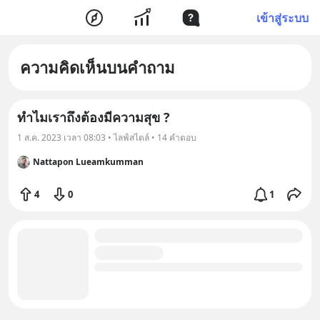
เข้าสู่ระบบ
ความคิดเห็นบนคำถาม
ทำไมเราถึงต้องมีความสุข ?
1 ส.ค. 2023 เวลา 08:03 • ไลฟ์สไตล์ • 14 คำตอบ
Nattapon Lueamkumman
4
0
1