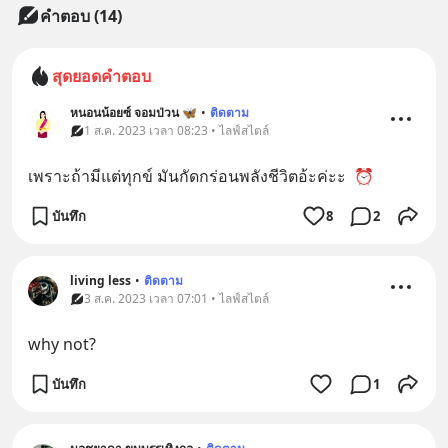
คำตอบ (14)
สุดยอดคำตอบ
หนอนน้อยซ์ จอมป่วน 🦋
•
ติดตาม
1 ส.ค. 2023 เวลา 08:23 • ไลฟ์สไตล์
เพราะถ้ามีแต่ทุกข์ มันกัดกร่อนพลังชีวิตอ้ะค่ะะ  ⏰
บันทึก
8
2
living less
•
ติดตาม
3 ส.ค. 2023 เวลา 07:01 • ไลฟ์สไตล์
why not?
บันทึก
1