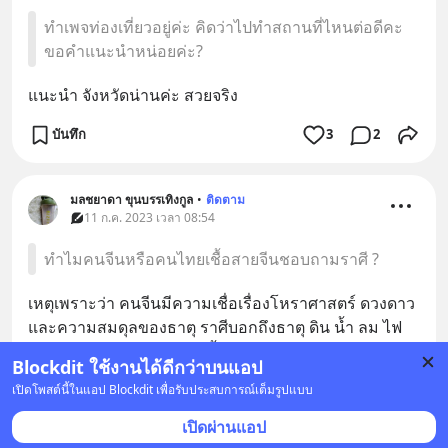
ทำเพจท่องเที่ยวอยู่ค่ะ คิดว่าไปทำสถานที่ไหนต่อดีคะ
ขอคำแนะนำหน่อยค่ะ?
แนะนำ จังหวัดน่านค่ะ สวยจริง
บันทึก
3
2
มลชยาดา ขุนบรรเทิงกูล
•
ติดตาม
11 ก.ค. 2023 เวลา 08:54
ทำไมคนจีนหรือคนไทยเชื้อสายจีนชอบถามราศี ?
เหตุเพราะว่า คนจีนมีความเชื่อเรื่องโหราศาสตร์ ดวงดาว 
และความสมดุลของธาตุ ราศีบอกถึงธาตุ ดิน น้ำ ลม ไฟ 
ความเข้ากันได้ อยู่แล้วจะเกื้อกูลกัน นำความเจริญรุ่งเรือง
Blockdit ใช้งานได้ดีกว่าบนแอป
มาให้ ประมาณนี้ค่ะ
เปิดโพสต์นี้ในแอป Blockdit เพื่อรับประสบการณ์เต็มรูปแบบ
บันทึก
1
เปิดผ่านแอป