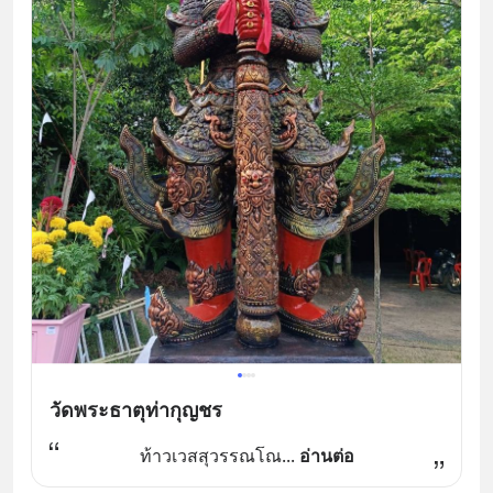
วัดพระธาตุท่ากุญชร
ท้าวเวสสุวรรณโณ
... 
อ่านต่อ