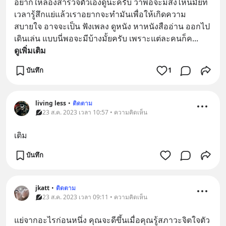
อยากให้ลองสำรวจตัวเองดูนะครับ ว่าพอจะมีสิ่งไหนมั้ยที่
เวลารู้สึกแย่แล้วเราอยากจะทำมันเพื่อให้เกิดความ
สบายใจ อาจจะเป็น ฟังเพลง ดูหนัง หาหนังสืออ่าน ออกไป
เดินเล่น แบบนี่พอจะมีบ้างมั้ยครับ เพราะแต่ละคนก็ค
... 
ดูเพิ่มเติม
บันทึก
1
living less
•
ติดตาม
23 ส.ค. 2023 เวลา 10:57 • ความคิดเห็น
เติม
บันทึก
jkatt
•
ติดตาม
23 ส.ค. 2023 เวลา 09:11 • ความคิดเห็น
แย่จากอะไรก่อนหนึ่ง คุณจะดีขึ้นเมื่อคุณรู้สภาวะจิตใจตัว