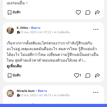
เองก่อนอื่น ~
บันทึก
K. Ohho
•
ติดตาม
23 ส.ค. 2023 เวลา 07:22 • ความคิดเห็น
เริ่มจากการตั้งสติและไตร่ตรองว่าเรากำลังรู้สึกแย่กับ
อะไรอยู่ เหตุและผลมันคืออะไร สมควรไหม รู้สึกแย่แล้ว
ได้อะไร ไม่แย่ดีกว่าไหม เปลี่ยนความรู้สึกแย่เป็นอย่างอื่น
ไหม สุดท้ายแล้วหาคำตอบของตัวเองให้เจอ ทำ
... 
ดูเพิ่มเติม
บันทึก
1
Miracle Aum
•
ติดตาม
23 ส.ค. 2023 เวลา 06:13 • ความคิดเห็น
หายใจลึกๆแล้วยิ้มค่ะเป็นการหลอกสมองให้ผลิตสารแห่ง