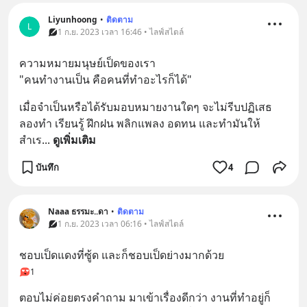
Liyunhoong
•
ติดตาม
L
1 ก.ย. 2023 เวลา 16:46 • ไลฟ์สไตล์
ความหมายมนุษย์เป็ดของเรา 
"คนทำงานเป็น คือคนที่ทำอะไรก็ได้"
เมื่อจำเป็นหรือได้รับมอบหมายงานใดๆ จะไม่รีบปฏิเสธ 
ลองทำ เรียนรู้ ฝึกฝน พลิกแพลง อดทน และทำมันให้
สำเร
... 
ดูเพิ่มเติม
บันทึก
4
Naaa ธรรมะ..ดา
•
ติดตาม
1 ก.ย. 2023 เวลา 06:16 • ไลฟ์สไตล์
ชอบเป็ดแดงที่ซู้ด และก็ชอบเป็ดย่างมากด้วย
1
ตอบไม่ค่อยตรงคำถาม มาเข้าเรื่องดีกว่า งานที่ทำอยู่ก็