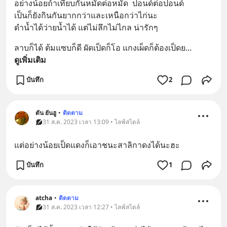
อย่างน้อยถ้าเทียบกันหมัดต่อหมัด  ปอนด์ต่อปอนด์
เป็นก็ยังกินกันยากกว่าและเหนือกว่าไก่นะ
ดำน้ำได้ว่ายน้ำได้ แต่ไม่ลึกไม่ไกล น่ารักๆ
ลาบก็ได้ ต้มแซบก็ดี ผัดเป็ดก็โอ แกงเผ็ดก็ต้องเป็ดย
... 
ดูเพิ่มเติม
บันทึก
2
ตัน ยันฮู
•
ติดตาม
31 ส.ค. 2023 เวลา 13:09 • ไลฟ์สไตล์
แต่อย่างน้อยเป็ดแดงก็เอาชนะสาลิกาดงได้นะฮะ
บันทึก
1
atcha
•
ติดตาม
31 ส.ค. 2023 เวลา 12:27 • ไลฟ์สไตล์