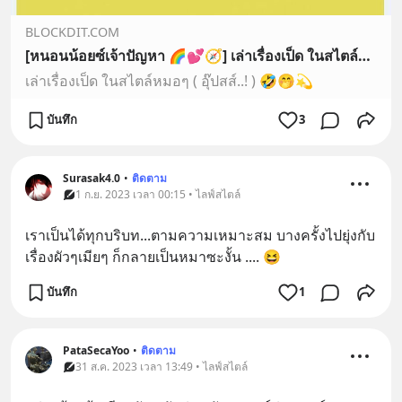
BLOCKDIT.COM
[หนอนน้อยซ์เจ้าปัญหา 🌈💕🧭] เล่าเรื่องเป็ด ในสไตล์หมอๆ ( อุ๊ปสส์..! ) 🤣🤭💫
เล่าเรื่องเป็ด ในสไตล์หมอๆ ( อุ๊ปสส์..! ) 🤣🤭💫
บันทึก
3
Surasak4.0
•
ติดตาม
1 ก.ย. 2023 เวลา 00:15 • ไลฟ์สไตล์
เราเป็นได้ทุกบริบท...ตามความเหมาะสม บางครั้งไปยุ่งกับ
เรื่องผัวๆเมียๆ ก็กลายเป็นหมาซะงั้น .... 😆
บันทึก
1
PataSecaYoo
•
ติดตาม
31 ส.ค. 2023 เวลา 13:49 • ไลฟ์สไตล์