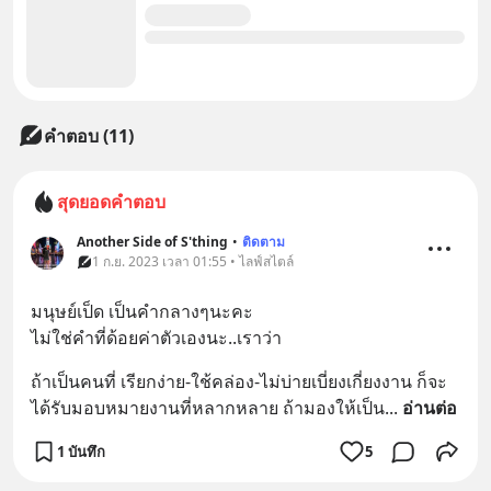
คำตอบ (11)
สุดยอดคำตอบ
Another Side of S'thing
•
ติดตาม
1 ก.ย. 2023 เวลา 01:55 • ไลฟ์สไตล์
มนุษย์เป็ด เป็นคำกลางๆนะคะ
ไม่ใช่คำที่ด้อยค่าตัวเองนะ..เราว่า
ถ้าเป็นคนที่ เรียกง่าย-ใช้คล่อง-ไม่บ่ายเบี่ยงเกี่ยงงาน ก็จะ
ได้รับมอบหมายงานที่หลากหลาย ถ้ามองให้เป็น
... 
อ่านต่อ
1 บันทึก
5