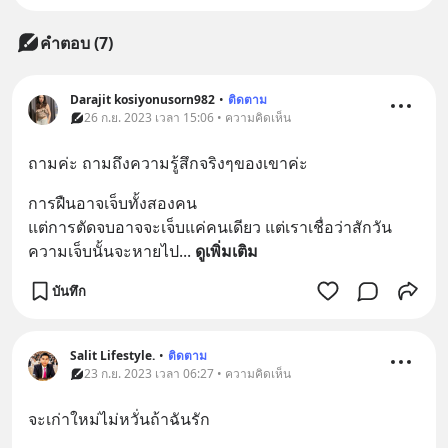
คำตอบ (7)
Darajit kosiyonusorn982
•
ติดตาม
26 ก.ย. 2023 เวลา 15:06 • ความคิดเห็น
ถามค่ะ ถามถึงความรู้สึกจริงๆของเขาค่ะ
การฝืนอาจเจ็บทั้งสองคน
แต่การตัดจบอาจจะเจ็บแค่คนเดียว แต่เราเชื่อว่าสักวัน
ความเจ็บนั้นจะหายไป
... 
ดูเพิ่มเติม
บันทึก
Salit Lifestyle.
•
ติดตาม
23 ก.ย. 2023 เวลา 06:27 • ความคิดเห็น
จะเก่าใหม่ไม่หวั่นถ้าฉันรัก