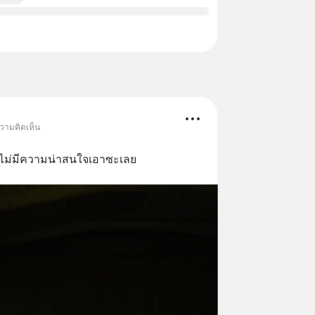
ความคิดเห็น
้ ไม่มีความน่าสนใจเอาซะเลย