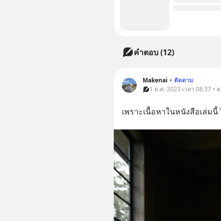
คำตอบ (12)
Makenai
•
ติดตาม
1 ต.ค. 2023 เวลา 08:37 • 
เพราะเนื้อหาในหนังสือเล่มนี