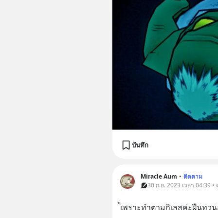
บันทึก
Miracle Aum
•
ติดตาม
30 ก.ย. 2023 เวลา 04:39 •
้เพราะทำตามกิเลสค่ะฝืนทวน