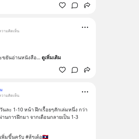
 ความคิดเห็น
จะขยันอ่านหนังสือ
... 
ดูเพิ่มเติม
าม
 ความคิดเห็น
วันละ 1-10 หน้า ฝึกเรื้อยๆสักเล่มหนึ่ง กว่า
อผ่านการฝึกมา จากเดือนกลายเป็น 1-3 
่มขึ้นครับ #สู้ๆเด้อ🇱🇦