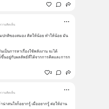
 ความคิดเห็น
มปกติของสมอง คิดให้น้อย ทำให้น้อย มัน
นเป็นการหาเรื่องใช้พลังงาน จะได้
็ขึ้นอยู่กับผลลัพธ์ที่ได้จากการคิดและการก
2
 ความคิดเห็น
น่าสนใจก็อยากรู้ เมื่ออยากรู้ ต่อให้อ่าน 